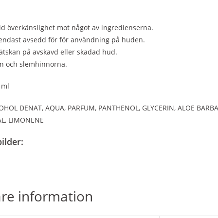
id överkänslighet mot något av ingredienserna.
 endast avsedd för för användning på huden.
ätskan på avskavd eller skadad hud.
n och slemhinnorna.
 ml
LCOHOL DENAT, AQUA, PARFUM, PANTHENOL, GLYCERIN, ALOE BARB
AL, LIMONENE
ilder:
are information