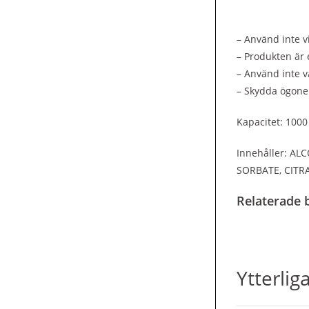
– Använd inte v
– Produkten är
– Använd inte v
– Skydda ögone
Kapacitet: 1000
Innehåller: A
SORBATE, CITR
Relaterade b
Ytterlig