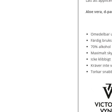
Lätt att applice
Aloe vera, d-pa
Omedelbar u
Färdig bruks
70% alkohol
Maximalt sk
Icke klibbigt
Kräver inte 
Torkar snab