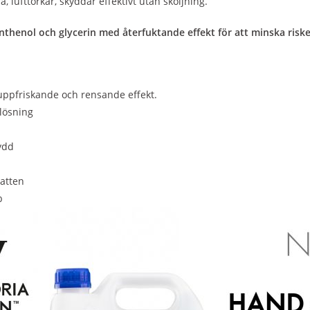
ra, lufttorkar, skyddar effektivt utan sköljning.
nthenol och glycerin med återfuktande effekt för att minska riske
ppfriskande och rensande effekt.
lösning
ydd
vatten
b