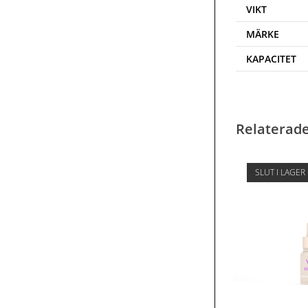
VIKT
MÄRKE
KAPACITET
Relaterad
SLUT I LAGER