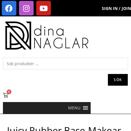
SIGN IN / JOIN
SÖK
0
MENU
Juicy Rubber Base-Makear-