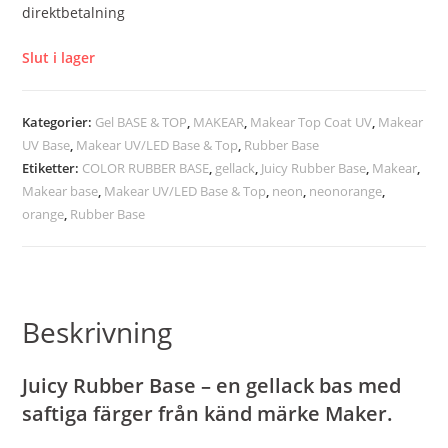
direktbetalning
Slut i lager
Kategorier:
Gel BASE & TOP
,
MAKEAR
,
Makear Top Coat UV
,
Makear
UV Base
,
Makear UV/LED Base & Top
,
Rubber Base
Etiketter:
COLOR RUBBER BASE
,
gellack
,
Juicy Rubber Base
,
Makear
,
Makear base
,
Makear UV/LED Base & Top
,
neon
,
neonorange
,
orange
,
Rubber Base
Beskrivning
Juicy
Rubber Base – en gellack bas med
saftiga färger från känd märke Maker.