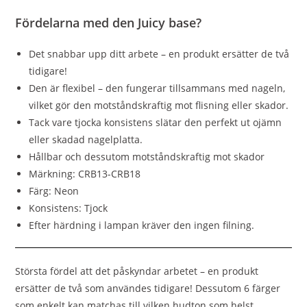
Fördelarna med den Juicy base?
Det snabbar upp ditt arbete – en produkt ersätter de två
tidigare!
Den är flexibel – den fungerar tillsammans med nageln,
vilket gör den motståndskraftig mot flisning eller skador.
Tack vare tjocka konsistens slätar den perfekt ut ojämn
eller skadad nagelplatta.
Hållbar och dessutom motståndskraftig mot skador
Märkning: CRB13-CRB18
Färg: Neon
Konsistens: Tjock
Efter härdning i lampan kräver den ingen filning.
Största fördel att det påskyndar arbetet – en produkt
ersätter de två som användes tidigare! Dessutom 6 färger
som enkelt kan matchas till vilken hudton som helst.