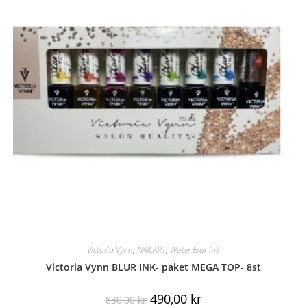
Victoria Vynn
,
NAILART
,
Water Blur ink
Victoria Vynn BLUR INK- paket MEGA TOP- 8st
490,00
kr
830,00
kr