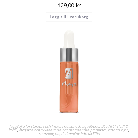
129,00
kr
Lägg till i varukorg
Nagelolja för starkare och friskare naglar och nagelband
,
DESINFEKTION &
VÅRD
,
Återfukta och skydda torra händer med våra produkter
,
Victoria Vynn
,
Stamping-nagelstämpling från MOYRA