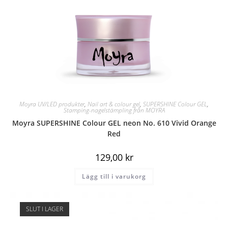
Moyra UV/LED produkter
,
Nail art & colour gel
,
SUPERSHINE Colour GEL
,
Stamping-nagelstämpling från MOYRA
Moyra SUPERSHINE Colour GEL neon No. 610 Vivid Orange
Red
129,00
kr
Lägg till i varukorg
SLUT I LAGER