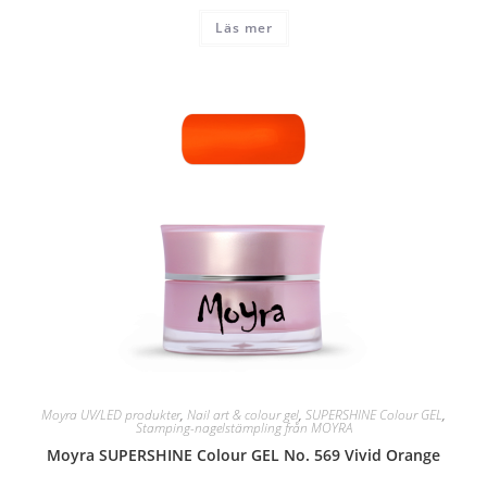
Läs mer
Moyra UV/LED produkter
,
Nail art & colour gel
,
SUPERSHINE Colour GEL
,
Stamping-nagelstämpling från MOYRA
Moyra SUPERSHINE Colour GEL No. 569 Vivid Orange