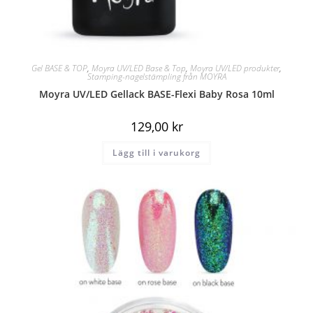
Gel BASE & TOP
,
Moyra UV/LED Base & Top
,
Moyra UV/LED produkter
,
Stamping-nagelstämpling från MOYRA
Moyra UV/LED Gellack BASE-Flexi Baby Rosa 10ml
129,00
kr
Lägg till i varukorg