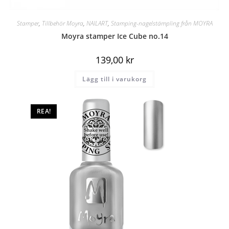
Stamper
,
Tillbehör Moyra
,
NAILART
,
Stamping-nagelstämpling från MOYRA
Moyra stamper Ice Cube no.14
139,00
kr
Lägg till i varukorg
REA!