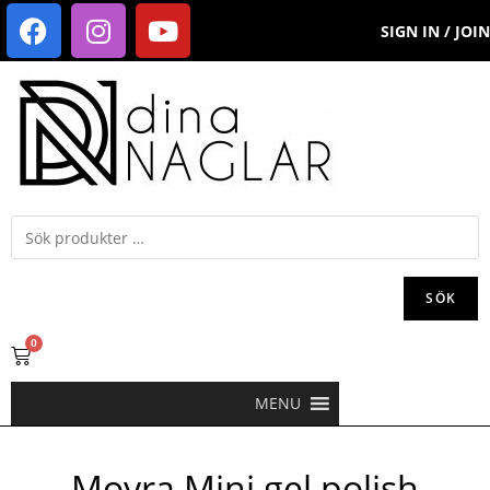
SIGN IN / JOIN
SÖK
0
MENU
Moyra Mini gel polish