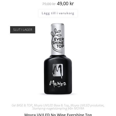
49,00
kr
79,00
kr
Lägg till i varukorg
SLUT I LAGER
Gel BASE & TOP
,
Moyra UV/LED Base & Top
,
Moyra UV/LED produkter
,
Stamping-nagelstämpling från MOYRA
Moyra UV/LED No Wipe Evershine Top