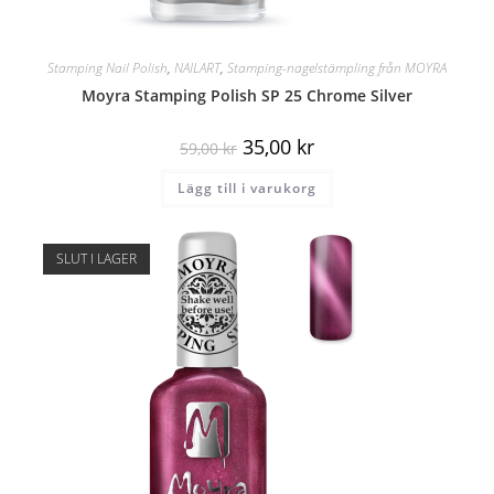
Stamping Nail Polish
,
NAILART
,
Stamping-nagelstämpling från MOYRA
Moyra Stamping Polish SP 25 Chrome Silver
35,00
kr
59,00
kr
Lägg till i varukorg
SLUT I LAGER