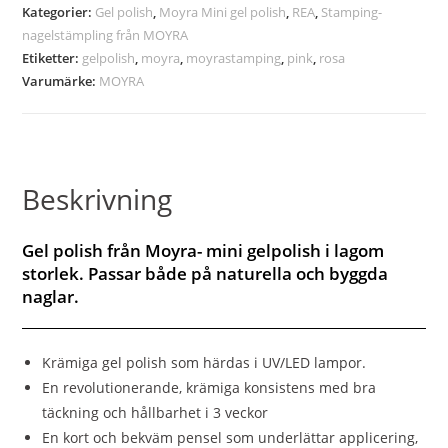
Kategorier:
Gel polish
,
Moyra Mini gel polish
,
REA
,
Stamping-
nagelstämpling från MOYRA
Etiketter:
gelpolish
,
moyra
,
moyrastamping
,
pink
,
rosa
Varumärke:
MOYRA
Beskrivning
Gel polish från Moyra- mini gelpolish i lagom
storlek. Passar både på naturella och byggda
naglar.
Krämiga gel polish som härdas i UV/LED lampor.
En revolutionerande, krämiga konsistens med bra
täckning och hållbarhet i 3 veckor
En kort och bekväm pensel som underlättar applicering,