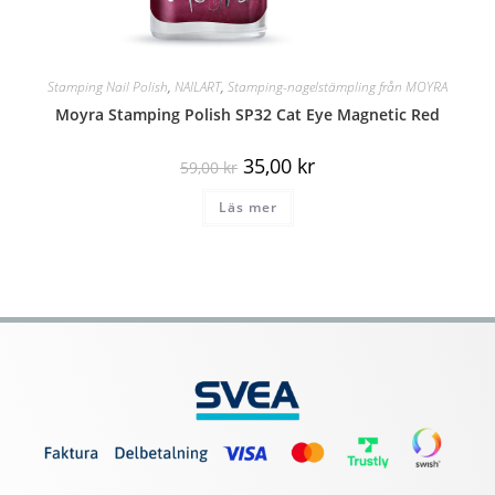
Stamping Nail Polish
,
NAILART
,
Stamping-nagelstämpling från MOYRA
Moyra Stamping Polish SP32 Cat Eye Magnetic Red
35,00
kr
59,00
kr
Läs mer