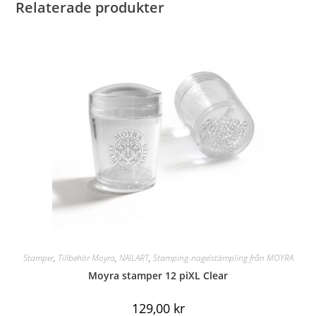
Relaterade produkter
Stamper
,
Tillbehör Moyra
,
NAILART
,
Stamping-nagelstämpling från MOYRA
Moyra stamper 12 piXL Clear
129,00
kr