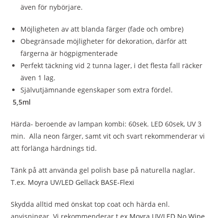
även för nybörjare.
Möjligheten av att blanda färger (fade och ombre)
Obegränsade möjligheter för dekoration, därför att
färgerna är högpigmenterade
Perfekt täckning vid 2 tunna lager, i det flesta fall räcker
även 1 lag.
Självutjämnande egenskaper som extra fördel.
5,5ml
Härda- beroende av lampan kombi: 60sek. LED 60sek, UV 3
min. Alla neon färger, samt vit och svart rekommenderar vi
att förlänga härdnings tid.
Tänk på att använda gel polish base på naturella naglar.
T.ex.
Moyra UV/LED Gellack BASE-Flexi
Skydda alltid med önskat top coat och härda enl.
anvisningar. Vi rekommenderar t.ex
Moyra UV/LED No Wipe