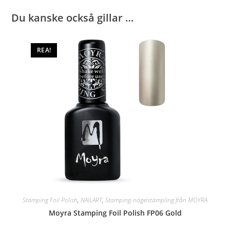
Du kanske också gillar …
REA!
Stamping Foil Polish
,
NAILART
,
Stamping-nagelstämpling från MOYRA
Moyra Stamping Foil Polish FP06 Gold