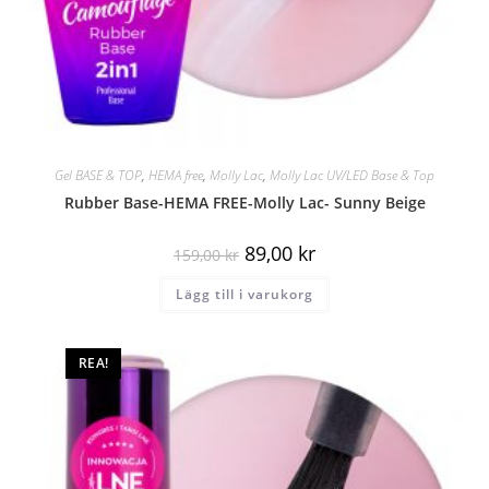
Gel BASE & TOP
,
HEMA free
,
Molly Lac
,
Molly Lac UV/LED Base & Top
Rubber Base-HEMA FREE-Molly Lac- Sunny Beige
89,00
kr
159,00
kr
Lägg till i varukorg
REA!