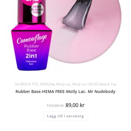
Gel BASE & TOP
,
HEMA free
,
Molly Lac
,
Molly Lac UV/LED Base & Top
Rubber Base-HEMA FREE-Molly Lac- Mr Nudebody
89,00
kr
159,00
kr
Lägg till i varukorg