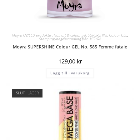
Moyra UV/LED produkter
,
Nail art & colour gel
,
SUPERSHINE Colour GEL
,
Stamping-nagelstämpling från MOYRA
Moyra SUPERSHINE Colour GEL No. 585 Femme fatale
129,00
kr
Lägg till i varukorg
SLUT I LAGER