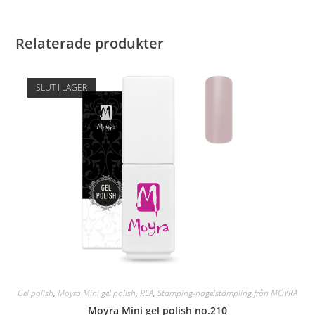
Relaterade produkter
SLUT I LAGER
Gel polish
,
Moyra Mini gel polish
,
REA
,
Stamping-nagelstämpling från MOYRA
Moyra Mini gel polish no.210