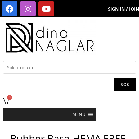
SIGN IN / JOIN
SÖK
0
MENU
Rubber Base-HEMA FREE-