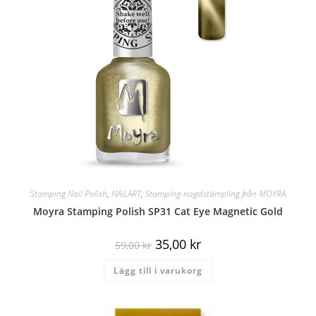
Stamping Nail Polish
,
NAILART
,
Stamping-nagelstämpling från MOYRA
Moyra Stamping Polish SP31 Cat Eye Magnetic Gold
35,00
kr
59,00
kr
Lägg till i varukorg