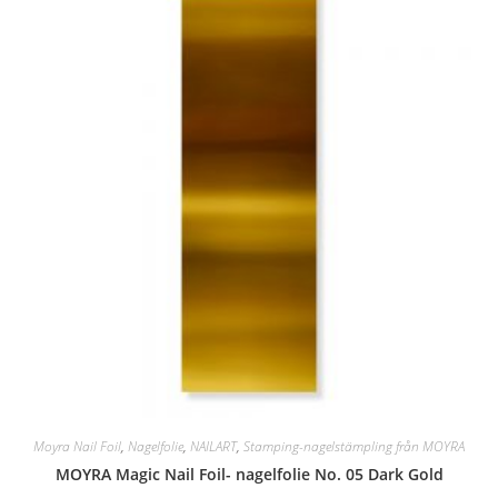
Moyra Nail Foil
,
Nagelfolie
,
NAILART
,
Stamping-nagelstämpling från MOYRA
MOYRA Magic Nail Foil- nagelfolie No. 05 Dark Gold