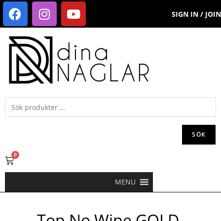
SIGN IN / JOIN
SÖK
0
MENU
Top No Wipe GOLD-