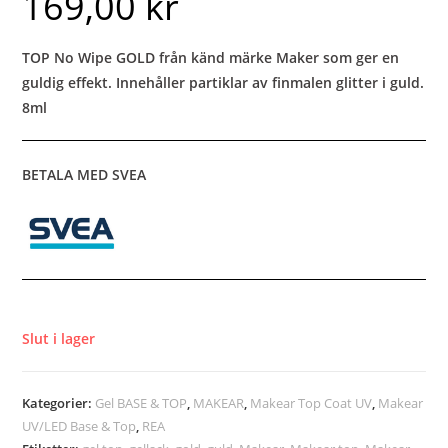
169,00
kr
TOP No Wipe GOLD från känd märke Maker som ger en
guldig effekt. Innehåller partiklar av finmalen glitter i guld.
8ml
BETALA MED SVEA
Slut i lager
Kategorier:
Gel BASE & TOP
,
MAKEAR
,
Makear Top Coat UV
,
Makear
UV/LED Base & Top
,
REA