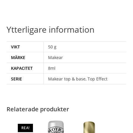
Ytterligare information
VIKT
50 g
MÄRKE
Makear
KAPACITET
8ml
SERIE
Makear top & base, Top Effect
Relaterade produkter
REA!