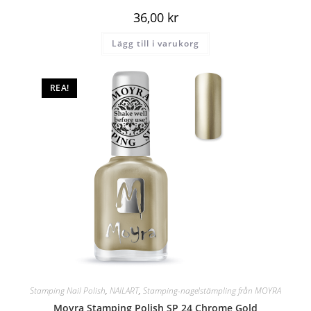
36,00
kr
Lägg till i varukorg
REA!
Stamping Nail Polish
,
NAILART
,
Stamping-nagelstämpling från MOYRA
Moyra Stamping Polish SP 24 Chrome Gold