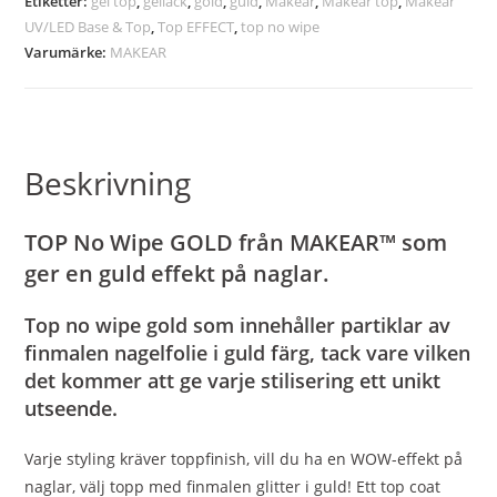
Etiketter:
gel top
,
gellack
,
gold
,
guld
,
Makear
,
Makear top
,
Makear
UV/LED Base & Top
,
Top EFFECT
,
top no wipe
Varumärke:
MAKEAR
Beskrivning
TOP No Wipe GOLD
från MAKEAR™
som
ger en guld effekt på naglar.
Top no wipe gold som innehåller partiklar av
finmalen nagelfolie i guld färg, tack vare vilken
det kommer att ge varje stilisering ett unikt
utseende.
Varje styling kräver toppfinish, vill du ha en WOW-effekt på
naglar, välj topp med finmalen glitter i guld! Ett top coat