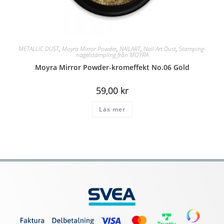
METALLIC DUST
,
Moyra Mirror Powder
,
NAILART
,
Nail Art Dust
,
Stamping-
nagelstämpling från MOYRA
Moyra Mirror Powder-kromeffekt No.06 Gold
59,00
kr
Läs mer