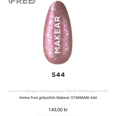
Gel polish
,
HEMA free
,
HEMA-free gelpolish
,
MAKEAR
,
MAKEAR gelpolish
,
REA
Hema Free gelpolish-Makear-STARMANI-S44
149,00
kr