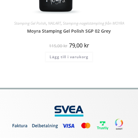
Stamping Gel Polish
,
NAILART
,
Stamping-nagelstämpling från MOYRA
Moyra Stamping Gel Polish SGP 02 Grey
79,00
kr
115,00
kr
Lägg till i varukorg