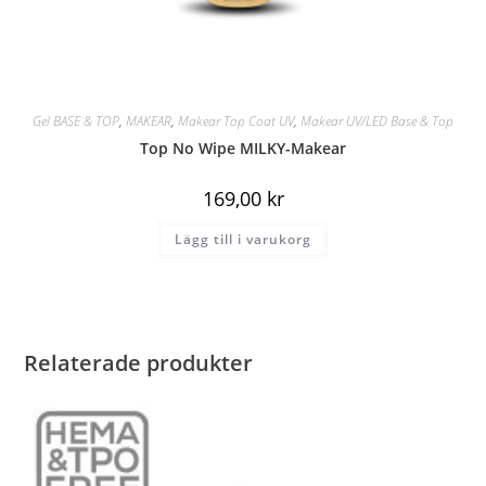
Gel BASE & TOP
,
MAKEAR
,
Makear Top Coat UV
,
Makear UV/LED Base & Top
Top No Wipe MILKY-Makear
169,00
kr
Lägg till i varukorg
Relaterade produkter