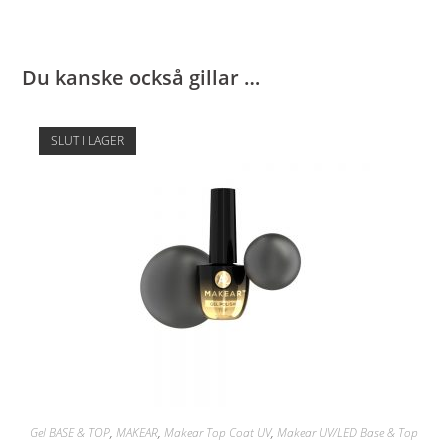
Du kanske också gillar …
SLUT I LAGER
Gel BASE & TOP
,
MAKEAR
,
Makear Top Coat UV
,
Makear UV/LED Base & Top