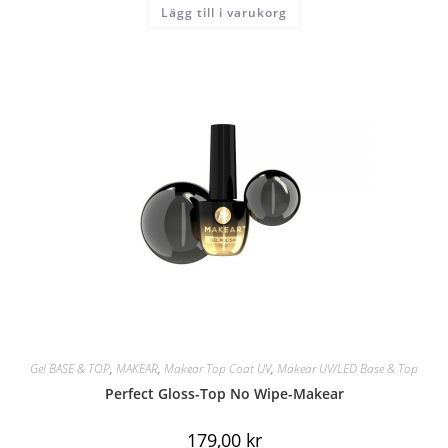
Lägg till i varukorg
Gel BASE & TOP
,
MAKEAR
,
Makear Top Coat UV
,
Makear UV/LED Base & Top
Perfect Gloss-Top No Wipe-Makear
179,00
kr