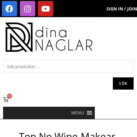
SIGN IN / JOIN
SÖK
0
MENU
Top No Wipe-Makear-