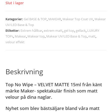
Slut i lager
Kategorier:
Gel BASE & TOP
,
MAKEAR
,
Makear Top Coat UV
,
Makear
UV/LED Base & Top
Etiketter:
Extrem hållbar
,
extrem matt
,
gel top
,
gellack
,
LUXURY
TOPs
,
Makear
,
Makear top
,
Makear UV/LED Base & Top
,
matt
,
velour effekt
Beskrivning
Top No Wipe – VELVET MATTE 15ml från känt
märke Maker- spektakulär finish som matt
velour på dina naglar.
Nyhet som blev bästsäljare bland våra matt