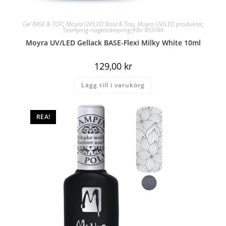
Gel BASE & TOP
,
Moyra UV/LED Base & Top
,
Moyra UV/LED produkter
,
Stamping-nagelstämpling från MOYRA
Moyra UV/LED Gellack BASE-Flexi Milky White 10ml
129,00
kr
Lägg till i varukorg
REA!