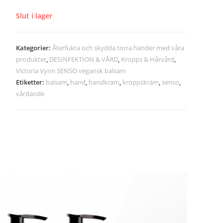
Slut i lager
Kategorier:
Återfukta och skydda torra händer med våra
produkter
,
DESINFEKTION & VÅRD
,
Kropps & Hårvård
,
Victoria Vynn SENSO vegansk balsam
Etiketter:
balsam
,
hand
,
handkräm
,
kroppskräm
,
senso
,
vårdande