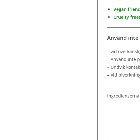
Vegan friend
Cruelty free!
Använd inte
– vid överkänsl
– Använd inte p
– Undvik konta
– Vid biverknin
Ingredienserna