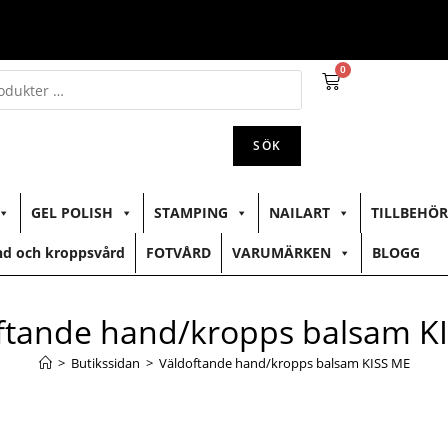
0
SÖK
GEL POLISH
STAMPING
NAILART
TILLBEHÖR
d och kroppsvård
FOTVÅRD
VARUMÄRKEN
BLOGG
ftande hand/kropps balsam K
>
Butikssidan
>
Väldoftande hand/kropps balsam KISS ME