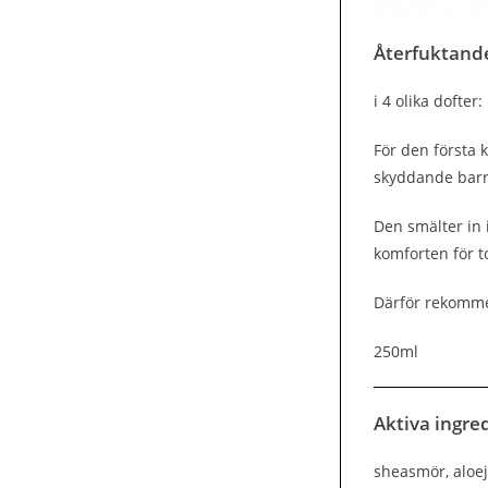
Återfuktand
i 4 olika dofte
För den första 
skyddande barri
Den smälter in 
komforten för t
Därför rekommen
250ml
Aktiva ingred
sheasmör, aloeju