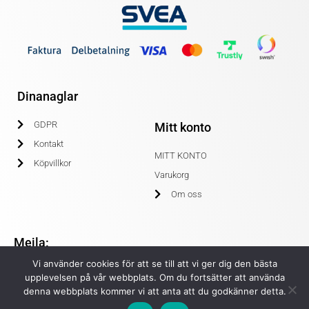
Dinanaglar
GDPR
Mitt konto
Kontakt
MITT KONTO
Köpvillkor
Varukorg
Om oss
Mejla:
Vi använder cookies för att se till att vi ger dig den bästa
info@dinanaglar.se
upplevelsen på vår webbplats. Om du fortsätter att använda
denna webbplats kommer vi att anta att du godkänner detta.