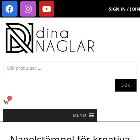
SIGN IN / JOIN
SÖK
0
MENU
Nagelstämpel för kreativa