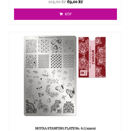
109,00
kr
69,00
kr
KÖP
MOYRA STAMPING PLATE No. 61 L'amour