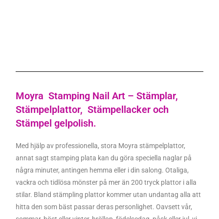
Moyra Stamping Nail Art – Stämplar,
Stämpelplattor, Stämpellacker och
Stämpel gelpolish.
Med hjälp av professionella, stora Moyra stämpelplattor,
annat sagt stamping plata kan du göra speciella naglar på
några minuter, antingen hemma eller i din salong. Otaliga,
vackra och tidlösa mönster på mer än 200 tryck plattor i alla
stilar. Bland stämpling plattor kommer utan undantag alla att
hitta den som bäst passar deras personlighet. Oavsett vår,
sommar, höst eller vinter, bröllop, födelsedag, påsk eller jul, vi