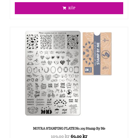
KÖP
MOYRA STAMPING PLATE No.109 Stamp By Me
109,00
kr
69,00
kr