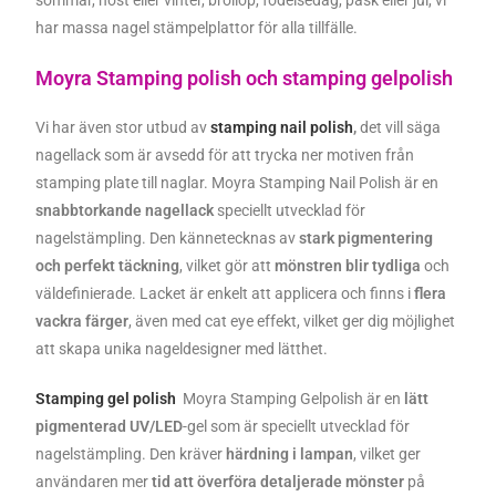
har massa nagel stämpelplattor för alla tillfälle.
Moyra Stamping polish och stamping gelpolish
Vi har även stor utbud av
stamping nail polish
,
det vill säga
nagellack som är avsedd för att trycka ner motiven från
stamping plate till naglar. Moyra Stamping Nail Polish är en
snabbtorkande nagellack
speciellt utvecklad för
nagelstämpling. Den kännetecknas av
stark pigmentering
och perfekt täckning
, vilket gör att
mönstren blir tydliga
och
väldefinierade. Lacket är enkelt att applicera och finns i
flera
vackra färger
, även med cat eye effekt, vilket ger dig möjlighet
att skapa unika nageldesigner med lätthet.
Stamping gel polish
Moyra Stamping Gelpolish är en
lätt
pigmenterad UV/LED
-gel som är speciellt utvecklad för
nagelstämpling. Den kräver
härdning i lampan
, vilket ger
användaren mer
tid att överföra detaljerade mönster
på