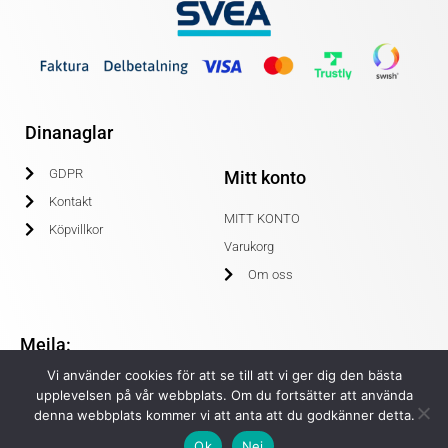
Dinanaglar
GDPR
Mitt konto
Kontakt
MITT KONTO
Köpvillkor
Varukorg
Om oss
Mejla:
Vi använder cookies för att se till att vi ger dig den bästa
info@dinanaglar.se
upplevelsen på vår webbplats. Om du fortsätter att använda
denna webbplats kommer vi att anta att du godkänner detta.
Ok
Nej
© COPYRIGHT 2020 DINANAGLAR.SE