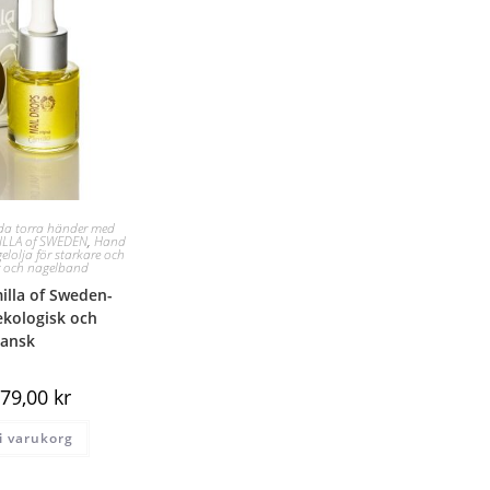
dda torra händer med
ILLA of SWEDEN
,
Hand
elolja för starkare och
ar och nagelband
illa of Sweden-
ekologisk och
ansk
79,00
kr
 i varukorg