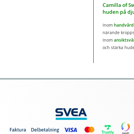
Camilla of S
huden på dj
Inom
handvård
närande kroppso
Inom
ansiktsvå
och stärka hude