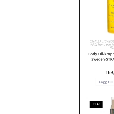
CAMILLA of SWED
VÅRD
,
Hand och k
Hå
Body Oil-kropp
Sweden-STR
169
Lägg till
REA!