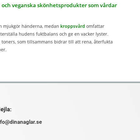
ka och veganska skönhetsprodukter som vårdar
och mjukgör händerna, medan
kroppsvård
omfattar
terställa hudens fuktbalans och ge en vacker lyster.
oners, som tillsammans bidrar till att rena, återfukta
per.
ejla:
nfo@dinanaglar.se