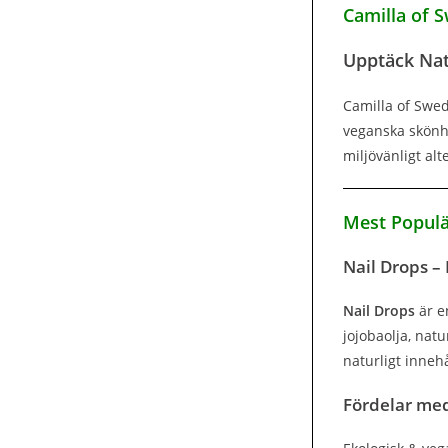
Camilla of 
Upptäck Nat
Camilla of Swed
veganska skönh
miljövänligt al
Mest Populä
Nail Drops – 
Nail Drops
är e
jojobaolja, nat
naturligt inneh
Fördelar med