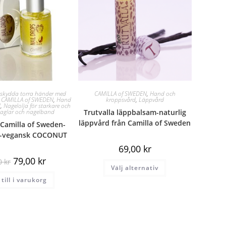
h skydda torra händer med
CAMILLA of SWEDEN
,
Hand och
,
CAMILLA of SWEDEN
,
Hand
kroppsvård
,
Läppvård
d
,
Nagelolja för starkare och
 naglar och nagelband
Trutvalla läppbalsam-naturlig
läppvård från Camilla of Sweden
-Camilla of Sweden-
s-vegansk COCONUT
69,00
kr
79,00
kr
00
kr
Välj alternativ
till i varukorg