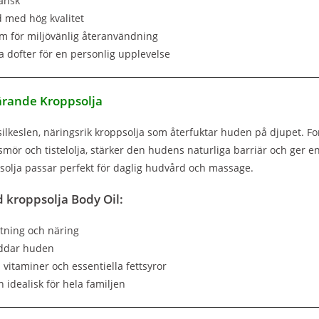
ansk
d med hög kvalitet
tem för miljövänlig återanvändning
era dofter för en personlig upplevelse
ärande Kroppsolja
silkeslen, näringsrik kroppsolja som återfuktar huden på djupet. F
smör och tistelolja, stärker den hudens naturliga barriär och ger e
olja passar perfekt för daglig hudvård och massage.
 kroppsolja Body Oil:
ktning och näring
yddar huden
 vitaminer och essentiella fettsyror
h idealisk för hela familjen