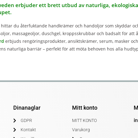
weden erbjuder ett brett utbud av naturliga, ekologis
upet.
hittar du återfuktande handkrämer och handoljor som skyddar 
ljor, massageoljor, duschgel, kroppsskrubbar och badsalt för att å
rd
erbjuds rengöringsprodukter, ansiktskrämer, serum, masker och t
ns naturliga barriär – perfekt för att möta behoven hos alla hudty
Dinanaglar
Mitt konto
M
i
GDPR
MITT KONTO
Kontakt
Varukorg