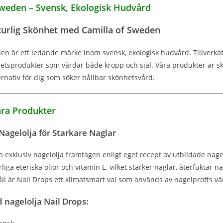
Sweden – Svensk, Ekologisk Hudvård
urlig Skönhet med Camilla of Sweden
en är ett ledande märke inom svensk, ekologisk hudvård. Tillverka
etsprodukter som vårdar både kropp och själ. Våra produkter är s
ternativ för dig som söker hållbar skönhetsvård.
ra Produkter
Nagelolja för Starkare Naglar
n exklusiv nagelolja framtagen enligt eget recept av utbildade nage
urliga eteriska oljor och vitamin E, vilket stärker naglar, återfukt
åll är Nail Drops ett klimatsmart val som används av nagelproffs vä
 nagelolja Nail Drops: