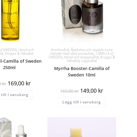
of SWEDEN
,
Hand och
Ansiktsvård
,
Återfukta och skydda torra
rd
,
Kropps & Hårvård
händer med våra produkter
,
CAMILLA of
SWEDEN
,
Hand och kroppsvård
,
Kropps &
l-Camilla of Sweden
Hårvård
,
Läppvård
250ml
Myrrha Booster-Camilla of
Sweden 10ml
169,00
kr
0
kr
149,00
kr
169,00
kr
till i varukorg
Lägg till i varukorg