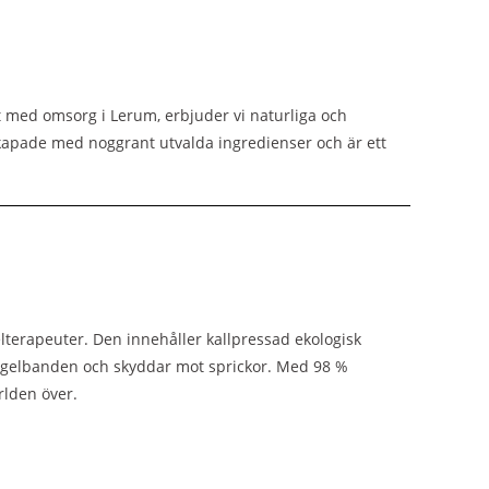
t med omsorg i Lerum, erbjuder vi naturliga och
kapade med noggrant utvalda ingredienser och är ett
lterapeuter. Den innehåller kallpressad ekologisk
ar nagelbanden och skyddar mot sprickor. Med 98 %
rlden över.