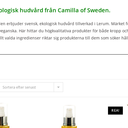
ologisk hudvård från Camilla of Sweden.
en erbjuder svensk, ekologisk hudvård tillverkad i Lerum. Märket
veganska. Här hittar du högkvalitativa produkter för både kropp och 
t valda ingredienser riktar sig produkterna till dem som söker hå
Sortera efter senast
REA!