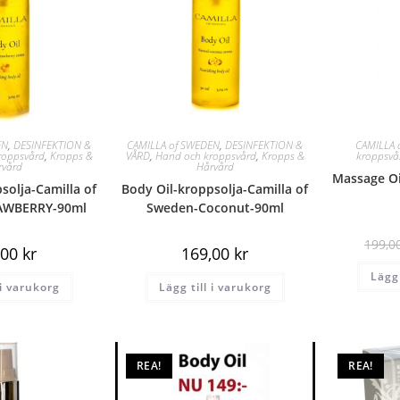
EN
,
DESINFEKTION &
CAMILLA of SWEDEN
,
DESINFEKTION &
CAMILLA 
roppsvård
,
Kropps &
VÅRD
,
Hand och kroppsvård
,
Kropps &
kroppsvå
rvård
Hårvård
Massage Oi
solja-Camilla of
Body Oil-kroppsolja-Camilla of
AWBERRY-90ml
Sweden-Coconut-90ml
199,0
,00
kr
169,00
kr
Lägg 
 i varukorg
Lägg till i varukorg
REA!
REA!