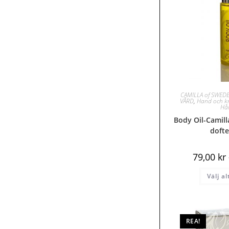
CAMILLA of SWED
VÅRD
,
Hand och k
Hå
Body Oil-Camill
dofte
79,00
kr
Välj a
REA!