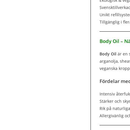
Ekologisk & veg
Svensktillverka
Unikt refillsys
Tillgänglig i fl
Body Oil – N
Body Oil
är en 
arganolja, shea
veganska kropps
Fördelar med
Intensiv återfu
Stärker och sk
Rik på naturliga
Allergivänlig oc