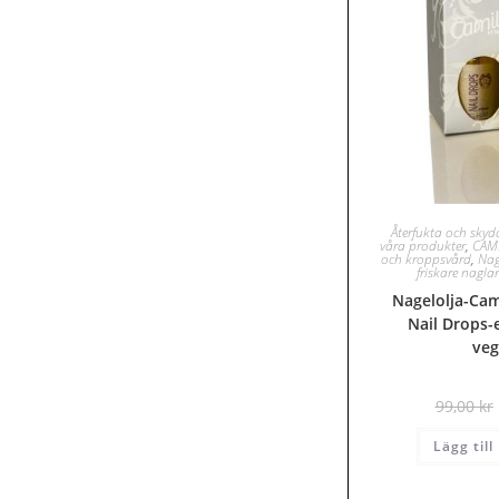
Återfukta och sky
våra produkter
,
CAM
och kroppsvård
,
Nag
friskare nagl
Nagelolja-Cam
Nail Drops-
veg
99,00
kr
Lägg till