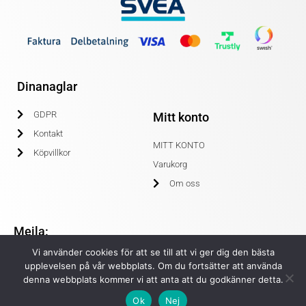
Dinanaglar
GDPR
Mitt konto
Kontakt
MITT KONTO
Köpvillkor
Varukorg
Om oss
Mejla:
Vi använder cookies för att se till att vi ger dig den bästa
info@dinanaglar.se
upplevelsen på vår webbplats. Om du fortsätter att använda
denna webbplats kommer vi att anta att du godkänner detta.
Ok
Nej
© COPYRIGHT 2020 DINANAGLAR.SE