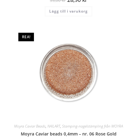
35,00
kr
Lägg till i varukorg
REA!
Moyra Caviar Beads
,
NAILART
,
Stamping-nagelstämpling från MOYRA
Moyra Caviar beads 0,4mm – nr. 06 Rose Gold