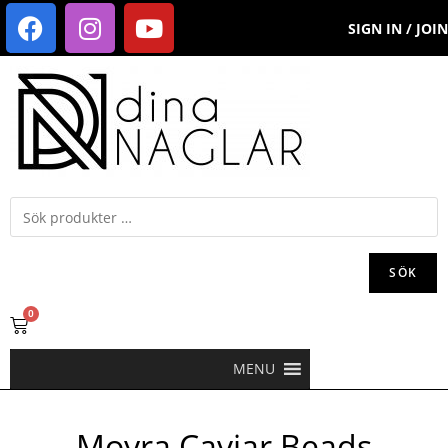
SIGN IN / JOIN
SÖK
0
MENU
Moyra Caviar Beads