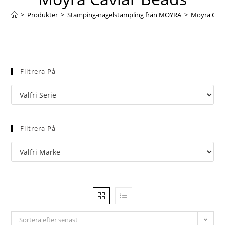
>
Produkter
>
Stamping-nagelstämpling från MOYRA
>
Moyra Cavi
Filtrera På
Filtrera På
Sortera efter senast