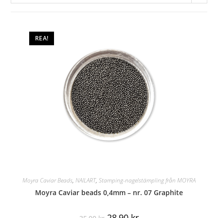
REA!
Moyra Caviar Beads
,
NAILART
,
Stamping-nagelstämpling från MOYRA
Moyra Caviar beads 0,4mm – nr. 07 Graphite
28,90
kr