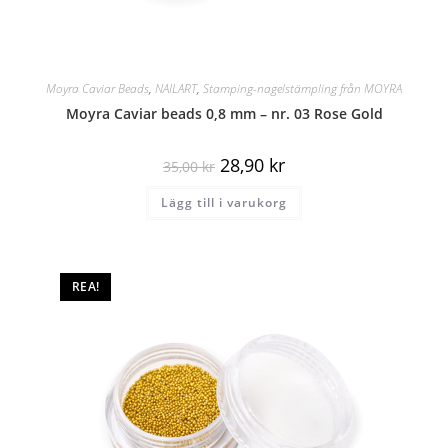
Moyra Caviar Beads
,
NAILART
,
Stamping-nagelstämpling från MOYRA
Moyra Caviar beads 0,8 mm – nr. 03 Rose Gold
28,90
kr
35,00
kr
Lägg till i varukorg
REA!