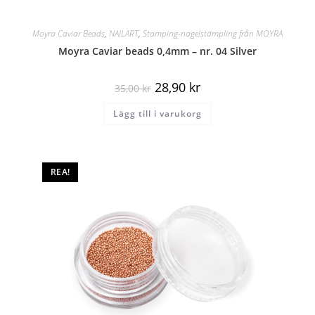
Moyra Caviar Beads
,
NAILART
,
Stamping-nagelstämpling från MOYRA
Moyra Caviar beads 0,4mm – nr. 04 Silver
28,90
kr
35,00
kr
Lägg till i varukorg
REA!