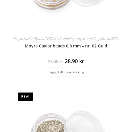
Moyra Caviar Beads
,
NAILART
,
Stamping-nagelstämpling från MOYRA
Moyra Caviar beads 0,8 mm – nr. 02 Guld
28,90
kr
35,00
kr
Lägg till i varukorg
REA!