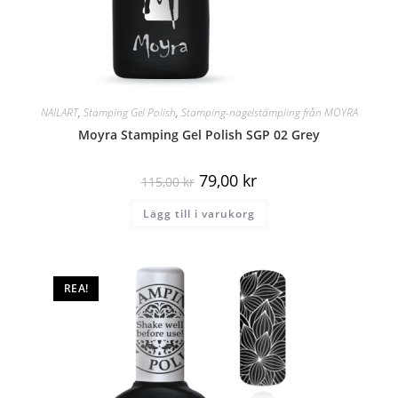
NAILART
,
Stamping Gel Polish
,
Stamping-nagelstämpling från MOYRA
Moyra Stamping Gel Polish SGP 02 Grey
79,00
kr
115,00
kr
Lägg till i varukorg
REA!