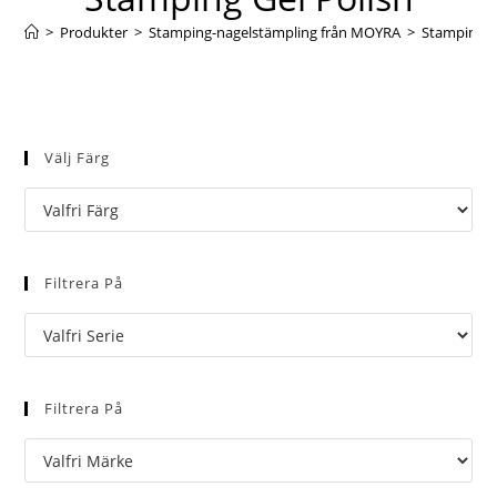
>
Produkter
>
Stamping-nagelstämpling från MOYRA
>
Stamping G
Välj Färg
Filtrera På
Filtrera På