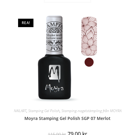
REA!
NAILART
,
Stamping Gel Polish
,
Stamping-nagelstämpling från MOYRA
Moyra Stamping Gel Polish SGP 07 Merlot
79,00
kr
115,00
kr