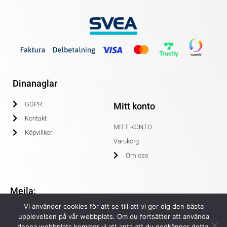
Dinanaglar
GDPR
Mitt konto
Kontakt
MITT KONTO
Köpvillkor
Varukorg
Om oss
Mejla:
Vi använder cookies för att se till att vi ger dig den bästa
info@dinanaglar.se
upplevelsen på vår webbplats. Om du fortsätter att använda
denna webbplats kommer vi att anta att du godkänner detta.