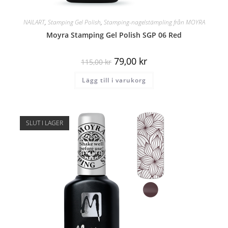
NAILART
,
Stamping Gel Polish
,
Stamping-nagelstämpling från MOYRA
Moyra Stamping Gel Polish SGP 06 Red
79,00
kr
115,00
kr
Lägg till i varukorg
SLUT I LAGER