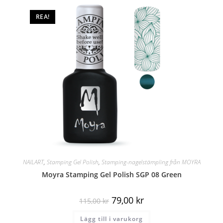
REA!
NAILART
,
Stamping Gel Polish
,
Stamping-nagelstämpling från MOYRA
Moyra Stamping Gel Polish SGP 08 Green
79,00
kr
115,00
kr
Lägg till i varukorg