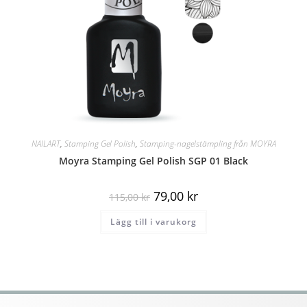
NAILART
,
Stamping Gel Polish
,
Stamping-nagelstämpling från MOYRA
Moyra Stamping Gel Polish SGP 01 ​​Black
79,00
kr
115,00
kr
Lägg till i varukorg