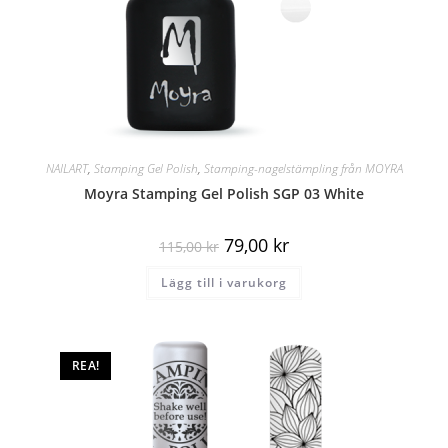
NAILART
,
Stamping Gel Polish
,
Stamping-nagelstämpling från MOYRA
Moyra Stamping Gel Polish SGP 03 White
79,00
kr
115,00
kr
Lägg till i varukorg
REA!