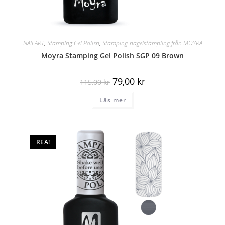
NAILART
,
Stamping Gel Polish
,
Stamping-nagelstämpling från MOYRA
Moyra Stamping Gel Polish SGP 09 Brown
79,00
kr
115,00
kr
Läs mer
REA!