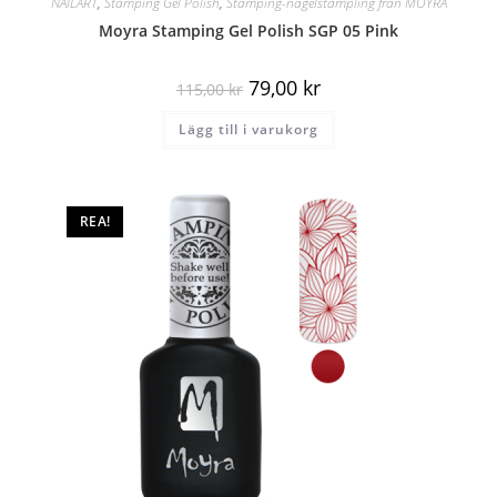
NAILART
,
Stamping Gel Polish
,
Stamping-nagelstämpling från MOYRA
Moyra Stamping Gel Polish SGP 05 Pink
79,00
kr
115,00
kr
Lägg till i varukorg
REA!