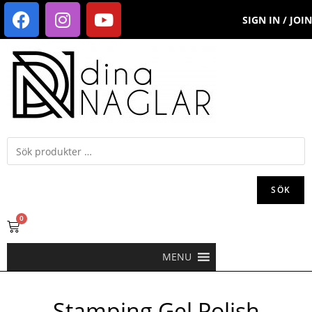
SIGN IN / JOIN
SÖK
0
MENU
Stamping Gel Polish