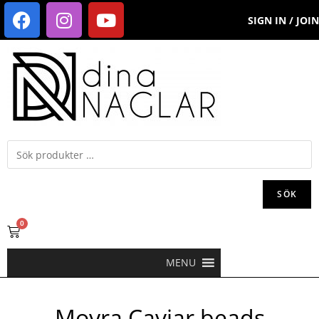
SIGN IN / JOIN
SÖK
0
MENU
Moyra Caviar beads