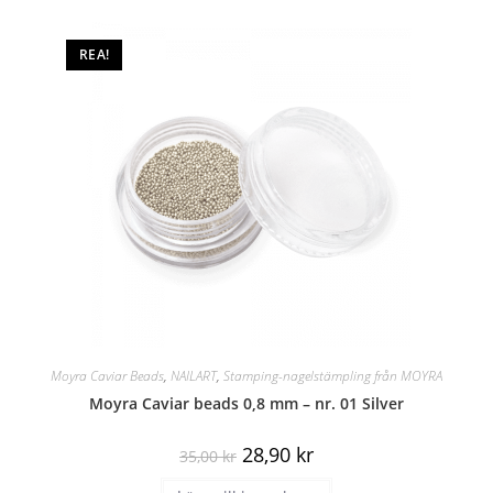
REA!
Moyra Caviar Beads
,
NAILART
,
Stamping-nagelstämpling från MOYRA
Moyra Caviar beads 0,8 mm – nr. 01 Silver
28,90
kr
35,00
kr