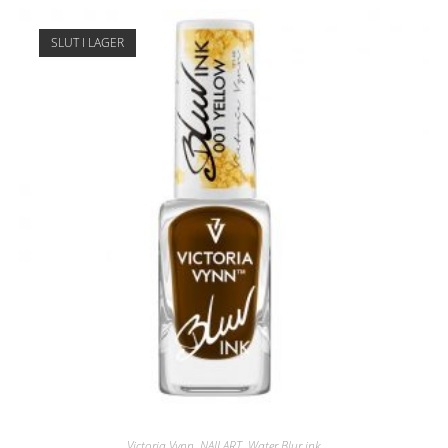
SLUT I LAGER
Victoria Vynn
,
NAILART
,
Water Blur ink