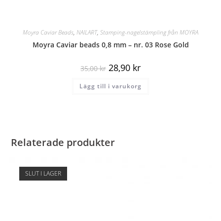
Moyra Caviar Beads
,
NAILART
,
Stamping-nagelstämpling från MOYRA
Moyra Caviar beads 0,8 mm – nr. 03 Rose Gold
28,90
kr
35,00
kr
Lägg till i varukorg
Relaterade produkter
SLUT I LAGER