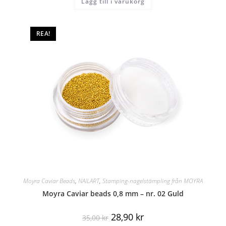
Lägg till i varukorg
REA!
Moyra Caviar Beads
,
NAILART
,
Stamping-nagelstämpling från MOYRA
Moyra Caviar beads 0,8 mm – nr. 02 Guld
28,90
kr
35,00
kr