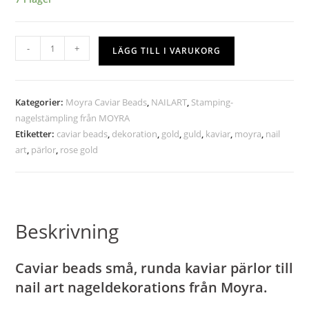
-
+
LÄGG TILL I VARUKORG
Kategorier:
Moyra Caviar Beads
,
NAILART
,
Stamping-
nagelstämpling från MOYRA
Etiketter:
caviar beads
,
dekoration
,
gold
,
guld
,
kaviar
,
moyra
,
nail
art
,
pärlor
,
rose gold
Beskrivning
Caviar beads små, runda kaviar pärlor till
nail art nageldekorations från Moyra.