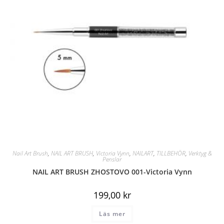
Nail Art Brush
,
NAIL ART BRUSH
,
Victoria Vynn
,
NAILART
,
TILLBEHÖR
,
Verktyg &
Penslar
NAIL ART BRUSH ZHOSTOVO 001-Victoria Vynn
199,00
kr
Läs mer