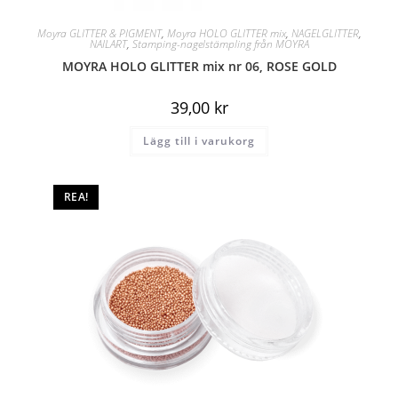
Moyra GLITTER & PIGMENT
,
Moyra HOLO GLITTER mix
,
NAGELGLITTER
,
NAILART
,
Stamping-nagelstämpling från MOYRA
MOYRA HOLO GLITTER mix nr 06, ROSE GOLD
39,00
kr
Lägg till i varukorg
REA!