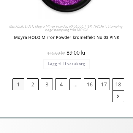
METALLIC DUST
,
Moyra Mirror Powder
,
NAGELGLITTER
,
NAILART
,
Stamping-
nagelstämpling från MOYRA
Moyra HOLO Mirror Powder-kromeffekt No.03 PINK
89,00
kr
119,00
kr
Lägg till i varukorg
1
2
3
4
…
16
17
18