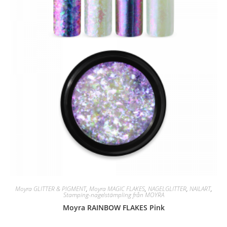
Moyra GLITTER & PIGMENT
,
Moyra MAGIC FLAKES
,
NAGELGLITTER
,
NAILART
,
Stamping-nagelstämpling från MOYRA
Moyra RAINBOW FLAKES Pink