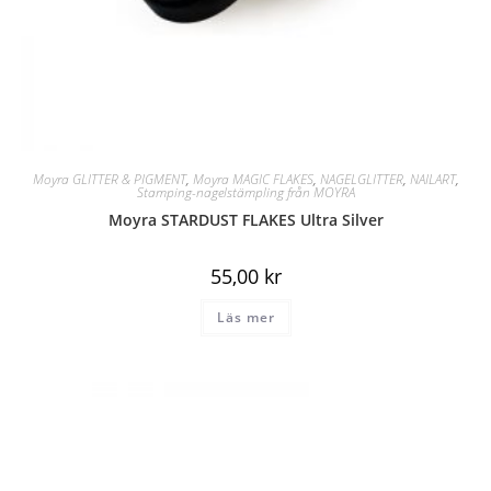
Moyra GLITTER & PIGMENT
,
Moyra MAGIC FLAKES
,
NAGELGLITTER
,
NAILART
,
Stamping-nagelstämpling från MOYRA
Moyra STARDUST FLAKES Ultra Silver
55,00
kr
Läs mer