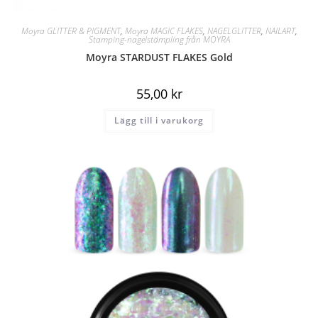
Moyra GLITTER & PIGMENT
,
Moyra MAGIC FLAKES
,
NAGELGLITTER
,
NAILART
,
Stamping-nagelstämpling från MOYRA
Moyra STARDUST FLAKES Gold
55,00
kr
Lägg till i varukorg