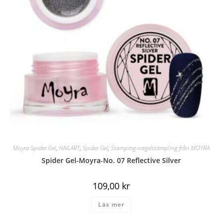
Moyra Spider Gel
,
NAILART
,
Spider Gel
,
Stamping-nagelstämpling från MOYRA
Spider Gel-Moyra-No. 07 Reflective Silver
109,00
kr
Läs mer