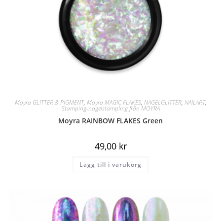
Moyra GLITTER & PIGMENT
,
Moyra MAGIC FLAKES
,
NAGELGLITTER
,
NAILART
,
Stamping-nagelstämpling från MOYRA
Moyra RAINBOW FLAKES Green
49,00
kr
Lägg till i varukorg