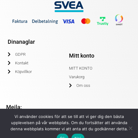
Dinanaglar
GDPR
Mitt konto
Kontakt
MITT KONTO
Köpvillkor
Varukorg
Om oss
Mejla:
Vi använder cookies för att se till att vi ger dig den bästa
info@dinanaglar.se
upplevelsen på vår webbplats. Om du fortsätter att använda
denna webbplats kommer vi att anta att du godkänner detta.