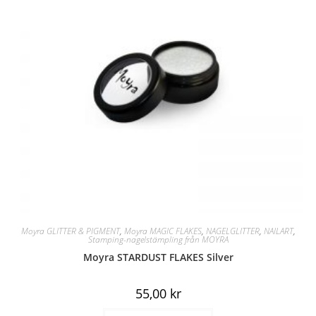
Moyra GLITTER & PIGMENT
,
Moyra MAGIC FLAKES
,
NAGELGLITTER
,
NAILART
,
Stamping-nagelstämpling från MOYRA
Moyra STARDUST FLAKES Silver
55,00
kr