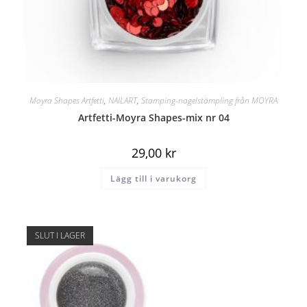
Moyra Shapes Artfetti
,
NAILART
,
Stamping-nagelstämpling från MOYRA
Artfetti-Moyra Shapes-mix nr 04
29,00
kr
Lägg till i varukorg
SLUT I LAGER