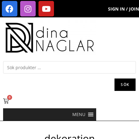
SIGN IN / JOIN
SÖK
0
MENU
dekoration