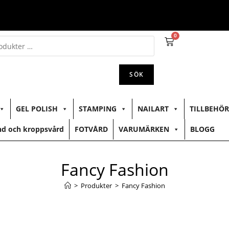
0
SÖK
GEL POLISH
STAMPING
NAILART
TILLBEHÖR
d och kroppsvård
FOTVÅRD
VARUMÄRKEN
BLOGG
Fancy Fashion
>
Produkter
>
Fancy Fashion