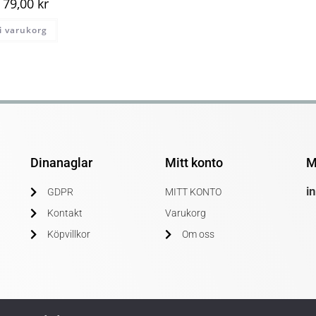
79,00
kr
 i varukorg
Dinanaglar
Mitt konto
M
i
GDPR
MITT KONTO
Kontakt
Varukorg
Köpvillkor
Om oss