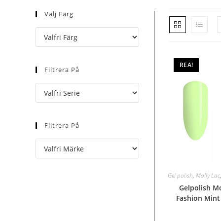
Välj Färg
REA!
Filtrera På
Filtrera På
Gel polish
,
Molly Lac
Gelpolish M
Fashion Mint