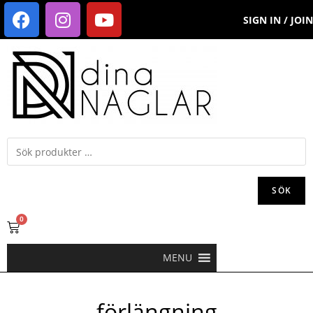
SIGN IN / JOIN
SÖK
0
MENU
förlängning