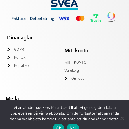
Dinanaglar
GDPR
Mitt konto
Kontakt
MITT KONTO
Köpvillkor
Varukorg
Om oss
Mejla:
Vi använder cookies för att se till att vi ger dig den bästa
info@dinanaglar.se
upplevelsen på vår webbplats. Om du fortsätter att använda
denna webbplats kommer vi att anta att du godkänner detta.
Ok
Nej
© COPYRIGHT 2020 DINANAGLAR.SE