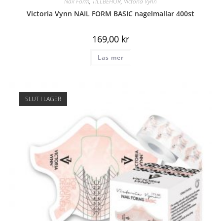
Nail Form
,
TILLBEHÖR
,
Victoria Vynn
Victoria Vynn NAIL FORM BASIC nagelmallar 400st
169,00
kr
Läs mer
SLUT I LAGER