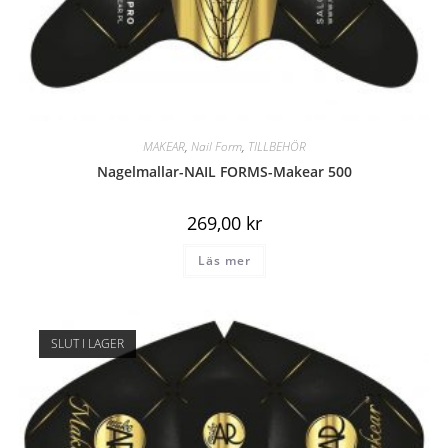
MAKEAR
,
Nail Form
,
TILLBEHÖR
Nagelmallar-NAIL FORMS-Makear 500
269,00
kr
Läs mer
SLUT I LAGER