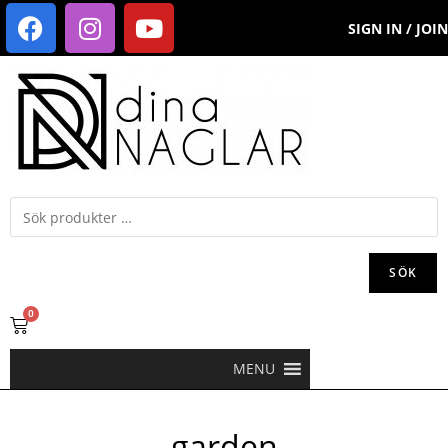
SIGN IN / JOIN
SÖK
0
MENU
garden