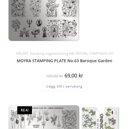
NAILART
,
Stamping-nagelstämpling från MOYRA
,
STAMPINGPLATE
MOYRA STAMPING PLATE No.63 Baroque Garden
69,00
kr
109,00
kr
Lägg till i varukorg
REA!