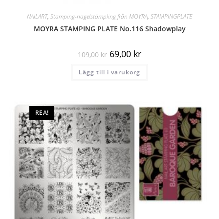
NAILART
,
Stamping-nagelstämpling från MOYRA
,
STAMPINGPLATE
MOYRA STAMPING PLATE No.116 Shadowplay
69,00
kr
109,00
kr
Lägg till i varukorg
REA!