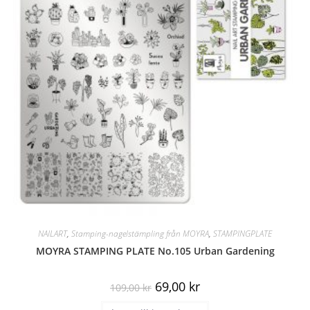
NAILART
,
Stamping-nagelstämpling från MOYRA
,
STAMPINGPLATE
MOYRA STAMPING PLATE No.105 Urban Gardening
69,00
kr
109,00
kr