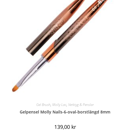
Gel Brush
,
Molly Lac
,
Verktyg & Penslar
Gelpensel Molly Nails-6-oval-borstlängd 8mm
139,00
kr