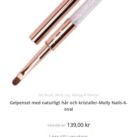
Gel Brush
,
Molly Lac
,
Verktyg & Penslar
Gelpensel med naturligt hår och kristaller-Molly Nails-6-
oval
139,00
kr
169,00
kr
Lägg till i varukorg