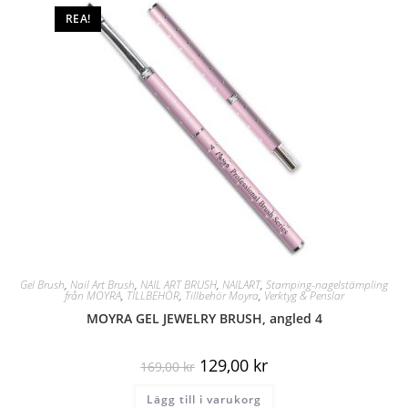
REA!
Gel Brush
,
Nail Art Brush
,
NAIL ART BRUSH
,
NAILART
,
Stamping-nagelstämpling
från MOYRA
,
TILLBEHÖR
,
Tillbehör Moyra
,
Verktyg & Penslar
MOYRA GEL JEWELRY BRUSH, angled 4
129,00
kr
169,00
kr
Lägg till i varukorg