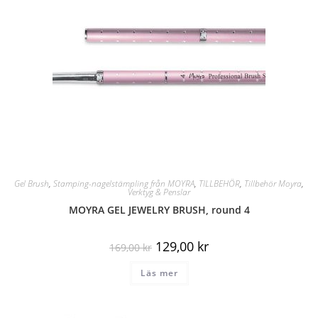
Gel Brush
,
Stamping-nagelstämpling från MOYRA
,
TILLBEHÖR
,
Tillbehör Moyra
,
Verktyg & Penslar
MOYRA GEL JEWELRY BRUSH, round 4
129,00
kr
169,00
kr
Läs mer