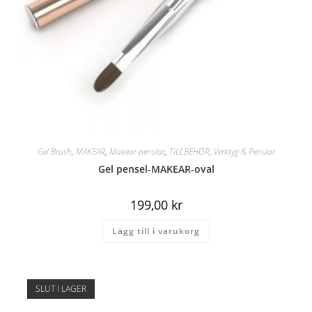
Gel Brush
,
MAKEAR
,
Makear penslar
,
TILLBEHÖR
,
Verktyg & Penslar
Gel pensel-MAKEAR-oval
199,00
kr
Lägg till i varukorg
SLUT I LAGER