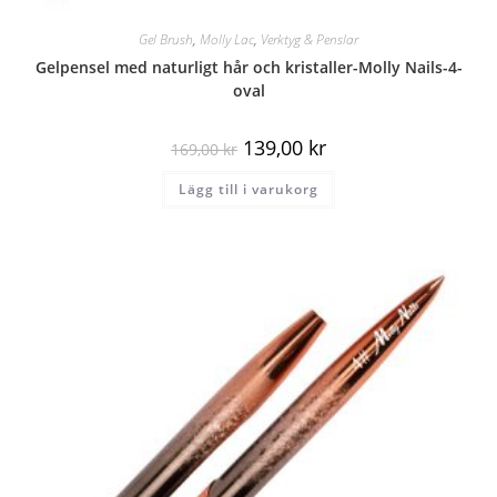
Gel Brush
,
Molly Lac
,
Verktyg & Penslar
Gelpensel med naturligt hår och kristaller-Molly Nails-4-
oval
139,00
kr
169,00
kr
Lägg till i varukorg