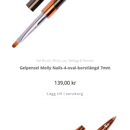
Gel Brush
,
Molly Lac
,
Verktyg & Penslar
Gelpensel Molly Nails-4-oval-borstlängd 7mm
139,00
kr
Lägg till i varukorg