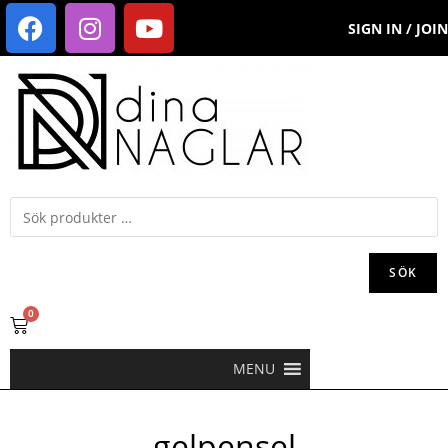
SIGN IN / JOIN
SÖK
0
MENU
gelpensel