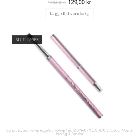
129,00
kr
169,00
kr
Lägg till i varukorg
SLUT I LAGER
Gel Brush
,
Stamping-nagelstämpling från MOYRA
,
TILLBEHÖR
,
Tillbehör Moyra
,
Verktyg & Penslar