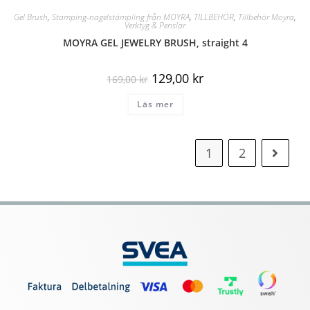
Gel Brush
,
Stamping-nagelstämpling från MOYRA
,
TILLBEHÖR
,
Tillbehör Moyra
,
Verktyg & Penslar
MOYRA GEL JEWELRY BRUSH, straight 4
129,00
kr
169,00
kr
Läs mer
1
2