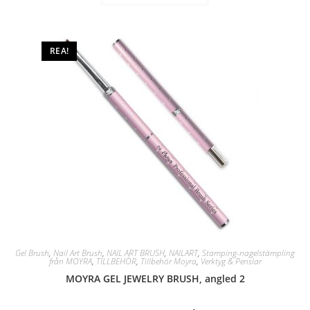
REA!
Gel Brush
,
Nail Art Brush
,
NAIL ART BRUSH
,
NAILART
,
Stamping-nagelstämpling
från MOYRA
,
TILLBEHÖR
,
Tillbehör Moyra
,
Verktyg & Penslar
MOYRA GEL JEWELRY BRUSH, angled 2