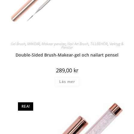
Gel Brush
,
MAKEAR
,
Makear penslar
,
Nail Art Brush
,
TILLBEHÖR
,
Verktyg &
Penslar
Double-Sided Brush-Makear-gel och nailart pensel
289,00
kr
Läs mer
REA!