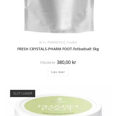
All in- PHARMFOOT
,
Fotvård
FRESH CRYSTALS-PHARM FOOT-fotbadsalt 5kg
380,00
kr
796,00
kr
Läs mer
SLUT I LAGER