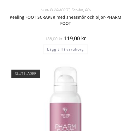
All in- PHARMFOOT
,
Fotvård
,
REA
Peeling FOOT SCRAPER med sheasmör och oljor-PHARM
FOOT
119,00
kr
188,00
kr
Lägg till i varukorg
SLUT I LAGER