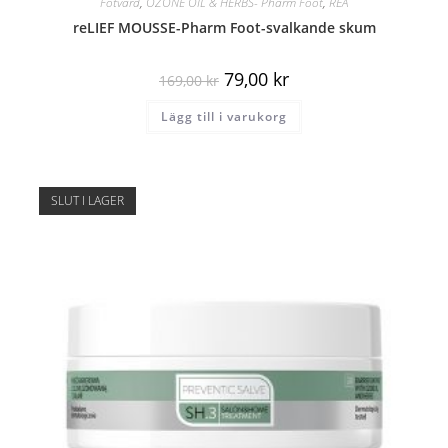
Fotvård
,
OZONE OIL & HERBS- Pharm Foot
,
REA
reLIEF MOUSSE-Pharm Foot-svalkande skum
79,00
kr
169,00
kr
Lägg till i varukorg
SLUT I LAGER