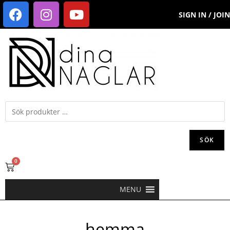
SIGN IN / JOIN
SÖK
0
MENU
hemma