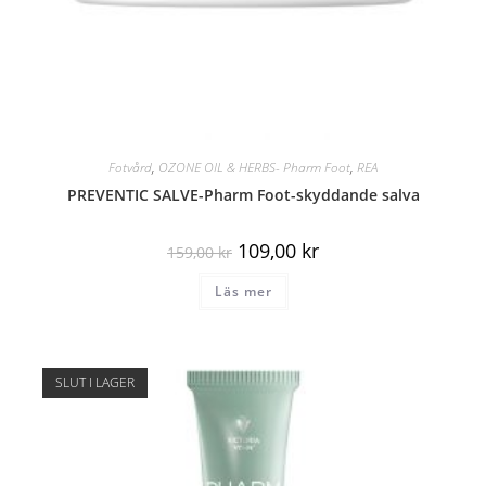
Fotvård
,
OZONE OIL & HERBS- Pharm Foot
,
REA
PREVENTIC SALVE-Pharm Foot-skyddande salva
109,00
kr
159,00
kr
Läs mer
SLUT I LAGER