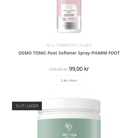
All in- PHARMFOOT
,
Fotvård
OSMO TONIC-Foot Softener Spray-PHARM FOOT
99,00
kr
199,00
kr
Läs mer
SLUT I LAGER