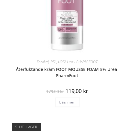
Fotvård
,
REA
,
UREA Line - PHARM FOOT
Återfuktande kräm FOOT MOUSSE FOAM-5% Urea-
PharmFoot
119,00
kr
179,00
kr
Läs mer
SLUT I LAGER