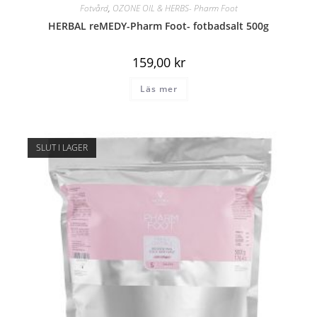
Fotvård
,
OZONE OIL & HERBS- Pharm Foot
HERBAL reMEDY-Pharm Foot- fotbadsalt 500g
159,00
kr
Läs mer
SLUT I LAGER