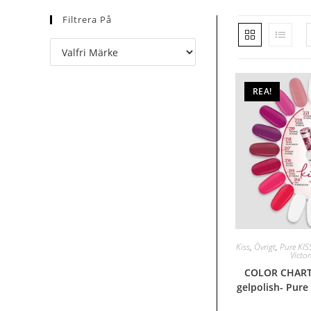
Filtrera På
REA!
Kiss
,
Övrigt
,
Pure KIS
Victo
COLOR CHART-
gelpolish- Pure