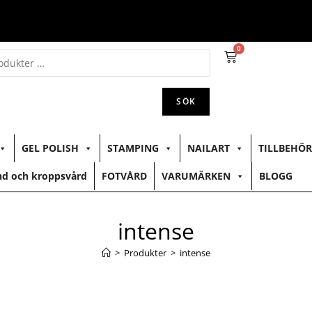
0
SÖK
GEL POLISH
STAMPING
NAILART
TILLBEHÖR
d och kroppsvård
FOTVÅRD
VARUMÄRKEN
BLOGG
intense
>
Produkter
>
intense