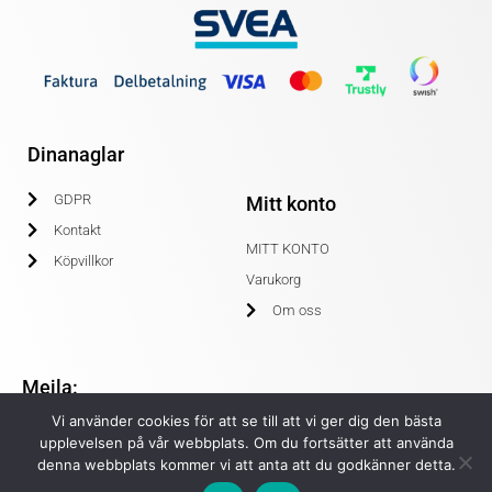
Dinanaglar
GDPR
Mitt konto
Kontakt
MITT KONTO
Köpvillkor
Varukorg
Om oss
Mejla:
Vi använder cookies för att se till att vi ger dig den bästa
info@dinanaglar.se
upplevelsen på vår webbplats. Om du fortsätter att använda
denna webbplats kommer vi att anta att du godkänner detta.