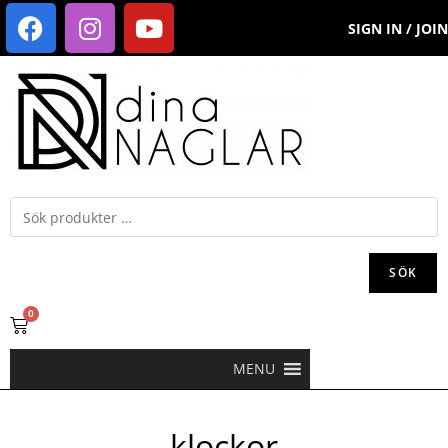
SIGN IN / JOIN
SÖK
0
MENU
klockor