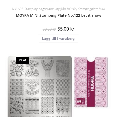
NAILART
,
Stamping-nagelstämpling från MOYRA
,
Stampingplate MINI
MOYRA MINI Stamping Plate No.122 Let it snow
55,00
kr
99,00
kr
Lägg till i varukorg
REA!