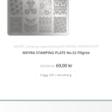
NAILART
,
Stamping-nagelstämpling från MOYRA
,
STAMPINGPLATE
MOYRA STAMPING PLATE No.52 Filigree
69,00
kr
109,00
kr
Lägg till i varukorg