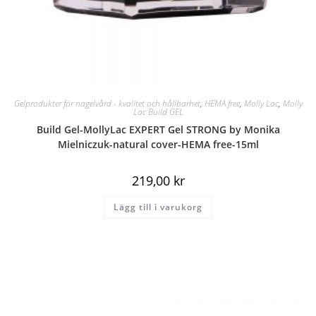
Gelprodukter för nagelvård - kvalitet och hållbarhet
,
HEMA free
,
Molly Lac
,
Molly
Lac Build GEL
Build Gel-MollyLac EXPERT Gel STRONG by Monika
Mielniczuk-natural cover-HEMA free-15ml
219,00
kr
Lägg till i varukorg