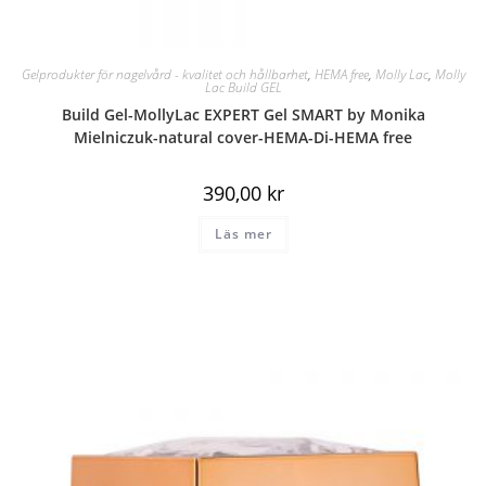
Gelprodukter för nagelvård - kvalitet och hållbarhet
,
HEMA free
,
Molly Lac
,
Molly
Lac Build GEL
Build Gel-MollyLac EXPERT Gel SMART by Monika
Mielniczuk-natural cover-HEMA-Di-HEMA free
390,00
kr
Läs mer