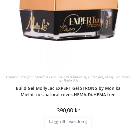
Gelprodukter för nagelvård - kvalitet och hållbarhet
,
HEMA free
,
Molly Lac
,
Molly
Lac Build GEL
Build Gel-MollyLac EXPERT Gel STRONG by Monika
Mielniczuk-natural cover-HEMA-Di-HEMA free
390,00
kr
Lägg till i varukorg