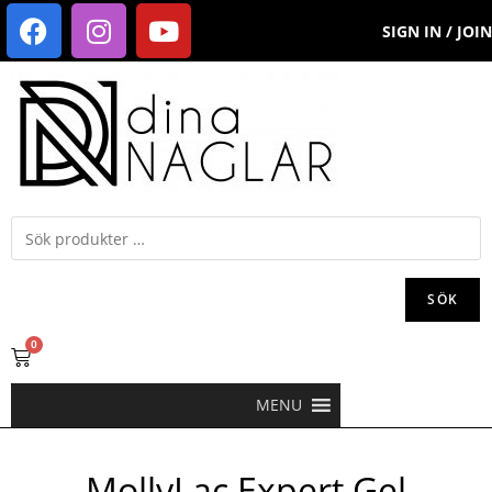
SIGN IN / JOIN
SÖK
0
MENU
MollyLac Expert Gel