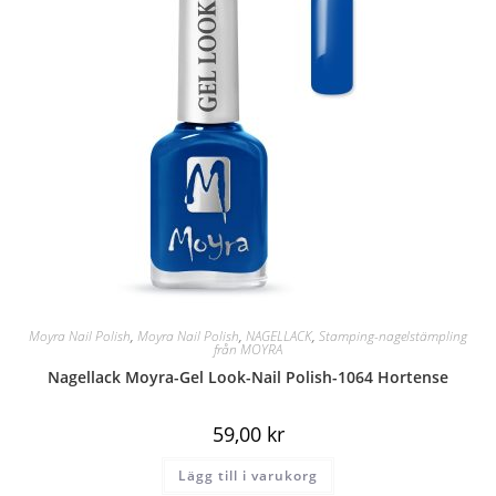
Moyra Nail Polish
,
Moyra Nail Polish
,
NAGELLACK
,
Stamping-nagelstämpling
från MOYRA
Nagellack Moyra-Gel Look-Nail Polish-1064 Hortense
59,00
kr
Lägg till i varukorg