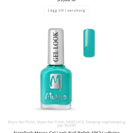
Lägg till i varukorg
Moyra Nail Polish
,
Moyra Nail Polish
,
NAGELLACK
,
Stamping-nagelstämpling
från MOYRA
Nagellack Moyra-Gel Look-Nail Polish-1062 Ludivine