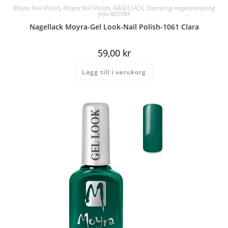
Moyra Nail Polish
,
Moyra Nail Polish
,
NAGELLACK
,
Stamping-nagelstämpling
från MOYRA
Nagellack Moyra-Gel Look-Nail Polish-1061 Clara
59,00
kr
Lägg till i varukorg