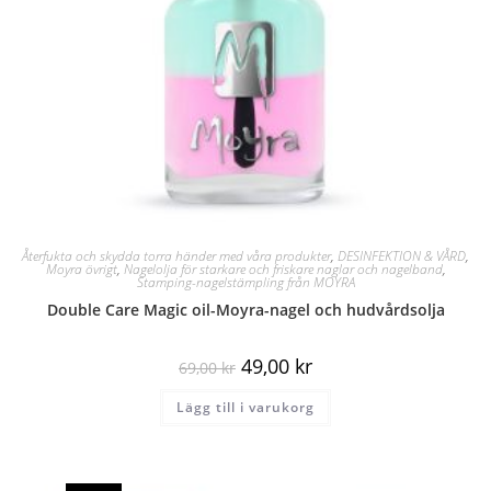
Återfukta och skydda torra händer med våra produkter
,
DESINFEKTION & VÅRD
,
Moyra övrigt
,
Nagelolja för starkare och friskare naglar och nagelband
,
Stamping-nagelstämpling från MOYRA
Double Care Magic oil-Moyra-nagel och hudvårdsolja
49,00
kr
69,00
kr
Lägg till i varukorg