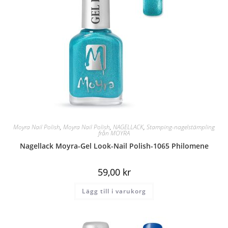
Moyra Nail Polish
,
Moyra Nail Polish
,
NAGELLACK
,
Stamping-nagelstämpling
från MOYRA
Nagellack Moyra-Gel Look-Nail Polish-1065 Philomene
59,00
kr
Lägg till i varukorg