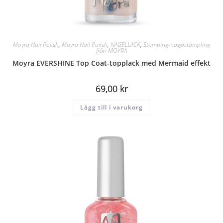
Moyra Nail Polish
,
Moyra Nail Polish
,
NAGELLACK
,
Stamping-nagelstämpling
från MOYRA
Moyra EVERSHINE Top Coat-topplack med Mermaid effekt
69,00
kr
Lägg till i varukorg