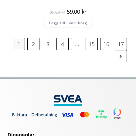
59,00
kr
89,00
kr
Lägg till i varukorg
1
2
3
4
…
15
16
17
Dinanaglar