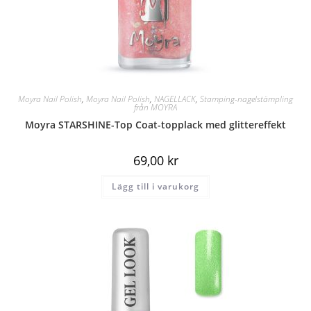
Moyra Nail Polish
,
Moyra Nail Polish
,
NAGELLACK
,
Stamping-nagelstämpling
från MOYRA
Moyra STARSHINE-Top Coat-topplack med glittereffekt
69,00
kr
Lägg till i varukorg