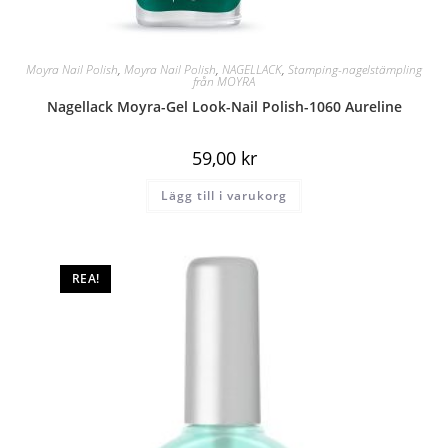
Moyra Nail Polish
,
Moyra Nail Polish
,
NAGELLACK
,
Stamping-nagelstämpling
från MOYRA
Nagellack Moyra-Gel Look-Nail Polish-1060 Aureline
59,00
kr
Lägg till i varukorg
REA!