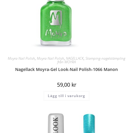
Moyra Nail Polish
,
Moyra Nail Polish
,
NAGELLACK
,
Stamping-nagelstämpling
från MOYRA
Nagellack Moyra-Gel Look-Nail Polish-1066 Manon
59,00
kr
Lägg till i varukorg