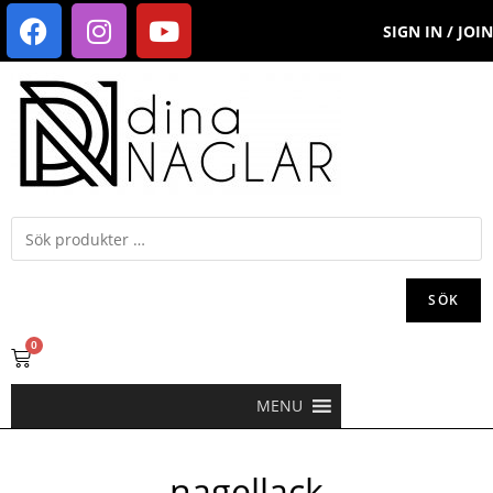
SIGN IN / JOIN
SÖK
0
MENU
nagellack