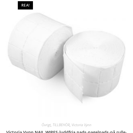
REA!
Övrigt
,
TILLBEHÖR
,
Victoria Vynn
Victoria Vynn NAIL WIPES-luddfria pads-nagelpads-på rulle-