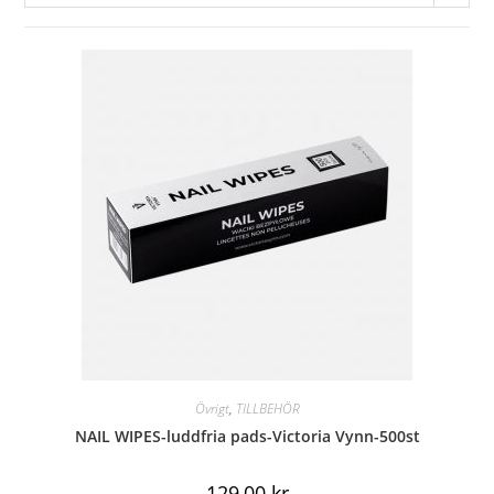
Övrigt
,
TILLBEHÖR
NAIL WIPES-luddfria pads-Victoria Vynn-500st
129,00
kr