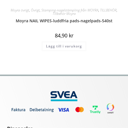
Moyra övrigt
,
Övrigt
,
Stamping-nagelstämpling från MOYRA
,
TILLBEHÖR
,
Tillbehör Moyra
Moyra NAIL WIPES-luddfria pads-nagelpads-540st
84,90
kr
Lägg till i varukorg