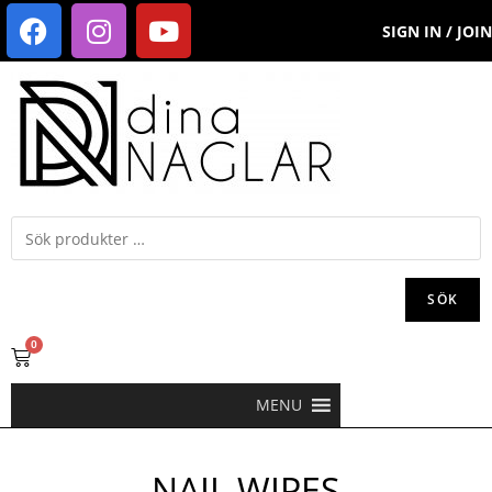
SIGN IN / JOIN
SÖK
0
MENU
NAIL WIPES