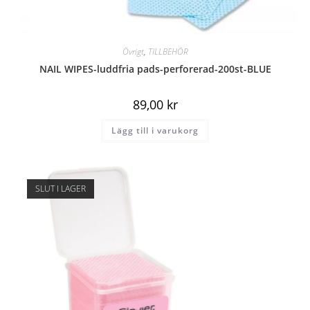
Övrigt
,
TILLBEHÖR
NAIL WIPES-luddfria pads-perforerad-200st-BLUE
89,00
kr
Lägg till i varukorg
SLUT I LAGER