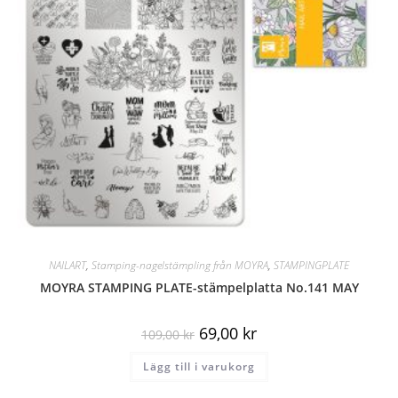
NAILART
,
Stamping-nagelstämpling från MOYRA
,
STAMPINGPLATE
MOYRA STAMPING PLATE-stämpelplatta No.141 MAY
69,00
kr
109,00
kr
Lägg till i varukorg