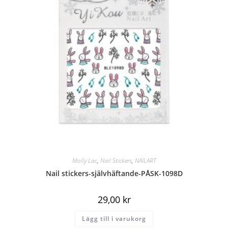
Molly Lac
,
Nail Stickers
,
NAILART
Nail stickers-självhäftande-PÅSK-1098D
29,00
kr
Lägg till i varukorg