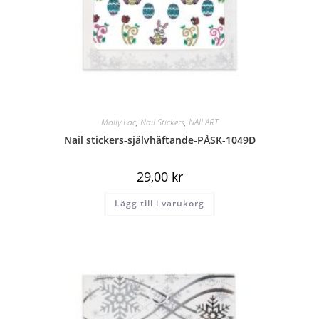
Molly Lac
,
Nail Stickers
,
NAILART
Nail stickers-självhäftande-PÅSK-1049D
29,00
kr
Lägg till i varukorg