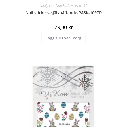
Molly Lac
,
Nail Stickers
,
NAILART
Nail stickers-självhäftande-PÅSK-1097D
29,00
kr
Lägg till i varukorg