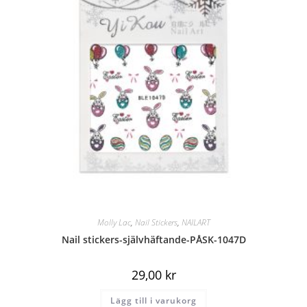
Molly Lac
,
Nail Stickers
,
NAILART
Nail stickers-självhäftande-PÅSK-1047D
29,00
kr
Lägg till i varukorg