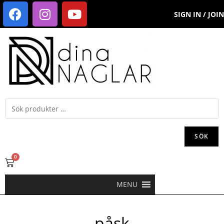
SIGN IN / JOIN
SÖK
0
MENU
påsk