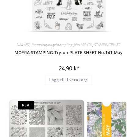
NAILART
,
Stamping-nagelstämpling från MOYRA
,
STAMPINGPLATE
MOYRA STAMPING-Try-on PLATE SHEET No.141 May
24,90
kr
Lägg till i varukorg
REA!