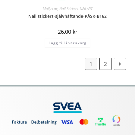
Molly Lac
,
Nail Stickers
,
NAILART
Nail stickers-självhäftande-PÅSK-B162
26,00
kr
Lägg till i varukorg
1
2