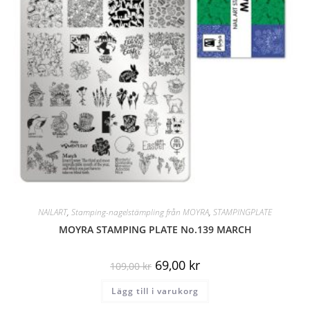
NAILART
,
Stamping-nagelstämpling från MOYRA
,
STAMPINGPLATE
MOYRA STAMPING PLATE No.139 MARCH
69,00
kr
109,00
kr
Lägg till i varukorg