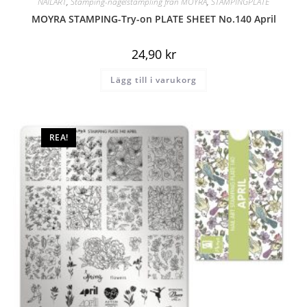
NAILART
,
Stamping-nagelstämpling från MOYRA
,
STAMPINGPLATE
MOYRA STAMPING-Try-on PLATE SHEET No.140 April
24,90
kr
Lägg till i varukorg
REA!