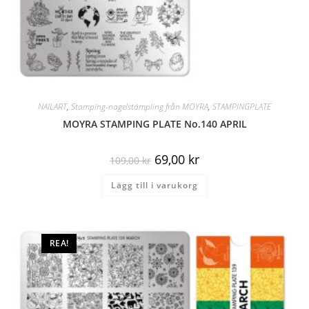
NAILART
,
Stamping-nagelstämpling från MOYRA
,
STAMPINGPLATE
MOYRA STAMPING PLATE No.140 APRIL
69,00
kr
109,00
kr
Lägg till i varukorg
REA!