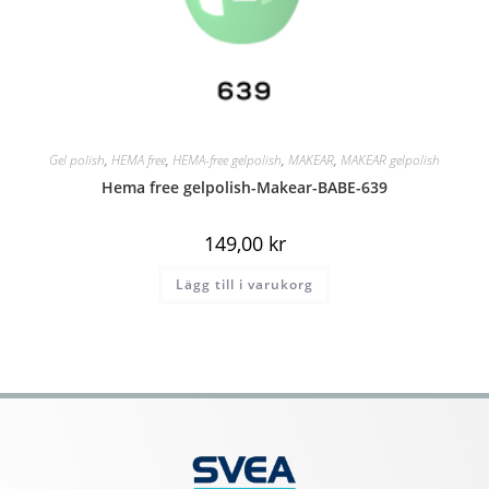
Gel polish
,
HEMA free
,
HEMA-free gelpolish
,
MAKEAR
,
MAKEAR gelpolish
Hema free gelpolish-Makear-BABE-639
149,00
kr
Lägg till i varukorg