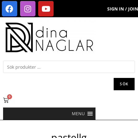
SIGN IN / JOIN
SÖK
0
MENU
pastellg