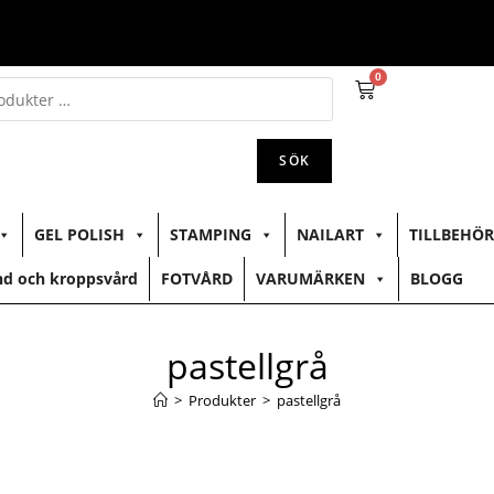
0
SÖK
GEL POLISH
STAMPING
NAILART
TILLBEHÖR
d och kroppsvård
FOTVÅRD
VARUMÄRKEN
BLOGG
pastellgrå
>
Produkter
>
pastellgrå