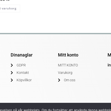
 i varukorg
Dinanaglar
Mitt konto
M
i
GDPR
MITT KONTO
Kontakt
Varukorg
Köpvillkor
Om oss
upplevelsen på vår webbplats. Om du fortsätter att använda denna webbpl
© COPYRIGHT 2020 DINANAGLAR.SE