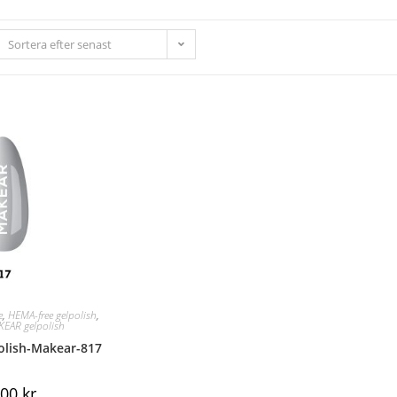
Sortera efter senast
e
,
HEMA-free gelpolish
,
EAR gelpolish
olish-Makear-817
,00
kr