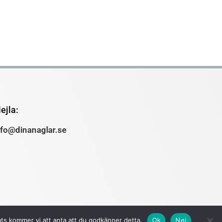
ejla:
nfo@dinanaglar.se
ats kommer vi att anta att du godkänner detta.
Ok
Nej