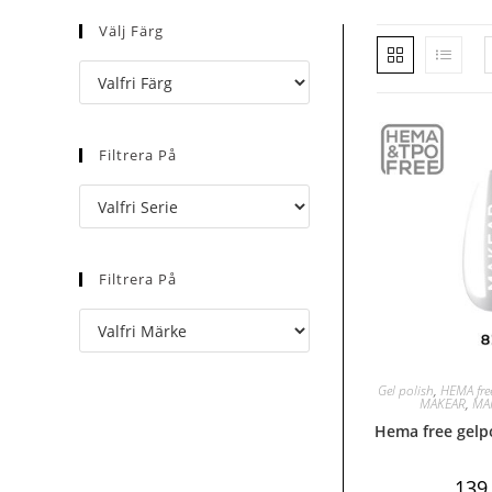
Välj Färg
Filtrera På
Filtrera På
Gel polish
,
HEMA fre
MAKEAR
,
MAK
Hema free gelp
139