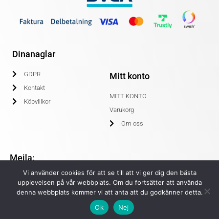
Dinanaglar
GDPR
Mitt konto
Kontakt
MITT KONTO
Köpvillkor
Varukorg
Om oss
Mejla:
Vi använder cookies för att se till att vi ger dig den bästa
info@dinanaglar.se
upplevelsen på vår webbplats. Om du fortsätter att använda
denna webbplats kommer vi att anta att du godkänner detta.
Ok
Nej
© COPYRIGHT 2020 DINANAGLAR.SE