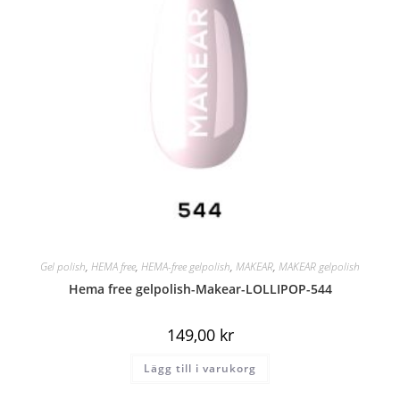
Gel polish
,
HEMA free
,
HEMA-free gelpolish
,
MAKEAR
,
MAKEAR gelpolish
Hema free gelpolish-Makear-LOLLIPOP-544
149,00
kr
Lägg till i varukorg