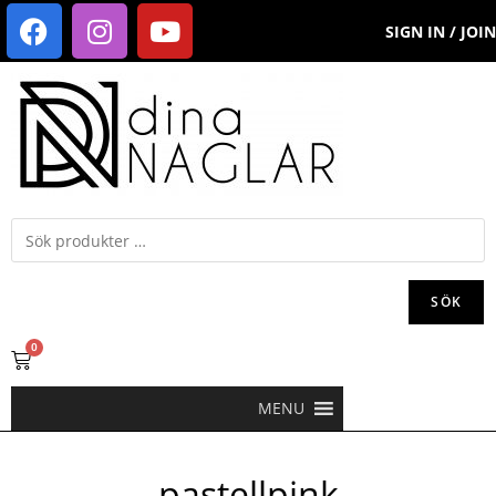
SIGN IN / JOIN
SÖK
0
MENU
pastellpink