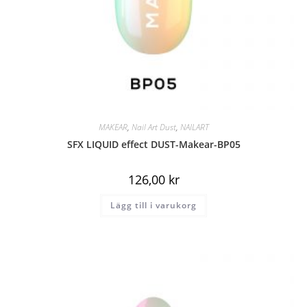
MAKEAR
,
Nail Art Dust
,
NAILART
SFX LIQUID effect DUST-Makear-BP05
126,00
kr
Lägg till i varukorg