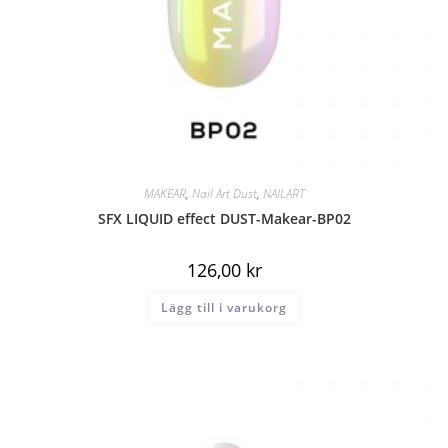
MAKEAR
,
Nail Art Dust
,
NAILART
SFX LIQUID effect DUST-Makear-BP02
126,00
kr
Lägg till i varukorg