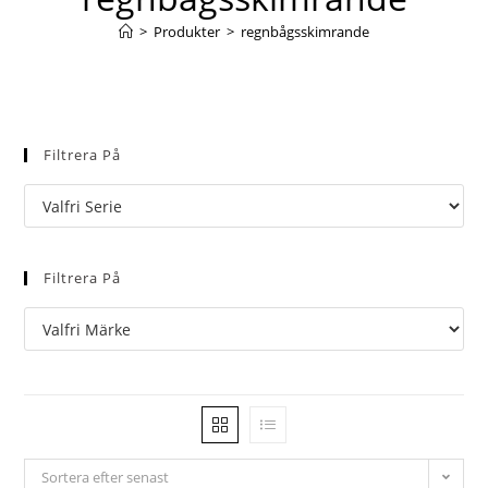
>
Produkter
>
regnbågsskimrande
Filtrera På
Filtrera På
Sortera efter senast