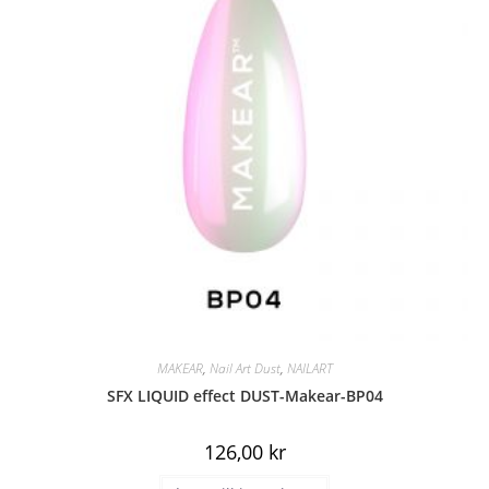
MAKEAR
,
Nail Art Dust
,
NAILART
SFX LIQUID effect DUST-Makear-BP04
126,00
kr