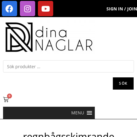
SIGN IN / JOIN
SÖK
0
MENU
regnbågsskimrande