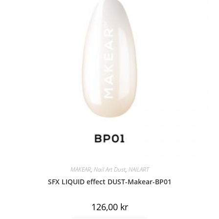
MAKEAR
,
Nail Art Dust
,
NAILART
SFX LIQUID effect DUST-Makear-BP01
126,00
kr