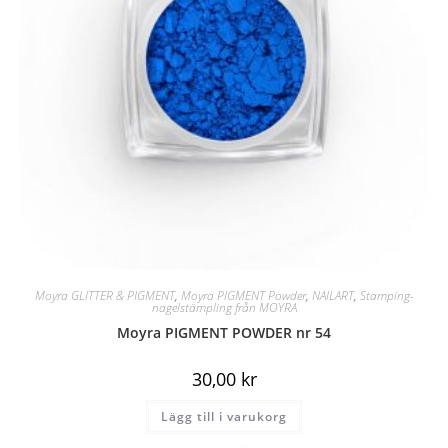
Moyra GLITTER & PIGMENT
,
Moyra PIGMENT Powder
,
NAILART
,
Stamping-
nagelstämpling från MOYRA
Moyra PIGMENT POWDER nr 54
30,00
kr
Lägg till i varukorg