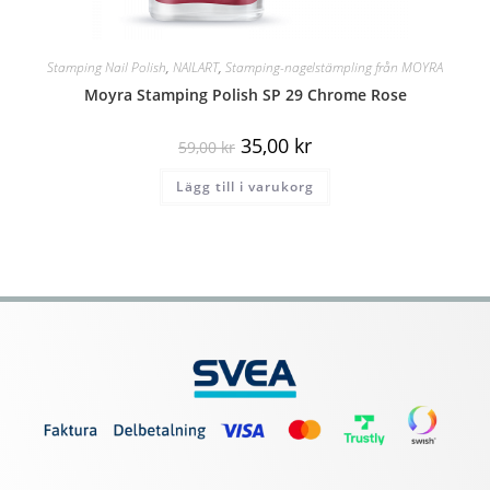
Stamping Nail Polish
,
NAILART
,
Stamping-nagelstämpling från MOYRA
Moyra Stamping Polish SP 29 Chrome Rose
35,00
kr
59,00
kr
Lägg till i varukorg