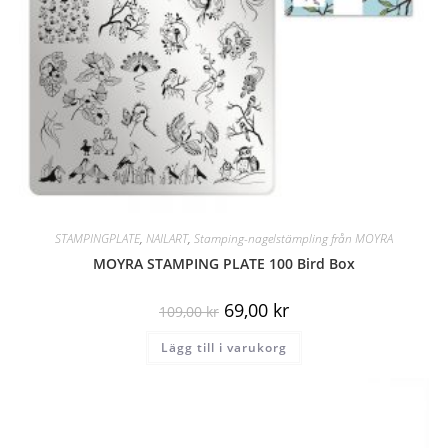
STAMPINGPLATE
,
NAILART
,
Stamping-nagelstämpling från MOYRA
MOYRA STAMPING PLATE 100 Bird Box
69,00
kr
109,00
kr
Lägg till i varukorg