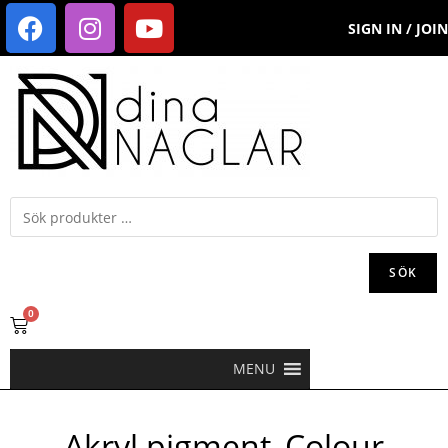
SIGN IN / JOIN
SÖK
0
MENU
Akryl pigment_Colour