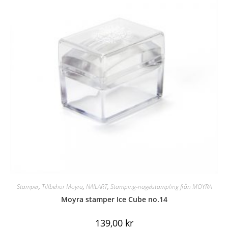
Stamper
,
Tillbehör Moyra
,
NAILART
,
Stamping-nagelstämpling från MOYRA
Moyra stamper Ice Cube no.14
139,00
kr