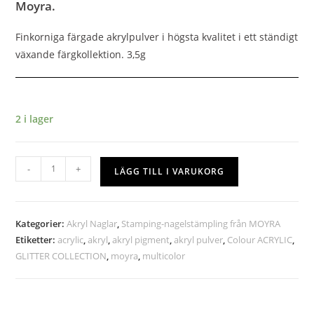
Moyra.
Finkorniga färgade akrylpulver i högsta kvalitet i ett ständigt
växande färgkollektion. 3,5g
2 i lager
-
+
LÄGG TILL I VARUKORG
Kategorier:
Akryl Naglar
,
Stamping-nagelstämpling från MOYRA
Etiketter:
acrylic
,
akryl
,
akryl pigment
,
akryl pulver
,
Colour ACRYLIC
,
GLITTER COLLECTION
,
moyra
,
multicolor