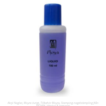
Akryl Naglar
,
Moyra övrigt
,
Tillbehör Moyra
,
Stamping-nagelstämpling från
MOYRA
,
Vätskor & preparat