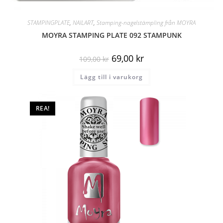
STAMPINGPLATE
,
NAILART
,
Stamping-nagelstämpling från MOYRA
MOYRA STAMPING PLATE 092 STAMPUNK
69,00
kr
109,00
kr
Lägg till i varukorg
REA!