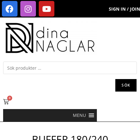
SIGN IN / JOIN
SÖK
0
MENU
BUFFER 180/240