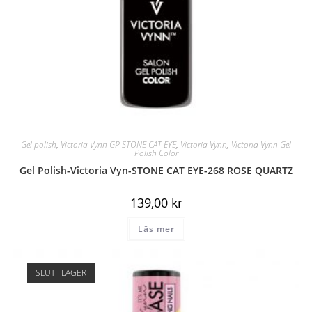
Gel polish
,
Victoria Vynn GP STONE CAT EYE
,
Victoria Vynn
,
Victoria Vynn Gel
Polish Color
Gel Polish-Victoria Vyn-STONE CAT EYE-268 ROSE QUARTZ
139,00
kr
Läs mer
SLUT I LAGER