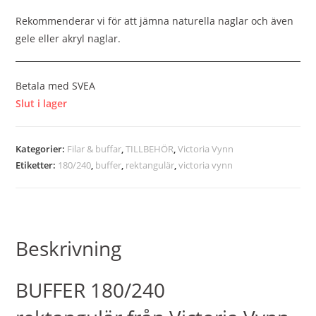
Rekommenderar vi för att jämna naturella naglar och även
gele eller akryl naglar.
Betala med SVEA
Slut i lager
Kategorier:
Filar & buffar
,
TILLBEHÖR
,
Victoria Vynn
Etiketter:
180/240
,
buffer
,
rektangulär
,
victoria vynn
Beskrivning
BUFFER 180/240