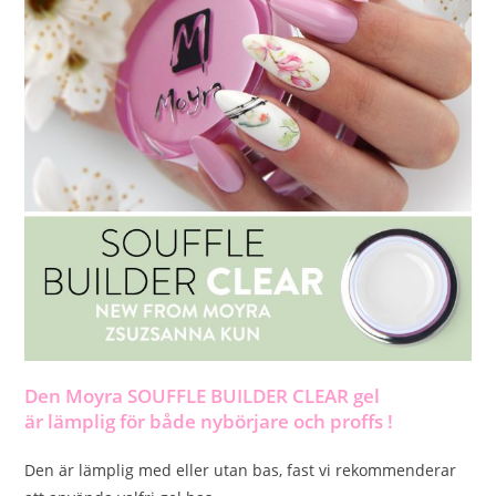
Den Moyra
SOUFFLE BUILDER CLEAR
gel
är
lämplig för
både
nybörjare och proffs
!
Den är lämplig med eller utan bas, fast vi rekommenderar