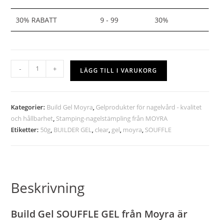
30% RABATT
9 - 99
30%
-
+
LÄGG TILL I VARUKORG
Kategorier:
Build Gel Moyra
,
Gelprodukter för nagelvård - kvalitet
och hållbarhet
,
Stamping-nagelstämpling från MOYRA
Etiketter:
50g
,
BUILDER GEL
,
clear
,
gel
,
moyra
,
SOUFFLE
Beskrivning
Build Gel SOUFFLE GEL från Moyra är