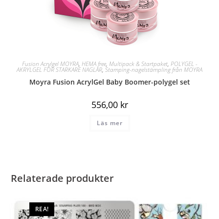
Fusion Acrylgel MOYRA
,
HEMA free
,
Multipack & Startpaket
,
POLYGEL -
AKRYLGEL FÖR STARKARE NAGLAR
,
Stamping-nagelstämpling från MOYRA
Moyra Fusion AcrylGel Baby Boomer-polygel set
556,00
kr
Läs mer
Relaterade produkter
REA!