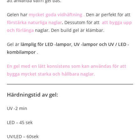
att använda valfri gel bas.
Gelen har
mycket goda vidhäftning
.
Den är perfekt för att
förstärka naturliga naglar
.
Dessutom för att
att bygga upp
och förlänga
naglar. Den build gel är klämbar.
Gel är
lämplig för LED -lampor, UV -lampor och UV / LED -
kombilampor
.
En gel med en lätt konsistens som kan användas för att
bygga mycket starka och hållbara naglar.
Härdningstid av gel:
UV -2 min
LED – 45 sek
UV/LED – 60sek