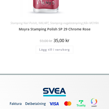
Stamping Nail Polish
,
NAILART
,
Stamping-nagelstämpling från MOYRA
Moyra Stamping Polish SP 29 Chrome Rose
35,00
kr
59,00
kr
Lägg till i varukorg