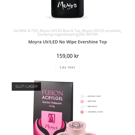
Gel BASE & TOP
,
Moyra UV/LED Base & Top
,
Moyra UV/LED produkter
,
Stamping-nagelstämpling från MOYRA
Moyra UV/LED No Wipe Evershine Top
159,00
kr
Läs mer
SLUT I LAGER