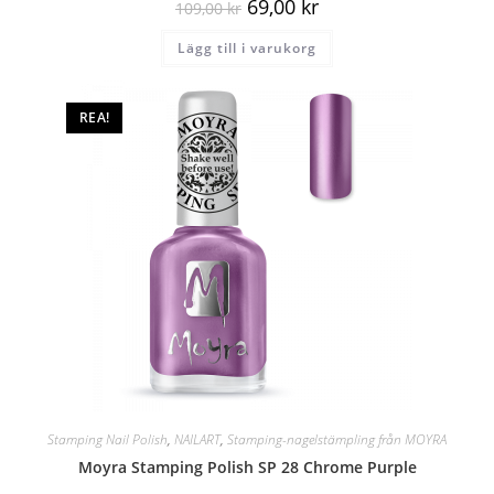
69,00
kr
109,00
kr
Lägg till i varukorg
REA!
Stamping Nail Polish
,
NAILART
,
Stamping-nagelstämpling från MOYRA
Moyra Stamping Polish SP 28 Chrome Purple