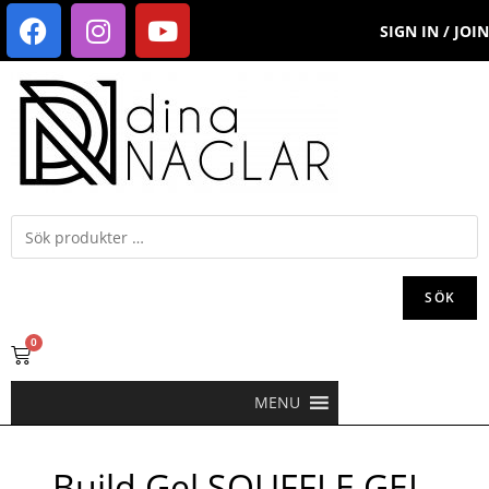
SIGN IN / JOIN
SÖK
0
MENU
Build Gel SOUFFLE GEL-