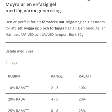
Moyra är en
enfasig gel
med
låg
värmegenerering.
Den är perfekt för att
förstärka naturliga naglar.
Dessutom
för att
att bygga upp och förlänga
naglar. Den build gel är
klämbar. UV, LED och UV/LED lampor. Burk 50g
Betala med Svea
4 i lager
RUBRIK
RANGE
RABATT
10% RABATT
2 - 3
10%
20% RABATT
4 - 5
20%
25% RABATT
6 - 8
25%