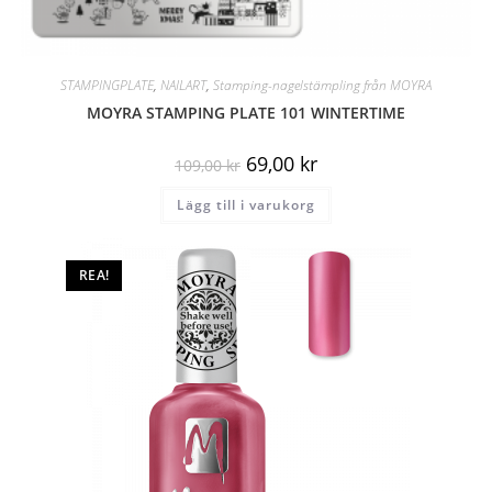
STAMPINGPLATE
,
NAILART
,
Stamping-nagelstämpling från MOYRA
MOYRA STAMPING PLATE 101 WINTERTIME
69,00
kr
109,00
kr
Lägg till i varukorg
REA!