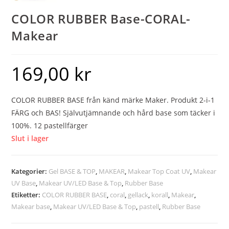
COLOR RUBBER Base-CORAL-
Makear
169,00
kr
COLOR RUBBER BASE från känd märke Maker. Produkt 2-i-1
FÄRG och BAS! Självutjämnande och hård base som täcker i
100%. 12 pastellfärger
Slut i lager
Kategorier:
Gel BASE & TOP
,
MAKEAR
,
Makear Top Coat UV
,
Makear
UV Base
,
Makear UV/LED Base & Top
,
Rubber Base
Etiketter:
COLOR RUBBER BASE
,
coral
,
gellack
,
korall
,
Makear
,
Makear base
,
Makear UV/LED Base & Top
,
pastell
,
Rubber Base