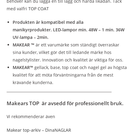
behöver kan du lägga en till lagg och härda likadan. Täck
med valfri
TOP COAT
Produkten är kompatibel med alla
manikyrprodukter. LED-lampor min. 48W – 1 min. 36W
UV-lampa – 2min.
MAKEAR ™
är ett varumärke som ständigt överraskar
sina kunder, vilket gör det till ledande märke hos
nagelstylister. Innovation och kvalitet är viktiga för oss.
MAKEAR™
gellack, base, top coat och nagel gel av högsta
kvalitet för att möta förväntningarna från de mest
krävande kunderna.
__________________________________________________________
Makears TOP är avsedd för professionellt bruk.
Vi rekommenderar även
Makear top-arkiv – DinaNAGLAR