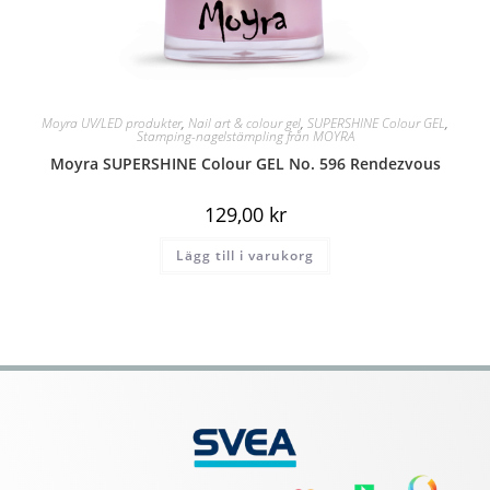
Moyra UV/LED produkter
,
Nail art & colour gel
,
SUPERSHINE Colour GEL
,
Stamping-nagelstämpling från MOYRA
Moyra SUPERSHINE Colour GEL No. 596 Rendezvous
129,00
kr
Lägg till i varukorg