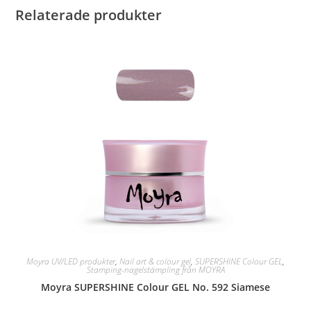
Relaterade produkter
Moyra UV/LED produkter
,
Nail art & colour gel
,
SUPERSHINE Colour GEL
,
Stamping-nagelstämpling från MOYRA
Moyra SUPERSHINE Colour GEL No. 592 Siamese