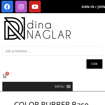
SIGN IN / JOIN
SÖK
0
MENU
COLOR RUBBER Base-