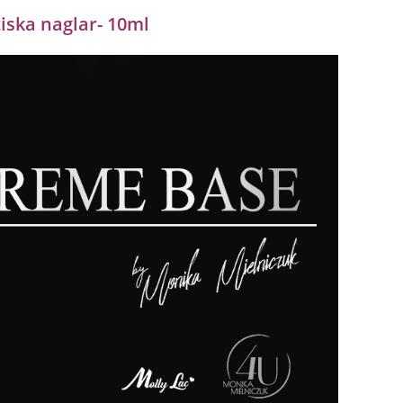
iska naglar- 10ml