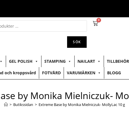
0
SÖK
GEL POLISH
STAMPING
NAILART
TILLBEHÖR
d och kroppsvård
FOTVÅRD
VARUMÄRKEN
BLOGG
ase by Monika Mielniczuk- Mol
>
Butikssidan
>
Extreme Base by Monika Mielniczuk- MollyLac 10 g