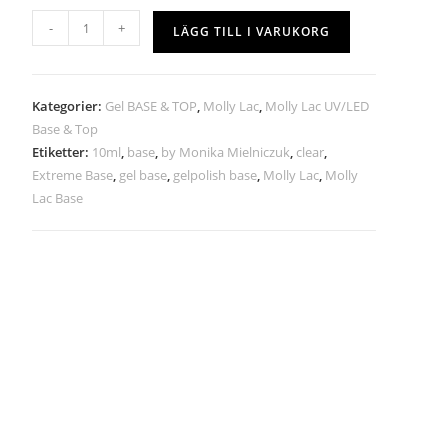
-
+
LÄGG TILL I VARUKORG
Kategorier:
Gel BASE & TOP
,
Molly Lac
,
Molly Lac UV/LED
Base & Top
Etiketter:
10ml
,
base
,
by Monika Mielniczuk
,
clear
,
Extreme Base
,
gel base
,
gelpolish base
,
Molly Lac
,
Molly
Lac Base