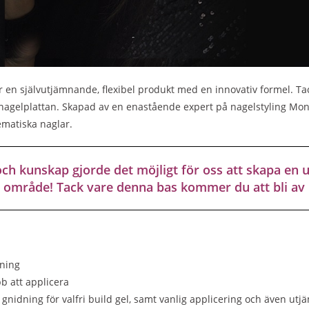
 en självutjämnande, flexibel produkt med en innovativ formel. T
l nagelplattan. Skapad av en enastående expert på nagelstyling Mon
ematiska naglar.
och kunskap gjorde det möjligt för oss att skapa en 
s område! Tack vare denna bas kommer du att bli a
tning
bb att applicera
l gnidning för valfri build gel, samt vanlig applicering och även ut