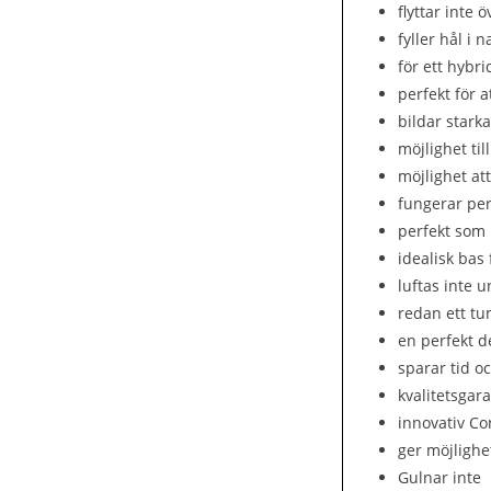
flyttar inte
fyller hål i 
för ett hybri
perfekt för 
bildar stark
möjlighet ti
möjlighet att
fungerar per
perfekt som 
idealisk bas 
luftas inte 
redan ett tu
en perfekt d
sparar tid o
kvalitetsgara
innovativ Co
ger möjlighet
Gulnar inte