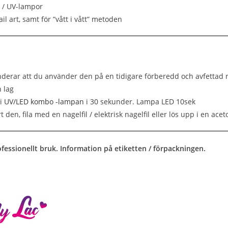
 / UV-lampor
ail art, samt för ”vått i vått” metoden
erar att du använder den på en tidigare förberedd och avfettad 
 lag
 i
UV/LED kombo -lampan
i 30 sekunder. Lampa LED 10sek
rt den, fila med en nagelfil / elektrisk nagelfil eller lös upp i en ac
fessionellt bruk. Information på etiketten / förpackningen.