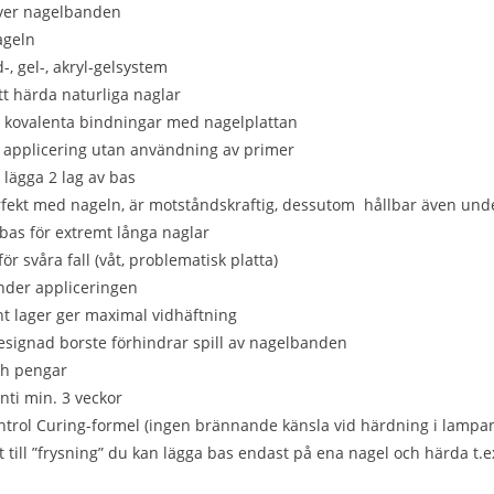
 över nagelbanden
nageln
d-, gel-, akryl-gelsystem
att härda naturliga naglar
a kovalenta bindningar med nagelplattan
ll applicering utan användning av primer
 lägga 2 lag av bas
fekt med nageln, är motståndskraftig, dessutom hållbar även und
bas för extremt långa naglar
för svåra fall (våt, problematisk platta)
under appliceringen
nt lager ger maximal vidhäftning
esignad borste förhindrar spill av nagelbanden
ch pengar
nti min. 3 veckor
ntrol Curing-formel (ingen brännande känsla vid härdning i lampa
 till ”frysning” du kan lägga bas endast på ena nagel och härda t.ex