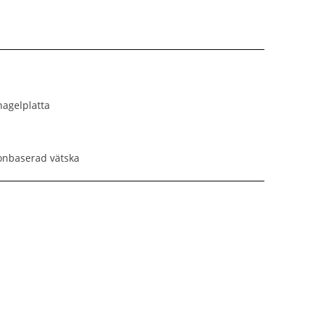
nagelplatta
etonbaserad vätska