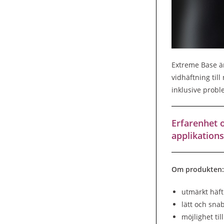
Extreme Base är
vidhäftning til
inklusive probl
Erfarenhet 
applikation
Om produkten:
utmärkt häf
lätt och sna
möjlighet til