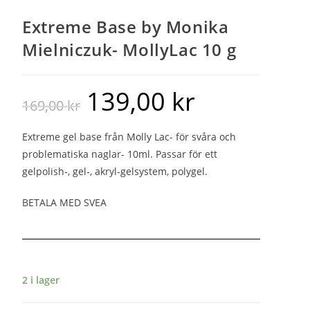
Extreme Base by Monika
Mielniczuk- MollyLac 10 g
139,00
kr
169,00
kr
Extreme gel base från Molly Lac- för svåra och
problematiska naglar- 10ml. Passar för ett
gelpolish-, gel-, akryl-gelsystem, polygel.
BETALA MED SVEA
2 i lager