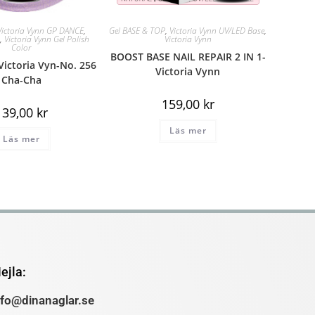
Victoria Vynn GP DANCE
,
Gel BASE & TOP
,
Victoria Vynn UV/LED Base
,
n
,
Victoria Vynn Gel Polish
Victoria Vynn
Color
BOOST BASE NAIL REPAIR 2 IN 1-
Victoria Vyn-No. 256
Victoria Vynn
Cha-Cha
159,00
kr
139,00
kr
Läs mer
Läs mer
ejla:
nfo@dinanaglar.se