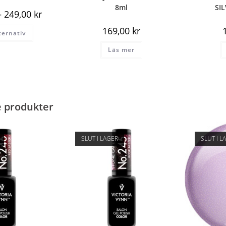
8ml
SI
–
249,00
kr
169,00
kr
lternativ
Läs mer
e produkter
SLUT I LAGER
SLUT I L