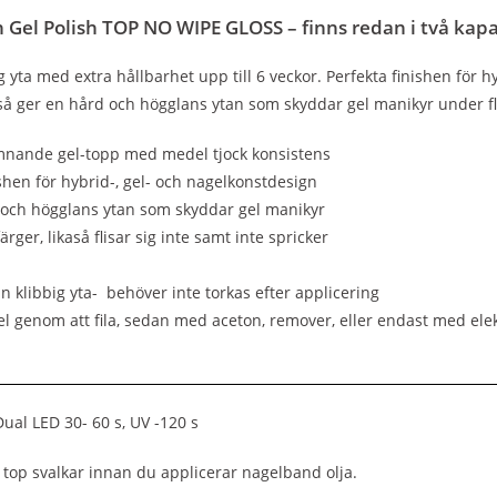
n Gel Polish TOP NO WIPE GLOSS – finns redan i två kapa
g yta med extra hållbarhet upp till 6 veckor. Perfekta finishen för h
tså ger en hård och högglans ytan som skyddar gel manikyr under f
ämnande gel-topp med medel tjock konsistens
ishen för hybrid-, gel- och nagelkonstdesign
 och högglans ytan som skyddar gel manikyr
ärger, likaså flisar sig inte samt inte spricker
n klibbig yta- behöver inte torkas efter applicering
el genom att fila, sedan med aceton, remover, eller endast med elekt
ual LED 30- 60 s, UV -120 s
ls top svalkar innan du applicerar nagelband olja.