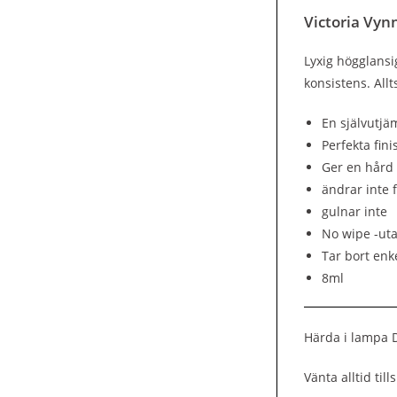
Victoria Vyn
Lyxig högglansi
konsistens. All
En självutj
Perfekta fin
Ger en hård
ändrar inte f
gulnar inte
No wipe -uta
Tar bort enk
8ml
Härda i lampa D
Vänta alltid til