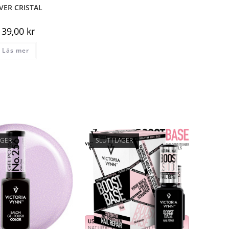
LVER CRISTAL
139,00
kr
Läs mer
AGER
SLUT I LAGER