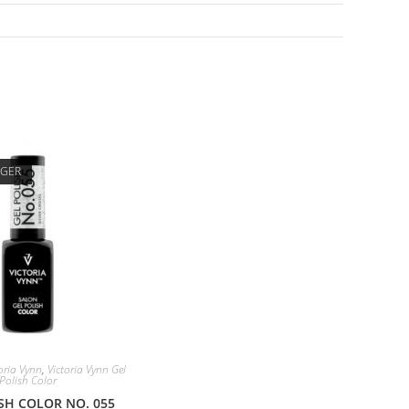
AGER
oria Vynn
,
Victoria Vynn Gel
Polish Color
SH COLOR NO. 055