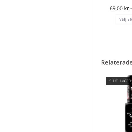
69,00
kr
Välj a
Relaterad
SLUT I LAGER