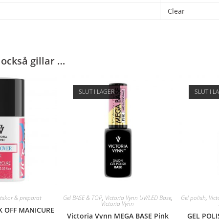
Clear
också gillar …
SLUT I LAGER
SLUT I L
tskor & preparat
Gel BASE & TOP
,
Victoria Vynn UV/LED Base
,
Gel polish
,
Vict
Victoria Vynn
 OFF MANICURE
Victoria Vynn MEGA BASE Pink
GEL POLI