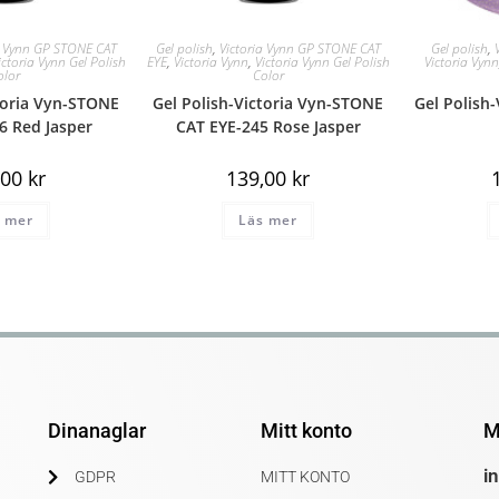
a Vynn GP STONE CAT
Gel polish
,
Victoria Vynn GP STONE CAT
Gel polish
,
ictoria Vynn Gel Polish
EYE
,
Victoria Vynn
,
Victoria Vynn Gel Polish
Victoria Vyn
olor
Color
ctoria Vyn-STONE
Gel Polish-Victoria Vyn-STONE
Gel Polish-
6 Red Jasper
CAT EYE-245 Rose Jasper
,00
kr
139,00
kr
 mer
Läs mer
Dinanaglar
Mitt konto
M
i
GDPR
MITT KONTO