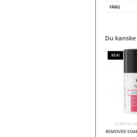
FÄRG
Du kanske 
REA!
TILLBEHÖR
,
Vä
REMOVER SOAK