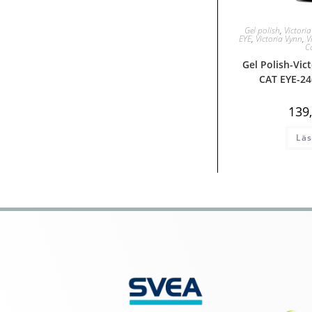
Gel polish
,
Victori
EYE
,
Victoria Vynn
,
V
C
Gel Polish-Vi
CAT EYE-24
139
Läs