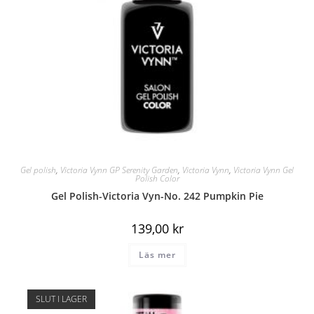
Gel polish
,
Victoria Vynn GP Serenity Garden
,
Victoria Vynn
,
Victoria Vynn Gel
Polish Color
Gel Polish-Victoria Vyn-No. 242 Pumpkin Pie
139,00
kr
Läs mer
SLUT I LAGER