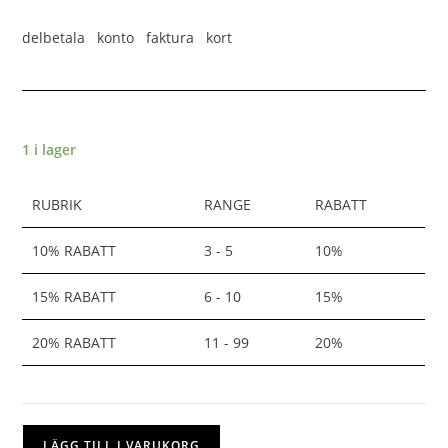
delbetala konto faktura kort
1 i lager
RUBRIK
RANGE
RABATT
10% RABATT
3 - 5
10%
15% RABATT
6 - 10
15%
20% RABATT
11 - 99
20%
LÄGG TILL I VARUKORG