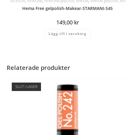
Gel polish
,
HEMA free
,
HEMA-free gelpolish
,
MAKEAR
,
MAKEAR gelpolish
,
REA
Hema Free gelpolish-Makear-STARMANI-S45
149,00
kr
Lägg till i varukorg
Relaterade produkter
SLUT I LAGER