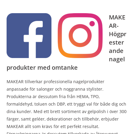
MAKE
AR-
Högpr
ester
ande
nagel
produkter med omtanke
MAKEAR tillverkar professionella nagelprodukter
anpassade för salonger och noggranna stylister.
Produkterna är dessutom fria från HEMA, TPO,
formaldehyd, toluen och DBP, ett tryggt val för både dig och
dina kunder. Med ett brett sortiment av gelpolish i över 300
färger, samt geléer, dekorationer och tillbehör, erbjuder
MAKEAR allt som krävs för ett perfekt resultat.
Förpackningarna är dessutom tillverkade av återvunnet