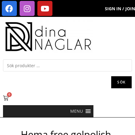
SIGN IN / JOIN
SÖK
0
MENU
Hema free gelpolish-