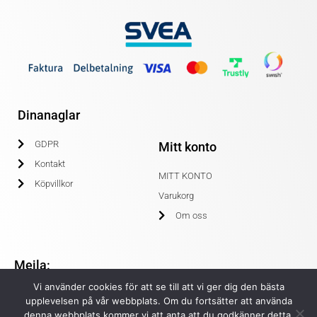
Dinanaglar
GDPR
Mitt konto
Kontakt
MITT KONTO
Köpvillkor
Varukorg
Om oss
Mejla:
Vi använder cookies för att se till att vi ger dig den bästa
info@dinanaglar.se
upplevelsen på vår webbplats. Om du fortsätter att använda
denna webbplats kommer vi att anta att du godkänner detta.