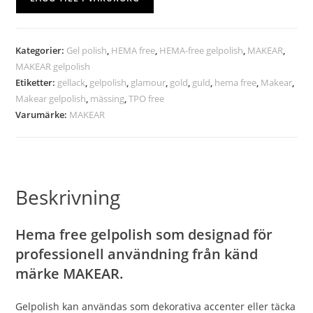
Kategorier:
Gel polish
,
HEMA free
,
HEMA-free gelpolish
,
MAKEAR
,
MAKEAR gelpolish
Etiketter:
gellack
,
gelpolish
,
glamour
,
gold
,
guld
,
hema free
,
Makear
,
Makear gelpolish
,
mässing
,
TPO free
Varumärke:
MAKEAR
Beskrivning
Hema free gelpolish som designad för
professionell användning från känd
märke MAKEAR.
Gelpolish kan användas som dekorativa accenter eller täcka