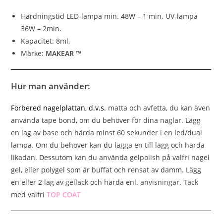
Härdningstid LED-lampa min. 48W – 1 min. UV-lampa
36W – 2min.
Kapacitet: 8ml,
Märke:
MAKEAR ™
Hur man använder:
Förbered nagelplattan, d.v.s.
matta och avfetta, du kan även
använda tape bond, om du behöver för dina naglar. Lägg
en lag av base och härda minst 60 sekunder i en led/dual
lampa. Om du behöver kan du lägga en till lagg och härda
likadan. Dessutom kan du använda gelpolish på valfri nagel
gel, eller polygel som är buffat och rensat av damm. Lägg
en eller 2 lag av gellack och härda enl. anvisningar. Täck
med valfri
TOP COAT