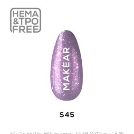
Gel polish
,
HEMA free
,
HEMA-free gelpolish
,
MAKEAR
,
MAKEAR gelpolish
,
REA