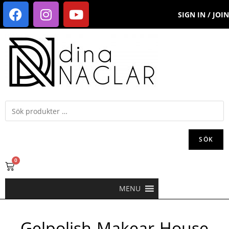
SIGN IN / JOIN
SÖK
0
MENU
Gelpolish-Makear-House