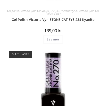
Gel polish
,
Victoria Vynn GP STONE CAT EYE
,
Victoria Vynn
,
Victoria Vynn Gel
Polish Color
Gel Polish-Victoria Vyn-STONE CAT EYE-234 Kyanite
139,00
kr
Läs mer
SLUT I LAGER