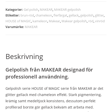
Kategorier:
Gel polish
,
MAKEAR
,
MAKEAR gelpolish
Etiketter:
brun-röd
,
chameleon
,
flerfärgat
,
gellack
,
gelpolish
,
glitter
,
HOUSE of MAGIC
,
kameleon
,
Makear
,
Makear gelpolish
,
röd
,
vinröd
Varumärke:
MAKEAR
Beskrivning
Gelpolish från MAKEAR designad för
professionell användning.
Gelpolish serie HOUSE of MAGIC serie från MAKEAR är det
glitter gellack med chameleon effekt. Stark pigmentering,
krämig samt medeltjock konsistens, dessutom perfekt
profilerad borste gör gellack bekväm att arbeta med.