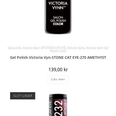
Gel polish
,
Victoria Vynn GP STONE CAT EYE
,
Victoria Vynn
,
Victoria Vynn Gel
Polish Color
Gel Polish-Victoria Vyn-STONE CAT EYE-270 AMETHYST
139,00
kr
Läs mer
SLUT I LAGER