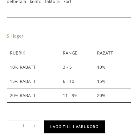
delbetala konto faktura kort
5 i lager
RUBRIK
RANGE
RABATT
10% RABATT
3 - 5
10%
15% RABATT
6 - 10
15%
20% RABATT
11 - 99
20%
-
+
LÄGG TILL I VARUKORG