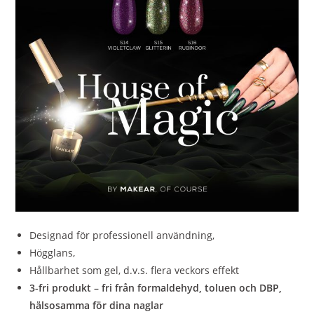
Designad för professionell användning,
Högglans,
Hållbarhet som gel, d.v.s. flera veckors effekt
3-fri produkt – fri från formaldehyd, toluen och DBP,
hälsosamma för dina naglar