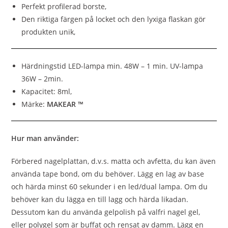
Perfekt profilerad borste,
Den riktiga färgen på locket och den lyxiga flaskan gör
produkten unik,
Härdningstid LED-lampa min. 48W – 1 min. UV-lampa
36W – 2min.
Kapacitet: 8ml,
Märke:
MAKEAR ™
Hur man använder:
Förbered nagelplattan, d.v.s. matta och avfetta, du kan även
använda tape bond, om du behöver. Lägg en lag av base
och härda minst 60 sekunder i en led/dual lampa. Om du
behöver kan du lägga en till lagg och härda likadan.
Dessutom kan du använda gelpolish på valfri nagel gel,
eller polygel som är buffat och rensat av damm. Lägg en