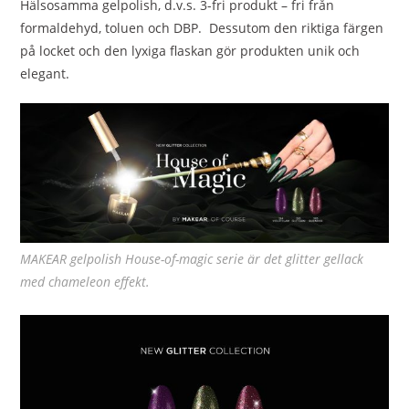
Hälsosamma gelpolish, d.v.s. 3-fri produkt – fri från
formaldehyd, toluen och DBP. Dessutom den riktiga färgen
på locket och den lyxiga flaskan gör produkten unik och
elegant.
MAKEAR gelpolish House-of-magic serie är det glitter gellack
med chameleon effekt.