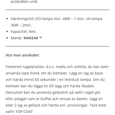
produkten unik,
Härdningstid LED-lampa min. 48W – 1 min. UV-lampa
36W – 2min.
Kapacitet: 8ml,
Märke:
MAKEAR ™
Hur man använder:
Förbered nagelplattan, d.v.s. matta och avfetta, du kan även
använda tape bond, om du behöver. Lägg en lag av base
och härda minst 60 sekunder i en led/dual lampa. Om du
behöver kan du lägga en till lagg och härda likadan.
Dessutom kan du använda gelpolish på valfri nagel gel,
eller polygel som är buffat och rensat av damm. Lägg en
eller 2 lag av gellack och härda enl. anvisningar. Täck med
valfri
TOP COAT