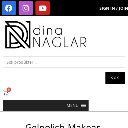
SIGN IN / JOIN
SÖK
0
MENU
Gelpolish-Makear-