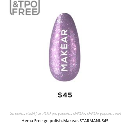
Gel polish
,
HEMA free
,
HEMA-free gelpolish
,
MAKEAR
,
MAKEAR gelpolish
,
REA
Hema Free gelpolish-Makear-STARMANI-S45