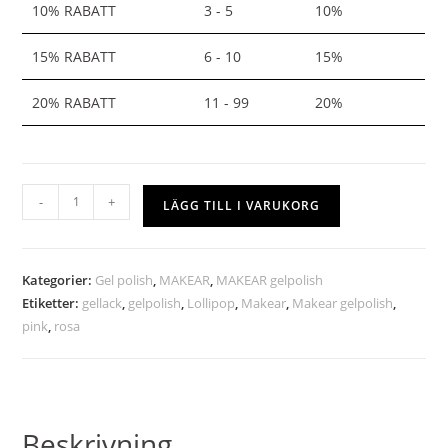
10% RABATT
3 - 5
10%
15% RABATT
6 - 10
15%
20% RABATT
11 - 99
20%
-
+
LÄGG TILL I VARUKORG
Kategorier:
Gel polish
,
MAKEAR
,
MAKEAR gelpolish
Etiketter:
gellack
,
gelpolish
,
Lollipop
,
Makear
,
Makear gelpolish
,
pink
,
rosa
Beskrivning