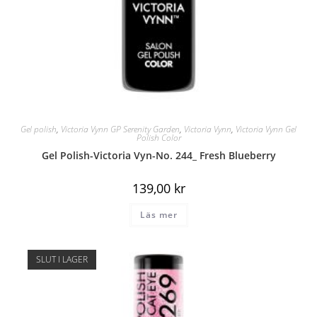
Gel polish
,
Victoria Vynn GP Serenity Garden
,
Victoria Vynn
,
Victoria Vynn Gel
Polish Color
Gel Polish-Victoria Vyn-No. 244_ Fresh Blueberry
139,00
kr
Läs mer
SLUT I LAGER