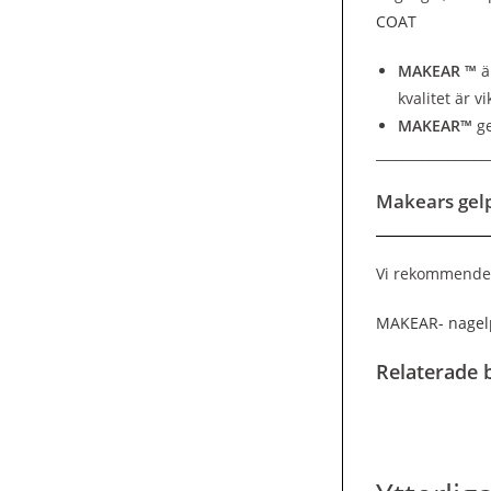
COAT
MAKEAR ™
ä
kvalitet är vi
MAKEAR™
ge
_________________
Makears gelp
Vi rekommende
MAKEAR- nagelp
Relaterade b