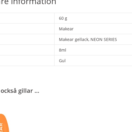
are information
60 g
Makear
Makear gellack, NEON SERIES
8ml
Gul
också gillar …