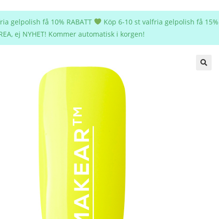
lfria gelpolish få 10% RABATT
Köp 6-10 st valfria gelpolish få 1
REA, ej NYHET! Kommer automatisk i korgen!