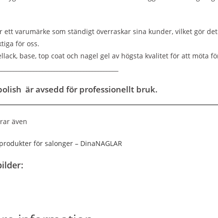
r ett varumärke som ständigt överraskar sina kunder, vilket gör det 
ktiga för oss.
llack, base, top coat och nagel gel av högsta kvalitet för att möta
_________________________________________
olish är avsedd för professionellt bruk.
rar även
rodukter för salonger – DinaNAGLAR
ilder: