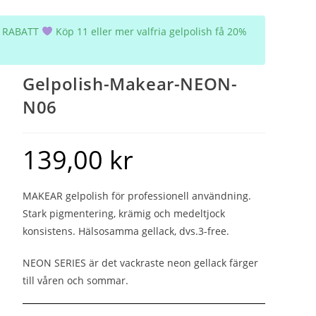
5% RABATT
Köp 11 eller mer valfria gelpolish få 20%
Gelpolish-Makear-NEON-
N06
139,00
kr
MAKEAR gelpolish för professionell användning.
Stark pigmentering, krämig och medeltjock
konsistens. Hälsosamma gellack, dvs.3-free.
NEON SERIES är det vackraste neon gellack färger
till våren och sommar.