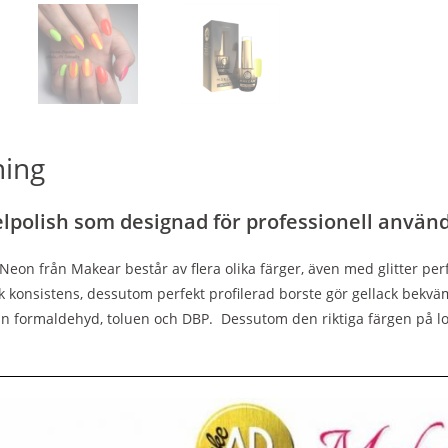
ning
polish som designad för professionell använ
 Neon från Makear består av flera olika färger, även med glitter perf
 konsistens, dessutom perfekt profilerad borste gör gellack bekväm
rån formaldehyd, toluen och DBP. Dessutom den riktiga färgen på lo