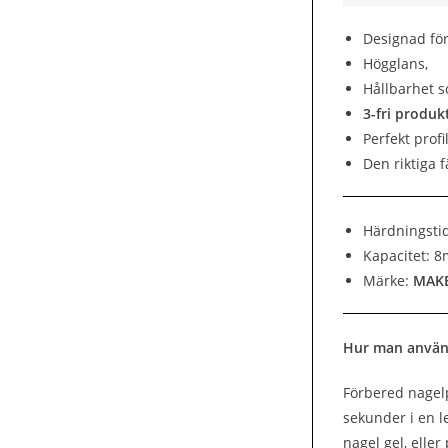
Designad för
Högglans,
Hållbarhet so
3-fri produk
Perfekt profi
Den riktiga 
Härdningsti
Kapacitet: 8
Märke:
MAK
Hur man använ
Förbered nagelp
sekunder i en l
nagel gel, elle