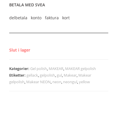
BETALA MED SVEA
delbetala konto faktura kort
Slut i lager
Kategorier:
Gel polish
,
MAKEAR
,
MAKEAR gelpolish
Etiketter:
gellack
,
gelpolish
,
gul
,
Makear
,
Makear
gelpolish
,
Makear NEON
,
neon
,
neongul
,
yellow