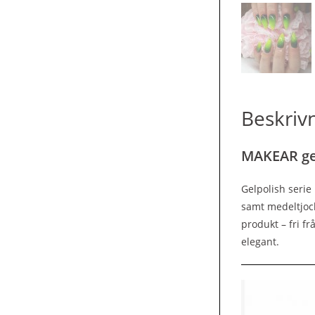
Beskriv
MAKEAR gel
Gelpolish serie
samt medeltjock
produkt – fri f
elegant.