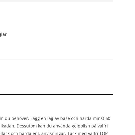
glar
om du behöver. Lägg en lag av base och härda minst 60
likadan. Dessutom kan du använda gelpolish på valfri
ellack och härda enl. anvisningar. Täck med valfri
TOP