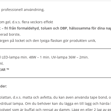
 professionell användning,
m gel, d.v.s. flera veckors effekt
t – fri från formaldehyd, toluen och DBP, hälsosamma för dina na
lerad borste,
färgen på locket och den lyxiga flaskan gör produkten unik,
d LED-lampa min. 48W – 1 min. UV-lampa 36W – 2min.
ml,
EAR ™
der:
lattan, d.v.s. matta och avfetta, du kan även använda tape bond, 
ed/dual lampa. Om du behöver kan du lägga en till lagg och härda 
r polygel som är buffat och rensat av damm. Lägg en eller 2 lag av g