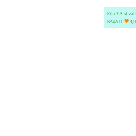
Köp 3-5 st va
RABATT
ej 