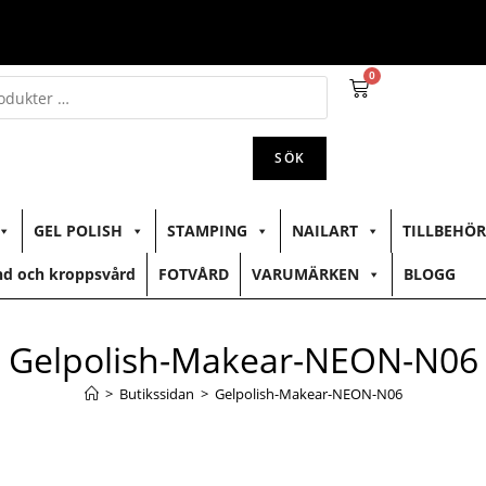
0
SÖK
GEL POLISH
STAMPING
NAILART
TILLBEHÖR
d och kroppsvård
FOTVÅRD
VARUMÄRKEN
BLOGG
Gelpolish-Makear-NEON-N06
>
Butikssidan
>
Gelpolish-Makear-NEON-N06