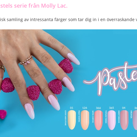
stels serie från Molly Lac.
isk samling av intressanta färger som tar dig in i en överraskande