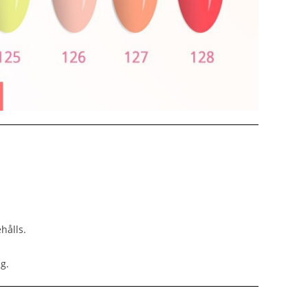
hålls.
g.