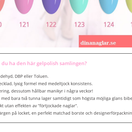
 du ha den här gelpolish samlingen?
dehyd, DBP eller Toluen.
vecklad, lyxig formel med medeltjock konsistens.
ering, dessutom hållbar manikyr i några veckor!
g med bara två tunna lager samtidigt som högsta möjliga glans bibe
kt utan effekten av ”förtjockade naglar”.
färgen på locket, en perfekt matchad borste och designerförpacknin