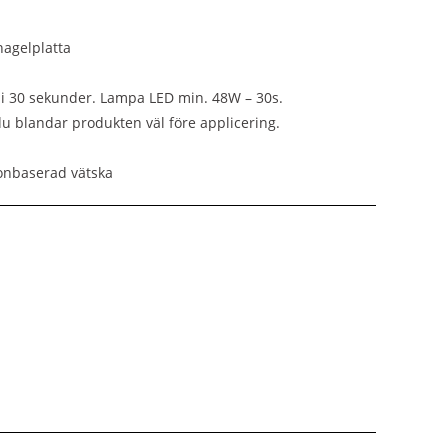
nagelplatta
i 30 sekunder. Lampa LED min. 48W – 30s.
du blandar produkten väl före applicering.
etonbaserad vätska