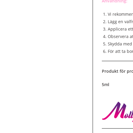
Användning:
Vi rekommend
Lägg en valf
Applicera ett
Observera at
Skydda med 
För att ta bo
Produkt för pro
5ml