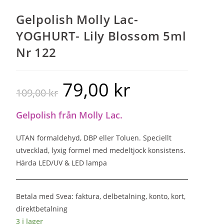
Gelpolish Molly Lac-
YOGHURT- Lily Blossom 5ml
Nr 122
79,00
kr
109,00
kr
Gelpolish från Molly Lac.
UTAN formaldehyd, DBP eller Toluen. Speciellt
utvecklad, lyxig formel med medeltjock konsistens.
Härda LED/UV & LED lampa
Betala med Svea: faktura, delbetalning, konto, kort,
direktbetalning
3 i lager