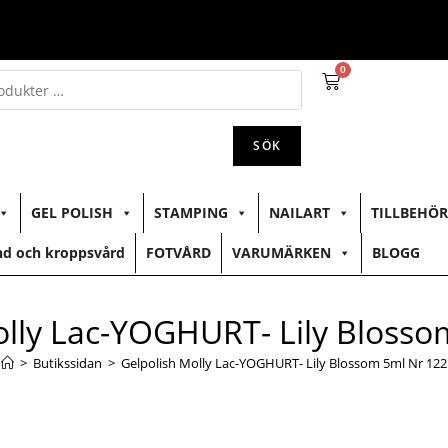
0
SÖK
GEL POLISH
STAMPING
NAILART
TILLBEHÖR
d och kroppsvård
FOTVÅRD
VARUMÄRKEN
BLOGG
olly Lac-YOGHURT- Lily Blosso
>
Butikssidan
>
Gelpolish Molly Lac-YOGHURT- Lily Blossom 5ml Nr 122