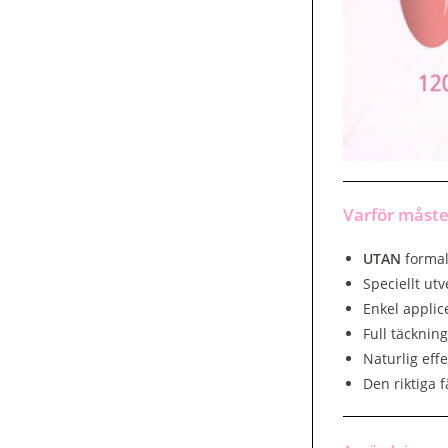
Varför måste
UTAN
formal
Speciellt ut
Enkel applic
Full täcknin
Naturlig effe
Den riktiga 