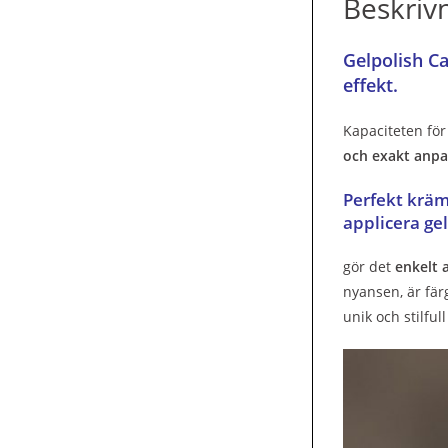
Beskriv
Gelpolish Ca
effekt.
Kapaciteten för
och exakt anpas
Perfekt kräm
applicera ge
gör det
enkelt 
nyansen, är fär
unik och stilful