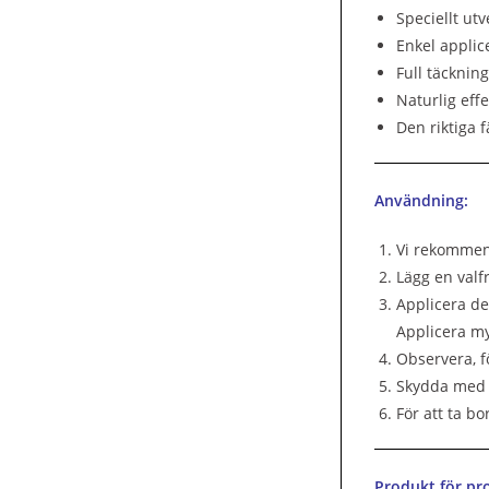
Speciellt ut
Enkel applic
Full täcknin
Naturlig effe
Den riktiga 
Användning:
Vi rekommend
Lägg en valf
Applicera de
Applicera my
Observera, f
Skydda med 
För att ta bo
Produkt för pro