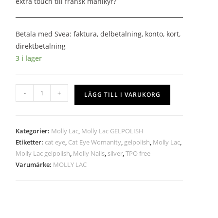
extra touch till fransk manikyr?
Betala med Svea: faktura, delbetalning, konto, kort,
direktbetalning
3 i lager
-
+
LÄGG TILL I VARUKORG
Kategorier:
Molly Lac
,
Molly Lac GELPOLISH
Etiketter:
cat eye
,
Cat Eye Womanity
,
gelpolish
,
Molly Lac
,
Molly Lac gelpolish
,
Molly Nails
,
silver
,
TPO free
Varumärke:
MOLLY LAC