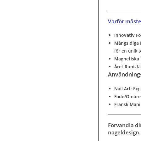
Varför måste
Innovativ F
Mångsidiga E
för en unik 
Magnetiska 
Året Runt-fä
Användnings
Nail Art:
Expe
Fade/Ombre
Fransk Mani
Förvandla di
nageldesign.