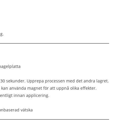
g.
nagelplatta
å 30 sekunder. Upprepa processen med det andra lagret.
 kan använda magnet för att uppnå olika effekter.
ntligt innan applicering.
etonbaserad vätska