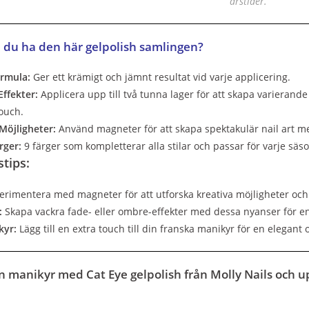
årstider.
 du ha den här gelpolish samlingen?
ormula:
Ger ett krämigt och jämnt resultat vid varje applicering.
ffekter:
Applicera upp till två tunna lager för att skapa varierande 
touch.
Möjligheter:
Använd magneter för att skapa spektakulär nail art m
rger:
9 färger som kompletterar alla stilar och passar för varje säs
tips:
rimentera med magneter för att utforska kreativa möjligheter och
:
Skapa vackra fade- eller ombre-effekter med dessa nyanser för e
kyr:
Lägg till en extra touch till din franska manikyr för en elegant o
n manikyr med Cat Eye gelpolish från Molly Nails och 