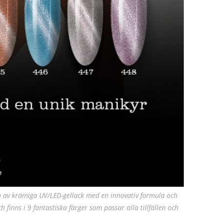
ion av krämiga UV/LED-gellack med en innovativ formula och
 finns i 9 fantastiska färger som passar alla tillfällen och