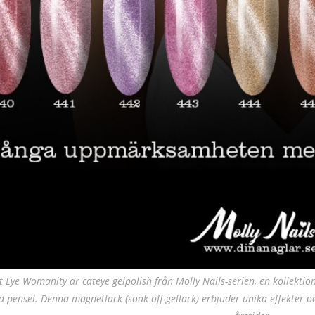
t Eye Womanity är cateye gelpolish från Molly Nails-serien, en kollekt
 pensel. Denna magnetlack (soak off gellack) erbjuder unika effekter och