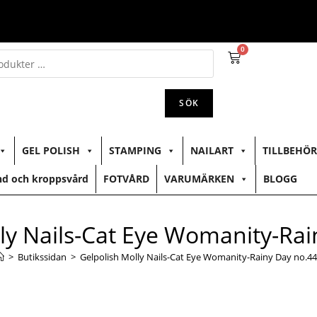
0
SÖK
GEL POLISH
STAMPING
NAILART
TILLBEHÖR
d och kroppsvård
FOTVÅRD
VARUMÄRKEN
BLOGG
ly Nails-Cat Eye Womanity-Ra
>
Butikssidan
>
Gelpolish Molly Nails-Cat Eye Womanity-Rainy Day no.4