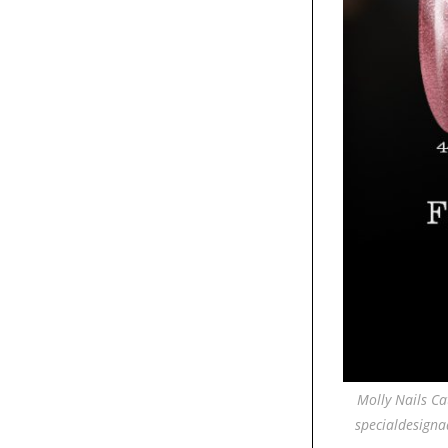
Molly Nails Ca
specialdesignad