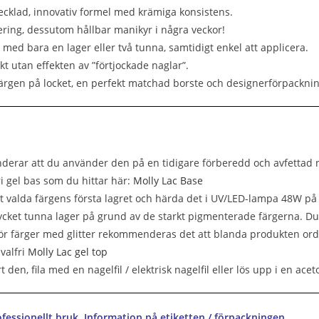
vecklad, innovativ formel med krämiga konsistens.
ering, dessutom hållbar manikyr i några veckor!
g med bara en lager eller två tunna, samtidigt enkel att applicera.
kt utan effekten av ”förtjockade naglar”.
färgen på locket, en perfekt matchad borste och designerförpacknin
erar att du använder den på en tidigare förberedd och avfettad 
ri gel bas som du hittar här:
Molly Lac Base
t valda färgens första lagret och härda det i UV/LED-lampa 48W p
cket tunna lager på grund av de starkt pigmenterade färgerna. Du
ör färger med glitter rekommenderas det att blanda produkten orde
valfri
Molly Lac gel top
rt den, fila med en nagelfil / elektrisk nagelfil eller lös upp i en ac
fessionellt bruk. Information på etiketten / förpackningen.