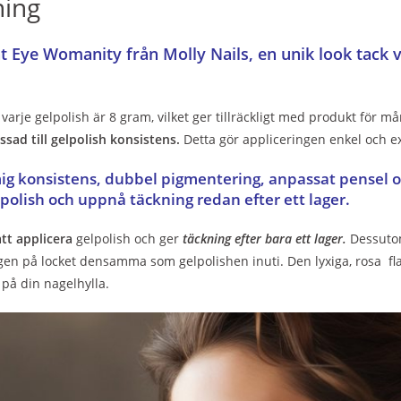
ning
t Eye Womanity från Molly Nails, en unik look tack 
 varje gelpolish är 8 gram, vilket ger tillräckligt med produkt fö
sad till gelpolish konsistens.
Detta gör appliceringen enkel och ex
ig konsistens, dubbel pigmentering, anpassat pensel oc
lpolish och uppnå täckning redan efter ett lager.
att applicera
gelpolish och ger
täckning efter bara ett lager.
Dessutom
gen på locket densamma som gelpolishen inuti. Den lyxiga, rosa f
l på din nagelhylla.