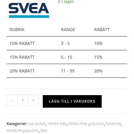
2 i lager
RUBRIK
RANGE
RABATT
10% RABATT
3 - 5
10%
15% RABATT
6 - 10
15%
20% RABATT
11 - 99
20%
-
+
LÄGG TILL I VARUKORG
Kategorier:
Gel polish
,
HEMA free
,
HEMA-free gelpolish
,
MAKEAR
,
MAKEAR gelpolish
,
REA