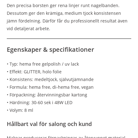
Den precisa borsten ger rena linjer runt nagelbanden.
Dessutom ger den krämiga, medium tjock konsistensen
jämn fördelning. Därför får du professionellt resultat även
vid detaljerat arbete.
Egenskaper & specifikationer
• Typ: hema free gelpolish / uv lack
• Effekt: GLITTER, holo folie
• Konsistens: medeltjock, självutjämnande
• Formula: hema free, di-hema free, vegan
• Förpackning: återvinningsbar kartong
• Härdning: 30-60 sek i 48W LED
• Volym: 8 ml
Hållbart val för salong och kund
Makear producerar förpackningar av återvunnet material.