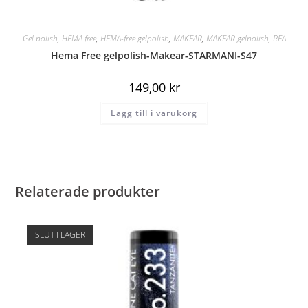
Gel polish
,
HEMA free
,
HEMA-free gelpolish
,
MAKEAR
,
MAKEAR gelpolish
,
REA
Hema Free gelpolish-Makear-STARMANI-S47
149,00
kr
Lägg till i varukorg
Relaterade produkter
SLUT I LAGER