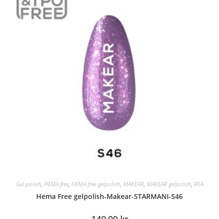
Gel polish
,
HEMA free
,
HEMA-free gelpolish
,
MAKEAR
,
MAKEAR gelpolish
,
REA
Hema Free gelpolish-Makear-STARMANI-S46