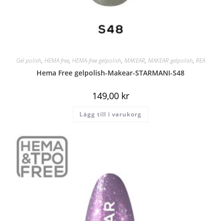
Gel polish
,
HEMA free
,
HEMA-free gelpolish
,
MAKEAR
,
MAKEAR gelpolish
,
REA
Hema Free gelpolish-Makear-STARMANI-S48
149,00
kr
Lägg till i varukorg