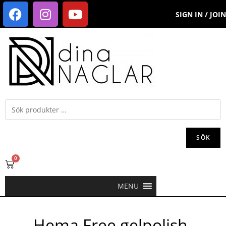
SIGN IN / JOIN
SÖK
0
MENU
Hema Free gelpolish-