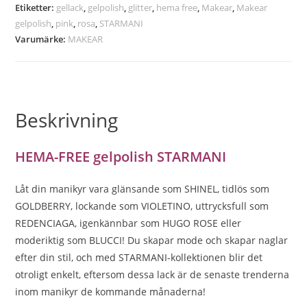
Etiketter:
gellack
,
gelpolish
,
glitter
,
hema free
,
Makear
,
Makear
gelpolish
,
pink
,
rosa
,
STARMANI
Varumärke:
MAKEAR
Beskrivning
HEMA-FREE gelpolish STARMANI
Låt din manikyr vara glänsande som SHINEL, tidlös som
GOLDBERRY, lockande som VIOLETINO, uttrycksfull som
REDENCIAGA, igenkännbar som HUGO ROSE eller
moderiktig som BLUCCI! Du skapar mode och skapar naglar
efter din stil, och med STARMANI-kollektionen blir det
otroligt enkelt, eftersom dessa lack är de senaste trenderna
inom manikyr de kommande månaderna!