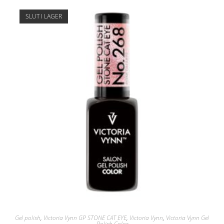
SLUT I LAGER
Gel polish
,
Victoria Vynn GP STONE CAT EYE
,
Victoria Vynn
,
Victoria Vynn Gel
Polish Color