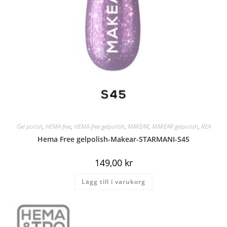
Gel polish
,
HEMA free
,
HEMA-free gelpolish
,
MAKEAR
,
MAKEAR gelpolish
,
REA
Hema Free gelpolish-Makear-STARMANI-S45
149,00
kr
Lägg till i varukorg