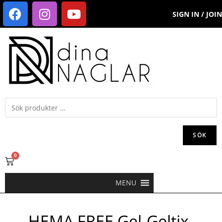
SIGN IN / JOIN
SÖK
0
MENU
HEMA FREE Gel-Geltix-