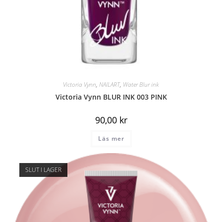
Victoria Vynn
,
NAILART
,
Water Blur ink
Victoria Vynn BLUR INK 003 PINK
90,00
kr
Läs mer
SLUT I LAGER