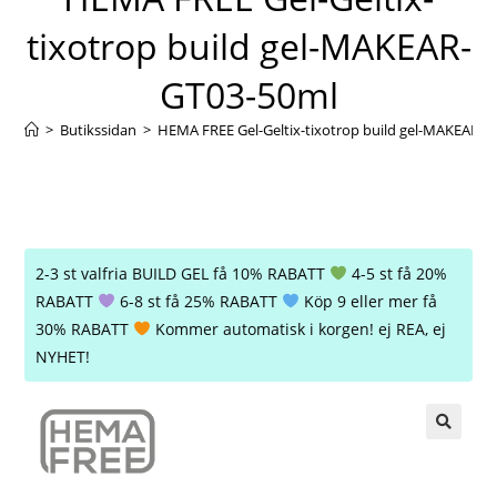
tixotrop build gel-MAKEAR-
GT03-50ml
>
Butikssidan
>
HEMA FREE Gel-Geltix-tixotrop build gel-MAKEAR-
2-3 st valfria BUILD GEL få 10% RABATT
4-5 st få 20%
RABATT
6-8 st få 25% RABATT
Köp 9 eller mer få
30% RABATT
Kommer automatisk i korgen! ej REA, ej
NYHET!