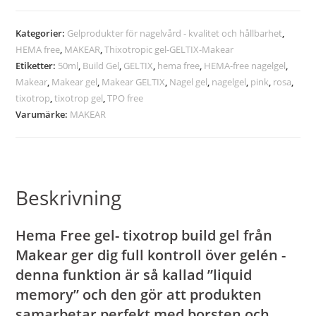
Kategorier:
Gelprodukter för nagelvård - kvalitet och hållbarhet
,
HEMA free
,
MAKEAR
,
Thixotropic gel-GELTIX-Makear
Etiketter:
50ml
,
Build Gel
,
GELTIX
,
hema free
,
HEMA-free nagelgel
,
Makear
,
Makear gel
,
Makear GELTIX
,
Nagel gel
,
nagelgel
,
pink
,
rosa
,
tixotrop
,
tixotrop gel
,
TPO free
Varumärke:
MAKEAR
Beskrivning
Hema Free gel- tixotrop build gel
från
Makear ger dig full kontroll över gelén -
denna funktion är så kallad ”liquid
memory” och den gör att produkten
samarbetar perfekt med borsten och