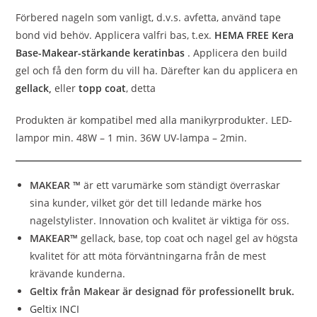
Förbered nageln som vanligt, d.v.s. avfetta, använd tape
bond vid behöv. Applicera valfri bas, t.ex.
HEMA FREE Kera
Base-Makear-stärkande keratinbas
. Applicera den build
gel och få den form du vill ha. Därefter kan du applicera en
gellack
,
eller
topp coat
, detta
Produkten är kompatibel med alla manikyrprodukter. LED-
lampor min. 48W – 1 min. 36W UV-lampa – 2min.
MAKEAR ™
är ett varumärke som ständigt överraskar
sina kunder, vilket gör det till ledande märke hos
nagelstylister. Innovation och kvalitet är viktiga för oss.
MAKEAR™
gellack, base, top coat och nagel gel av högsta
kvalitet för att möta förväntningarna från de mest
krävande kunderna.
Geltix från Makear är designad för professionellt bruk.
Geltix INCI