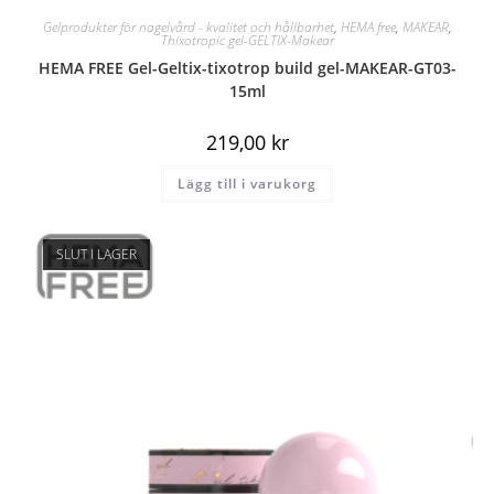
Gelprodukter för nagelvård - kvalitet och hållbarhet
,
HEMA free
,
MAKEAR
,
Thixotropic gel-GELTIX-Makear
HEMA FREE Gel-Geltix-tixotrop build gel-MAKEAR-GT03-
15ml
219,00
kr
Lägg till i varukorg
SLUT I LAGER