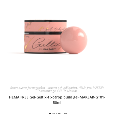
Gelprodukter för nagelvård - kvalitet och hållbarhet
,
HEMA free
,
MAKEAR
,
Thixotropic gel-GELTIX-Makear
HEMA FREE Gel-Geltix-tixotrop build gel-MAKEAR-GT01-
50ml