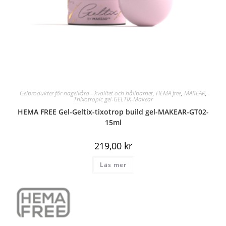
Gelprodukter för nagelvård - kvalitet och hållbarhet
,
HEMA free
,
MAKEAR
,
Thixotropic gel-GELTIX-Makear
HEMA FREE Gel-Geltix-tixotrop build gel-MAKEAR-GT02-
15ml
219,00
kr
Läs mer