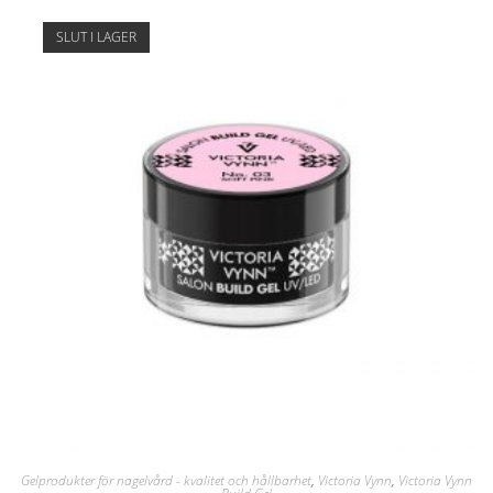
SLUT I LAGER
Gelprodukter för nagelvård - kvalitet och hållbarhet
,
Victoria Vynn
,
Victoria Vynn