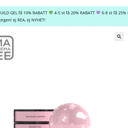
a BUILD GEL få 10% RABATT
4-5 st få 20% RABATT
6-8 st få 25
orgen! ej REA, ej NYHET!