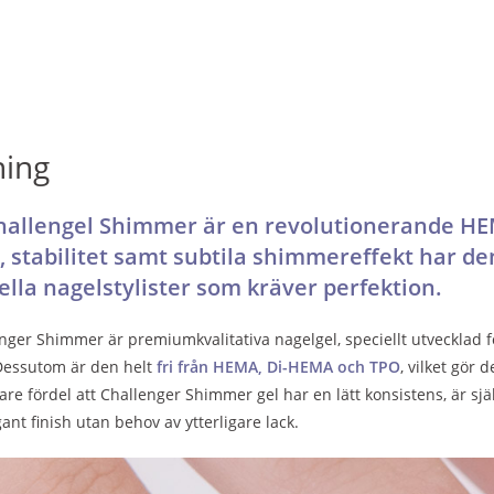
ning
llengel Shimmer är en revolutionerande HEMA-
, stabilitet samt subtila shimmereffekt har den
ella nagelstylister som kräver perfektion.
er Shimmer är premiumkvalitativa nagelgel, speciellt utvecklad fö
 Dessutom är den helt
fri från HEMA, Di-HEMA och TPO
, vilket gör 
gare fördel att Challenger Shimmer gel har en lätt konsistens, är s
ant finish utan behov av ytterligare lack.