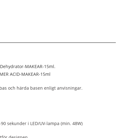
Dehydrator-MAKEAR-15ml
.
IMER ACID-MAKEAR-15ml
bas
och härda basen enligt anvisningar.
60-90 sekunder i LED/UV-lampa (min. 48W)
utför designen.