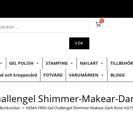
0
SÖK
GEL POLISH
STAMPING
NAILART
TILLBEHÖR
d och kroppsvård
FOTVÅRD
VARUMÄRKEN
BLOGG
allengel Shimmer-Makear-Da
Butikssidan
>
HEMA FREE-Gel Challengel Shimmer-Makear-Dark Rose HG1