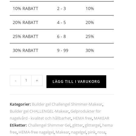
10% RABATT
2 - 3
10%
20% RABATT
4 - 5
20%
25% RABATT
6 - 8
25%
30% RABATT
9 - 99
30%
-
+
LÄGG TILL I VARUKORG
Kategorier:
Builder gel Challengel Shimmer-Makear
,
Builder gel CHALLENGEL-Makear
,
Gelprodukter för
nagelvård - kvalitet och hållbarhet
,
HEMA free
,
MAKEAR
Etiketter:
Challengel Shimmer Gel
,
glitter
,
glittergel
,
hema
free
,
HEMA-free nagelgel
,
Makear
,
nagelgel
,
pink
,
rosa
,