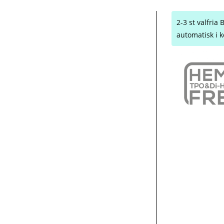
2-3 st valfri
automatisk i k