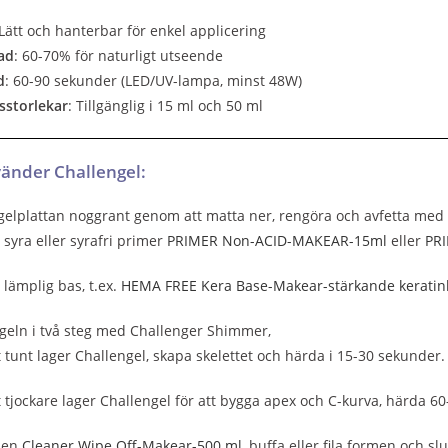
 Lätt och hanterbar för enkel applicering
ad
: 60-70% för naturligt utseende
d
: 60-90 sekunder (LED/UV-lampa, minst 48W)
sstorlekar
: Tillgänglig i 15 ml och 50 ml
änder Challengel:
gelplattan noggrant genom att matta ner, rengöra och avfetta med
 syra eller syrafri primer
PRIMER Non-ACID-MAKEAR-15ml
eller
PR
 lämplig bas, t.ex.
HEMA FREE Kera Base-Makear-stärkande keratin
geln i två steg med Challenger Shimmer,
t tunt lager Challengel, skapa skelettet och härda i 15-30 sekunder.
t tjockare lager Challengel för att bygga apex och C-kurva, härda 
 en
Cleaner Wipe Off-Makear-500 ml
, buffa eller fila formen och sl