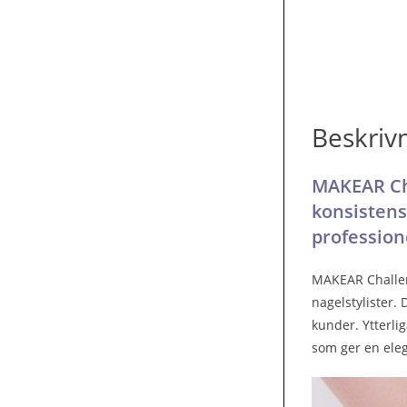
Beskriv
MAKEAR Cha
konsistens
profession
MAKEAR Challeng
nagelstylister.
kunder. Ytterli
som ger en eleg