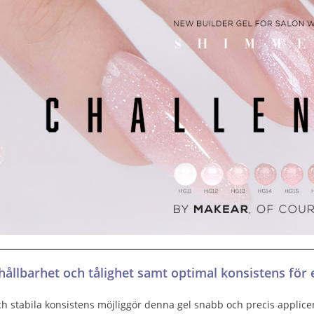
ållbarhet och tålighet samt optimal konsistens för e
ch stabila konsistens möjliggör denna gel snabb och precis applicer