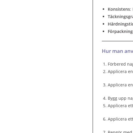
Konsistens
:
Täckningsgr
Härdningsti
Förpackning
Hur man anv
Förbered na
Applicera en
Applicera en
Bygg upp na
Applicera et
Applicera et
Rengör med