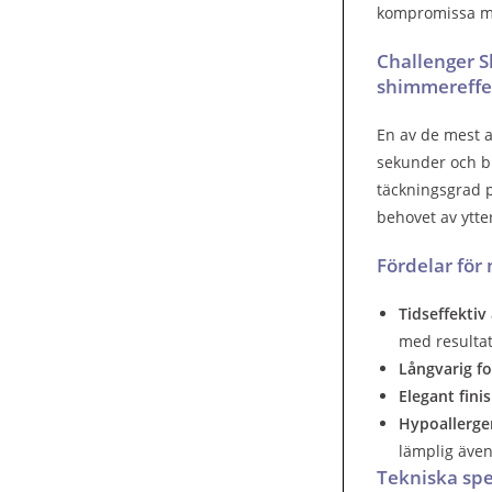
kompromissa med
Challenger S
shimmereffe
En av de mest 
sekunder och b
täckningsgrad p
behovet av ytter
Fördelar för
Tidseffektiv
med resultat
Långvarig fo
Elegant fini
Hypoallerge
lämplig även
Tekniska spe