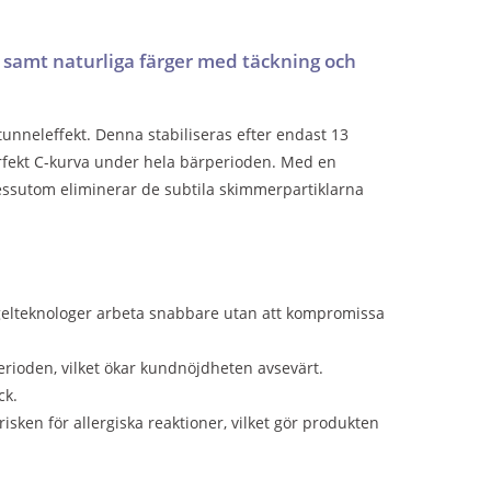
 samt naturliga färger med täckning och
neleffekt. Denna stabiliseras efter endast 13
rfekt C-kurva under hela bärperioden. Med en
Dessutom eliminerar de subtila skimmerpartiklarna
gelteknologer arbeta snabbare utan att kompromissa
erioden, vilket ökar kundnöjdheten avsevärt.
ck.
ken för allergiska reaktioner, vilket gör produkten