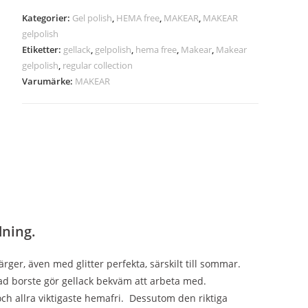
Kategorier:
Gel polish
,
HEMA free
,
MAKEAR
,
MAKEAR
gelpolish
Etiketter:
gellack
,
gelpolish
,
hema free
,
Makear
,
Makear
gelpolish
,
regular collection
Varumärke:
MAKEAR
dning.
ger, även med glitter perfekta, särskilt till sommar.
ad borste gör gellack bekväm att arbeta med.
och allra viktigaste hemafri. Dessutom den riktiga