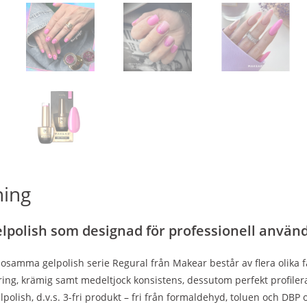
ning
polish som designad för professionell använ
osamma gelpolish serie Regural från Makear består av flera olika fär
ing, krämig samt medeltjock konsistens, dessutom perfekt profiler
olish, d.v.s. 3-fri produkt – fri från formaldehyd, toluen och DBP 