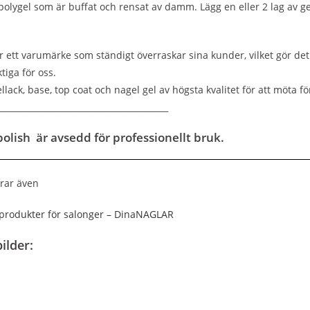
r polygel som är buffat och rensat av damm. Lägg en eller 2 lag av g
r ett varumärke som ständigt överraskar sina kunder, vilket gör det 
ktiga för oss.
llack, base, top coat och nagel gel av högsta kvalitet för att möta
_________________________________________
olish är avsedd för professionellt bruk.
rar även
rodukter för salonger – DinaNAGLAR
ilder: