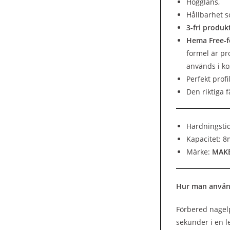
Högglans,
Hållbarhet so
3-fri produk
Hema Free-
formel är p
används i k
Perfekt profi
Den riktiga 
Härdningsti
Kapacitet: 8
Märke:
MAK
Hur man använ
Förbered nagelp
sekunder i en l