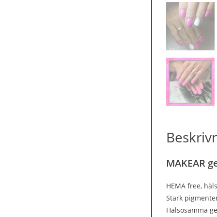
Beskriv
MAKEAR gel
HEMA free, häls
Stark pigmenter
Hälsosamma gelp