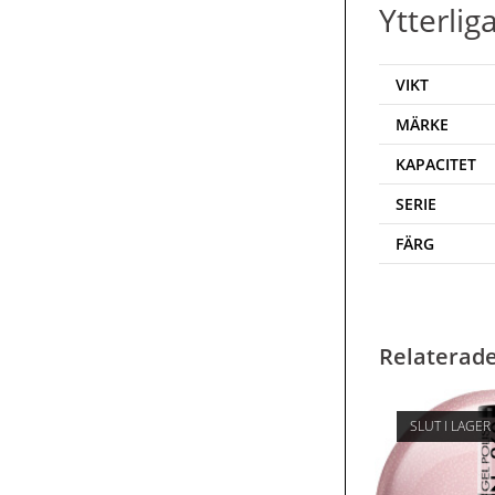
Ytterlig
VIKT
MÄRKE
KAPACITET
SERIE
FÄRG
Relaterad
SLUT I LAGER