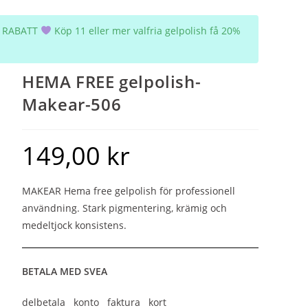
5% RABATT
Köp 11 eller mer valfria gelpolish få 20%
HEMA FREE gelpolish-
Makear-506
149,00
kr
MAKEAR Hema free gelpolish för professionell
användning. Stark pigmentering, krämig och
medeltjock konsistens.
BETALA MED SVEA
delbetala konto faktura kort