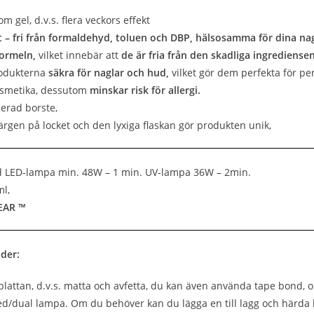
m gel, d.v.s. flera veckors effekt
t – fri från formaldehyd, toluen och DBP, hälsosamma för dina na
formeln,
vilket innebär att
de är fria från den skadliga ingrediens
rodukterna
säkra för naglar och hud,
vilket gör dem perfekta för 
osmetika, dessutom
minskar risk för allergi.
lerad borste,
färgen på locket och den lyxiga flaskan gör produkten unik,
d LED-lampa min. 48W – 1 min. UV-lampa 36W – 2min.
ml,
EAR ™
der:
lattan, d.v.s. matta och avfetta, du kan även använda tape bond, 
ed/dual lampa. Om du behöver kan du lägga en till lagg och härda 