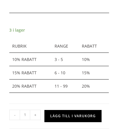
3 i lager
RUBRIK
RANGE
RABATT
10% RABATT
3 - 5
10%
15% RABATT
6 - 10
15%
20% RABATT
11 - 99
20%
-
+
LÄGG TILL I VARUKORG