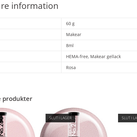
are information
60 g
Makear
8ml
HEMA-free, Makear gellack
Rosa
e produkter
SLUT I LAGER
SLUT I L