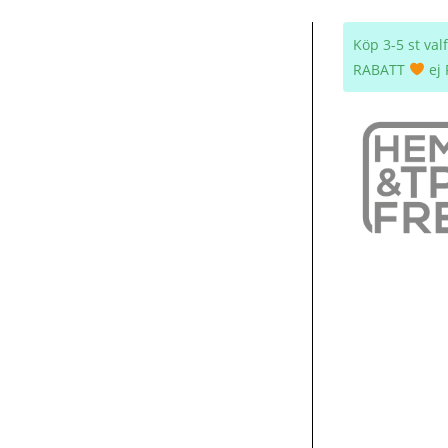
Köp 3-5 st va
RABATT
ej 