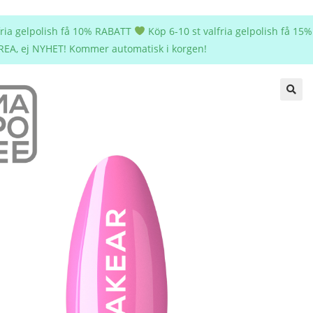
lfria gelpolish få 10% RABATT
Köp 6-10 st valfria gelpolish få 1
REA, ej NYHET! Kommer automatisk i korgen!