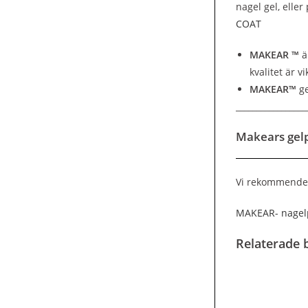
nagel gel, elle
COAT
MAKEAR ™
ä
kvalitet är vi
MAKEAR™
ge
_________________
Makears gelp
Vi rekommende
MAKEAR- nagelp
Relaterade b