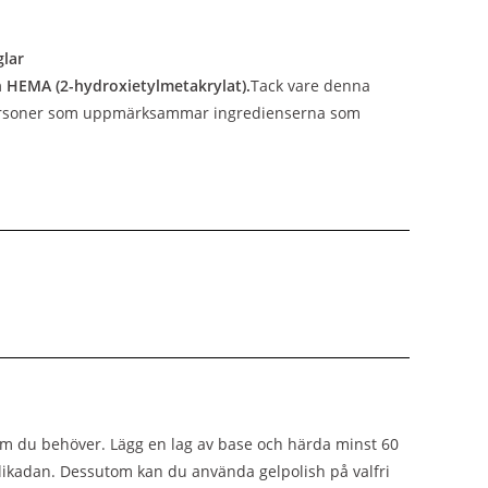
glar
en HEMA (2-hydroxietylmetakrylat).
Tack vare denna
personer som uppmärksammar ingredienserna som
om du behöver. Lägg en lag av base och härda minst 60
likadan. Dessutom kan du använda gelpolish på valfri