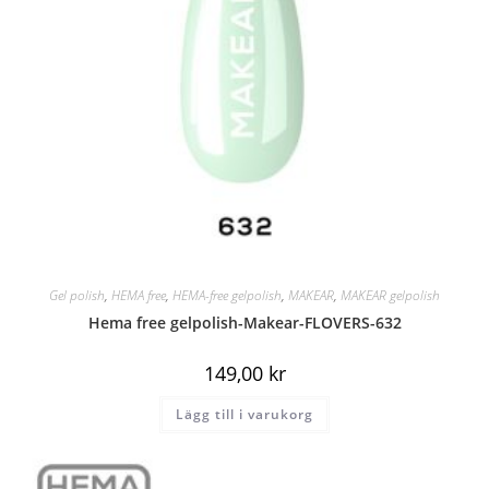
Gel polish
,
HEMA free
,
HEMA-free gelpolish
,
MAKEAR
,
MAKEAR gelpolish
Hema free gelpolish-Makear-FLOVERS-632
149,00
kr
Lägg till i varukorg