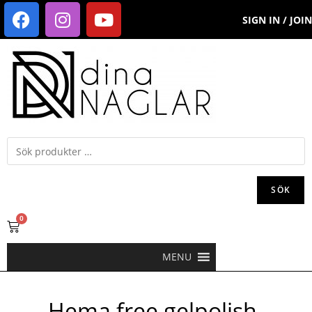
SIGN IN / JOIN
SÖK
0
MENU
Hema free gelpolish-