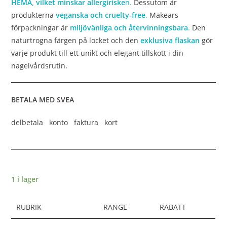
HEMA, vilket minskar allergiriske
n.
Dessutom är
produkterna
veganska och cruelty-free
.
Makears
förpackningar är
miljövänliga och återvinningsbara
.
Den
naturtrogna färgen på locket och den
exklusiva flaskan
gör
varje produkt till ett unikt och elegant tillskott i din
nagelvårdsrutin.
BETALA MED SVEA
delbetala konto faktura kort
1 i lager
RUBRIK
RANGE
RABATT