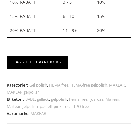
10% RABATT
3 - 5
10%
15% RABATT
6 - 10
15%
20% RABATT
11 - 99
20%
LÄGG TILL I VARUKORG
Kategorier:
Gel polish
,
HEMA free
,
HEMA-free gelpolish
,
MAKEAR
,
MAKEAR gelpolish
Etiketter:
BABE
,
gellack
,
gelpolish
,
hema free
,
ljusrosa
,
Makear
,
Makear gelpolish
,
pastell
,
pink
,
rosa
,
TPO free
Varumärke:
MAKEAR