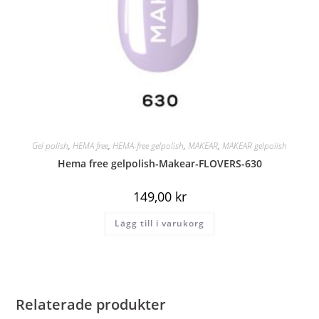
Gel polish
,
HEMA free
,
HEMA-free gelpolish
,
MAKEAR
,
MAKEAR gelpolish
Hema free gelpolish-Makear-FLOVERS-630
149,00
kr
Lägg till i varukorg
Relaterade produkter