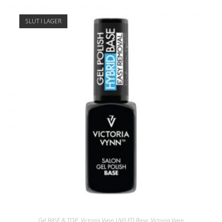
SLUT I LAGER
Gel BASE & TOP
,
Victoria Vynn UV/LED Base
,
Victoria Vynn