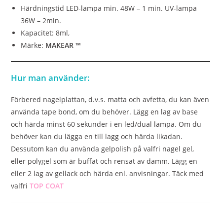
Härdningstid LED-lampa min. 48W – 1 min. UV-lampa
36W – 2min.
Kapacitet: 8ml,
Märke:
MAKEAR ™
Hur man använder:
Förbered nagelplattan, d.v.s. matta och avfetta, du kan även
använda tape bond, om du behöver. Lägg en lag av base
och härda minst 60 sekunder i en led/dual lampa. Om du
behöver kan du lägga en till lagg och härda likadan.
Dessutom kan du använda gelpolish på valfri nagel gel,
eller polygel som är buffat och rensat av damm. Lägg en
eller 2 lag av gellack och härda enl. anvisningar. Täck med
valfri
TOP COAT