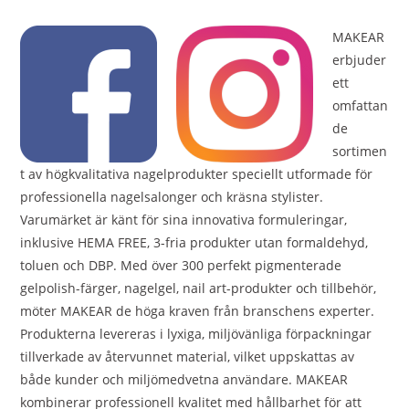
MAKEAR
erbjuder
ett
omfattan
de
sortimen
t av högkvalitativa nagelprodukter speciellt utformade för
professionella nagelsalonger och kräsna stylister.
Varumärket är känt för sina innovativa formuleringar,
inklusive HEMA FREE, 3-fria produkter utan formaldehyd,
toluen och DBP. Med över 300 perfekt pigmenterade
gelpolish-färger, nagelgel, nail art-produkter och tillbehör,
möter MAKEAR de höga kraven från branschens experter.
Produkterna levereras i lyxiga, miljövänliga förpackningar
tillverkade av återvunnet material, vilket uppskattas av
både kunder och miljömedvetna användare. MAKEAR
kombinerar professionell kvalitet med hållbarhet för att