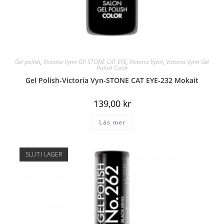
Gel polish
,
Victoria Vynn GP STONE CAT EYE
,
Victoria Vynn
,
Victoria Vynn Gel
Polish Color
Gel Polish-Victoria Vyn-STONE CAT EYE-232 Mokait
139,00
kr
Läs mer
SLUT I LAGER