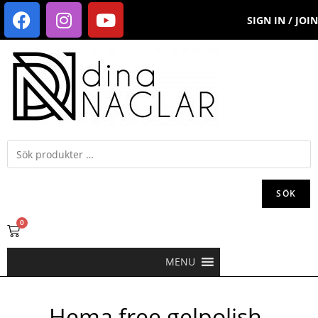
SIGN IN / JOIN
SÖK
0
MENU
Hema free gelpolish-