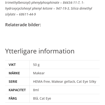
trimethylbenzoyl) phenylphosphinate – 84434-11-7, 1-
hydroxycyclohexyl phenyl ketone – 947-19-3, Silica dimethyl
silylate – 68611-44-9
Relaterade bilder:
Ytterligare information
VIKT
50 g
MÄRKE
Makear
SERIE
HEMA-free, Makear gellack, Cat Eye Silky
KAPACITET
8ml
FÄRG
Blå, Cat Eye