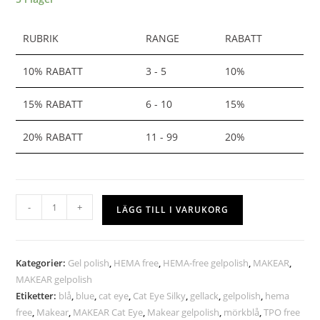
RUBRIK
RANGE
RABATT
10% RABATT
3 - 5
10%
15% RABATT
6 - 10
15%
20% RABATT
11 - 99
20%
-
+
LÄGG TILL I VARUKORG
Kategorier:
Gel polish
,
HEMA free
,
HEMA-free gelpolish
,
MAKEAR
,
MAKEAR gelpolish
Etiketter:
blå
,
blue
,
cat eye
,
Cat Eye Silky
,
gellack
,
gelpolish
,
hema
free
,
Makear
,
MAKEAR Cat Eye
,
Makear gelpolish
,
mörkblå
,
TPO free