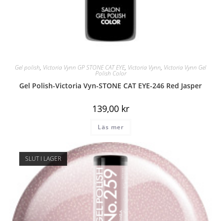
Gel polish
,
Victoria Vynn GP STONE CAT EYE
,
Victoria Vynn
,
Victoria Vynn Gel
Polish Color
Gel Polish-Victoria Vyn-STONE CAT EYE-246 Red Jasper
139,00
kr
Läs mer
SLUT I LAGER