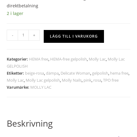
direktbetalning
2 i lager
-
+
LÄGG TILL I VARUKORG
Kategorier:
HEMA free
,
HEMA-free gelpolish
,
Molly Lac
,
Molly Lac
GELPOLISH
Etiketter:
beige-rosa
,
dämpa
,
Delicate Woman
,
gelpolish
,
hema free
,
Molly Lac
,
Molly Lac gelpolish
,
Molly Nails
,
pink
,
rosa
,
TPO free
Varumärke:
MOLLY LAC
Beskrivning