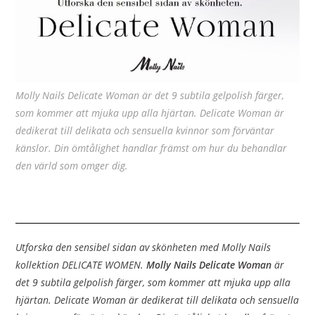
Molly Nails Delicate Woman är det 9 subtila gelpolish färger,
som kommer att mjuka upp alla hjärtan. Delicate Woman är
dedikerat till delikata och sensuella kvinnor som förväntar
känslor. Din ömtålighet handlar främst om hur du behandlar
den värld som omger dig.
Utforska den sensibel sidan av skönheten med Molly Nails
kollektion DELICATE WOMEN.
Molly Nails Delicate Woman
är
det 9 subtila gelpolish färger, som kommer att mjuka upp alla
hjärtan. Delicate Woman är dedikerat till delikata och sensuella