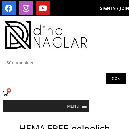
SIGN IN / JOIN
SÖK
0
MENU
HEMA FREE-gelpolish