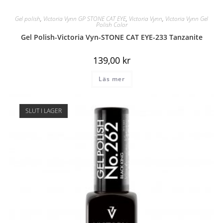
Gel polish
,
Victoria Vynn GP STONE CAT EYE
,
Victoria Vynn
,
Victoria Vynn Gel
Polish Color
Gel Polish-Victoria Vyn-STONE CAT EYE-233 Tanzanite
139,00
kr
Läs mer
SLUT I LAGER