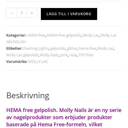
-
+
LÄGG TILL I VARUKORG
Kategorier:
HEMA free
,
HEMA-free gelpolish
,
Molly Lac
,
Molly Lac
GELPOLISH
Etiketter:
Flashing Lights
,
gelpolish
,
glitter
,
hema free
,
Molly Lac
,
Molly Lac gelpolish
,
Molly Nails
,
pink
,
rosa
,
TPO free
Varumärke:
MOLLY LAC
Beskrivning
HEMA free gelpolish. Molly Nails är en ny serie
av nagelprodukter som erbjuder produkter
baserade på Hema Free-formeln, vilket