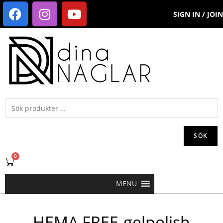
SIGN IN / JOIN
SÖK
0
MENU
HEMA FREE-gelpolish