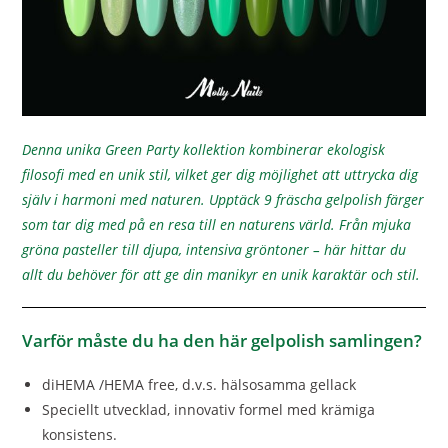
Denna unika Green Party kollektion kombinerar ekologisk
filosofi med en unik stil, vilket ger dig möjlighet att uttrycka dig
själv i harmoni med naturen. Upptäck 9 fräscha gelpolish färger
som tar dig med på en resa till en naturens värld. Från mjuka
gröna pasteller till djupa, intensiva gröntoner – här hittar du
allt du behöver för att ge din manikyr en unik karaktär och stil.
Varför måste du ha den här gelpolish samlingen?
diHEMA /HEMA free, d.v.s. hälsosamma gellack
Speciellt utvecklad, innovativ formel med krämiga
konsistens.