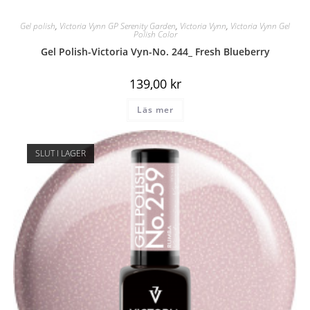
Gel polish
,
Victoria Vynn GP Serenity Garden
,
Victoria Vynn
,
Victoria Vynn Gel
Polish Color
Gel Polish-Victoria Vyn-No. 244_ Fresh Blueberry
139,00
kr
Läs mer
SLUT I LAGER