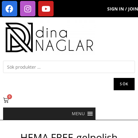
SIGN IN / JOIN
SÖK
0
MENU
HEMA FREE-gelpolish