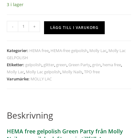
3 i lager
-
+
LÄGG TILL I VARUKORG
Kategorier:
HEMA free
,
HEMA-free gelpolish
,
Molly Lac
,
Molly Lac
GELPOLISH
Etiketter:
gelpolish
,
glitter
,
green
,
Green Party
,
grön
,
hema free
,
Molly Lac
,
Molly Lac gelpolish
,
Molly Nails
,
TPO free
Varumärke:
MOLLY LAC
Beskrivning
HEMA free gelpolish Green Party från Molly